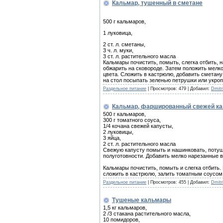
Кальмар, тушенный в сметане
500 г кальмаров,
1 луковица,
2 ст. л. сметаны,
3 ч. л. муки,
3 ст. л. растительного масла
Кальмары почистить, помыть, слегка отбить, 
обжарить на сковороде. Затем положить мелко
цвета. Сложить в кастрюлю, добавить сметану
на стол посыпать зеленью петрушки или укро
Раздельное питание
|
Просмотров:
479
|
Добавил:
Dmitri
Кальмар, фаршированный свежей кап
500 г кальмаров,
300 г томатного соуса,
1/4 кочана свежей капусты,
2 луковицы,
3 яйца,
2 ст. л. растительного масла
Свежую капусту помыть и нашинковать, поту
полуготовности. Добавить мелко нарезанные в
Кальмары почистить, помыть и слегка отбить.
сложить в кастрюлю, залить томатным соусом 
Раздельное питание
|
Просмотров:
455
|
Добавил:
Dmitri
Тушеные кальмары
1,5 кг кальмаров,
2 /3 стакана растительного масла,
10 помидоров,