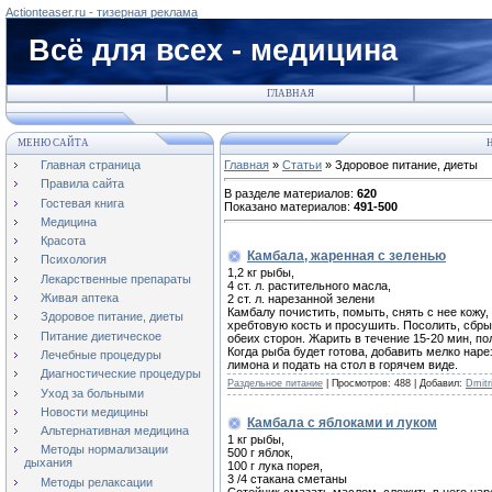
Actionteaser.ru - тизерная реклама
Всё для всех - медицина
ГЛАВНАЯ
МЕНЮ САЙТА
Н
Главная страница
Главная
»
Статьи
» Здоровое питание, диеты
Правила сайта
В разделе материалов
:
620
Гостевая книга
Показано материалов
:
491-500
Медицина
Красота
Камбала, жаренная с зеленью
Психология
1,2 кг рыбы,
Лекарственные препараты
4 ст. л. растительного масла,
Живая аптека
2 ст. л. нарезанной зелени
Камбалу почистить, помыть, снять с нее кожу,
Здоровое питание, диеты
хребтовую кость и просушить. Посолить, сбры
Питание диетическое
обеих сторон. Жарить в течение 15-20 мин, п
Когда рыба будет готова, добавить мелко нар
Лечебные процедуры
лимона и подать на стол в горячем виде.
Диагностические процедуры
Раздельное питание
|
Просмотров:
488
|
Добавил:
Dmitri
Уход за больными
Новости медицины
Камбала с яблоками и луком
Альтернативная медицина
1 кг рыбы,
Методы нормализации
500 г яблок,
дыхания
100 г лука порея,
3 /4 стакана сметаны
Методы релаксации
Сотейник смазать маслом, сложить в него нар