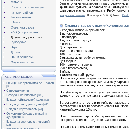
МКБ-10
белые головки лука порея и подготовленную и
крышкой и тушить на слабом огне. Готовую ры
Рефераты по медицине
сливочное масло, перемешать. Рыбу положить 
Каталог сайтов
Раздельное питание
|
Просмотров:
506
|
Добавил:
Dmitri
Тесты онлайн
Юмор
Омары с тарталетками (холодная за
Обратная связь
2 средних омара (морской рак),
FAQ (вопрос/ответ)
1 пучок сельдерея,
2 помидора,
Другие разделы сайта:
1 пучок травы тархун,
Рукоделие
2 яблока
Для тарталеток:
Игры
100 г сливочного масла,
Детям
100 г сметаны,
Наши баннеры
2 стакана муки грубого помола
Для фарша:
Опухоли глотки
200 г свежего творога,
250 г тертого сыра,
2 яйца,
1 стакан манной крупы
КАТЕГОРИИ РАЗДЕЛА
Промыть щеткой омаров, залить их соленым к
стать совершенно красными, а между каркасо
Очищение организма от шлаков
клешни и шейки, вытянуть из шеек черные киш
[3]
Сыроедение
[4]
Порубить муку с маслом до получения масляни
Раздельное питание
замесить тесто и поставить в холодильник на 
[208]
Блюда нейтральной кухни
[26]
Затем раскатать тесто в тонкий лист, вырезат
Блюда углеводной кухни
[63]
тарталетки, на тесто положить фарш так, чтоб
Блюда с картофелем
нагретой духовке 15 мин.
[40]
Основные блюда с мукой и
Приготовление фарша. Растереть желтки с тво
сухарями
[6]
осторожно вымешать и, если надо, посолить.
Блюда из зерновых и овощей
[23]
Подавать к столу куски отварных омаров, укр