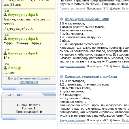
Наполнить фаршем предварительно подсоленн
соусом и тушить 30-40 мин. Подавать на стол 
Раздельное питание
|
Просмотров:
543
|
Добавил:
Dmitri
Фаршированный кальмар
1,5 кг кальмаров,
1 стакан растительного масла,
4 вымоченных кильки,
2 зубка чеснока,
1 л. измельченной петрушки,
2 яйца,
2-3 л. натертого сухого хлеба
Кальмары тщательно почистить, промыть в хо
смесь из растительного масла, растертой кил
натертого хлеба, соли, перца и яиц. Все хор
Смазать сковороду растительным маслом, пол
кислоту и поставить в духовку. Подать на стол
Раздельное питание
|
Просмотров:
703
|
Добавил:
Dmitri
Кальмар, тушенный с грибами
Для добавления необходима
1,5 кг кальмаров,
авторизация
1/2 стакана растительного масла,
5 вымоченных килек,
2 зубка чеснока,
5-6 помидоров,
СТАТИСТИКА
2-3 сушеных грибка,
лимонная кислота
Онлайн всего:
1
Кальмары почистить, промыть и разрезать на
Гостей:
1
положить растертую кильку, лимонную кислот
Пользователей:
0
помидорами, кальмарами и грибами, отваренны
тушить в течение часа на небольшом огне. Под
Раздельное питание
|
Просмотров:
427
|
Добавил:
Dmitri