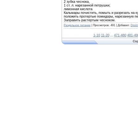
2 зубка чеснока,
1 ст. л. нарезанной петрушки;
лимонная кислота
Кальмары почистить, помыть и разрезать на к
положить протертые помидоры, нарезанную пет
Заправить растертым чесноком.
Раздельное питание
|
Просмотров:
491
|
Добавил:
Dmitri
1-10
11-20
...
471-480
481-49
Cop