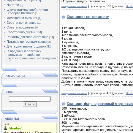
Фруктовые десерты
[4]
Отдельно подать тарталетки.
Напитки
[2]
Раздельное питание
|
Просмотров:
510
|
Добавил:
Dmitri
Школа натуральной гигиены
Герберта Шелтона
[1]
Кальмары по-тоскански
Философия питания
[1]
Советы по питанию
[11]
Советы по диетам
1 кг кальмаров,
[6]
1 репа,
Собственно диеты
[174]
1/2 стакана растительного масла,
Рецепты доктора Агатстона
[14]
6 килек,
Питание по группам крови
1 луковица,
[8]
1 морковь,
Диета для знаков Зодиака
[12]
1/2 сельдерея и корня петрушки,
О вредных и полезных
лимонная кислота,
продуктах – наиболее
2 ст. л. томата пюре,
распространенные заблуждения
4 ст. л. воды
[14]
Кальмары почистить, помыть, опустить в соле
Разрезать мешок на кольца, а щупальца на кус
Поджарить на сковороде массу, состоящую из 
солью, перцем и добавить кальмары. Когда вс
ФОРМА ВХОДА
слабом огне 20 мин.
Добавить томат-пюре, воду, нарезанную петру
Снять с огня и влить несколько капель лимонн
ПОИСК
Раздельное питание
|
Просмотров:
473
|
Добавил:
Dmitri
Кальмар, фаршированный морковью 
500 г кальмаров,
2 моркови,
2 яблока,
2 ст. л. растительного масла,
МИНИ-ЧАТ
300 г соуса
Морковь мелко нарезать и слегка обжарить, до
мелко нарезать яблоки и соединить с морковью