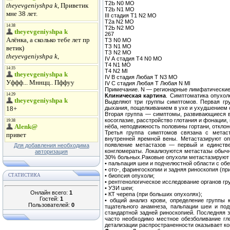
Т2Ь N0 МО
Т2Ь N1 МО
III стадия Т1 N2 МО
Т2а N2 МО
Т2Ь N2 МО
267
ТЗ N0 МО
ТЗ N1 МО
ТЗ N2 МО
IV А стадия Т4 N0 МО
Т4 N1 МО
Т4 N2 Ml
IV В стадия Любая Т N3 МО
IV С стадия Любая Т Любая N Ml
Примечание. N — регионарные лимфатические
Клиническая картина
. Симптоматика опухол
Выделяют три группы симптомов. Первая гру
дыхания, пощелкиванием в ухе и ухудшением сл
Вторая группа — симптомы, развивающиеся в 
косоглазие, расстройство глотания и фонации,
нёба, неподвижность половины гортани, отклоне
Третья группа симптомов связана с метас
внутренней яремной вены. Метастазируют оп
появление метастазов — первый и единстве
Для добавления необходима
конгломераты. Локализуются метастазы обыч
авторизация
30% больных.Раковые опухоли метастазируют
• пальпация шеи и подчелюстной области с обе
• ото-, фарингоскопии и задняя риноскопия (п
СТАТИСТИКА
• биопсия опухоли;
• рентгенологическое исследование органов гру
• УЗИ шеи;
Онлайн всего:
1
• КТ черепа (при больших опухолях);
Гостей:
1
• общий анализ крови, определение группы 
Пользователей:
0
тщательного анамнеза, пальпации шеи и под
стандартной задней риноскопией. Последняя з
часто необходимо местное обезболивание гл
детализации распространенности оказывает к