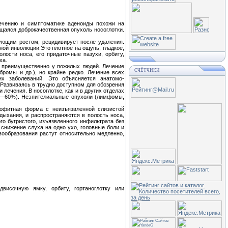
течению и симптоматике аденоиды похожи на
аяся доброкачественная опухоль носоглотки.
ующим ростом, рецидивирует после удаления.
ной инволюции.Это плотное на ощупь, гладкое,
лости носа, его придаточные пазухи, орбиту,
ха.
я преимущественно у пожилых людей. Лечение
СЧЁТЧИКИ
ромы и др.), но крайне редко. Лечение всех
их заболеваний. Это объясняется анатомо-
Развиваясь в трудно доступном для обозрения
лечения. В носоглотке, как и в других отделах
(50—60%). Неэпителиальные опухоли (лимфомы,
зофитная форма с неизъязвленной слизистой
дыхания, и распространяются в полость носа,
го бугристого, изъязвленного инфильтрата без
снижение слуха на одно ухо, головные боли и
вообразования растут относительно медленно,
исочную ямку, орбиту, гортаноглотку или