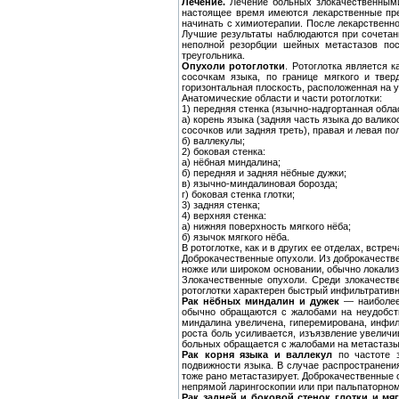
Лечение.
Лечение больных злокачественными 
настоящее время имеются лекарственные пре
начинать с химиотерапии. После лекарственн
Лучшие результаты наблюдаются при сочетанн
неполной резорбции шейных метастазов пос
треугольника.
Опухоли ротоглотки
. Ротоглотка является 
сосочкам языка, по границе мягкого и твер
горизонтальная плоскость, расположенная на 
Анатомические области и части ротоглотки:
1) передняя стенка (язычно-надгортанная обла
а) корень языка (задняя часть языка до валик
сосочков или задняя треть), правая и левая по
б) валлекулы;
2) боковая стенка:
а) нёбная миндалина;
б) передняя и задняя нёбные дужки;
в) язычно-миндалиновая борозда;
г) боковая стенка глотки;
3) задняя стенка;
4) верхняя стенка:
а) нижняя поверхность мягкого нёба;
б) язычок мягкого нёба.
В ротоглотке, как и в других ее отделах, вст
Доброкачественные опухоли. Из доброкачест
ножке или широком основании, обычно локализ
Злокачественные опухоли. Среди злокачеств
ротоглотки характерен быстрый инфильтратив
Рак нёбных миндалин и дужек
— наиболее
обычно обращаются с жалобами на неудобств
миндалина увеличена, гиперемирована, инфил
роста боль усиливается, изъязвление увелич
больных обращается с жалобами на метастазы
Рак корня языка и валлекул
по частоте з
подвижности языка. В случае распространения
тоже рано метастазирует. Доброкачественные 
непрямой ларингоскопии или при пальпаторно
Рак задней и боковой стенок глотки и мя