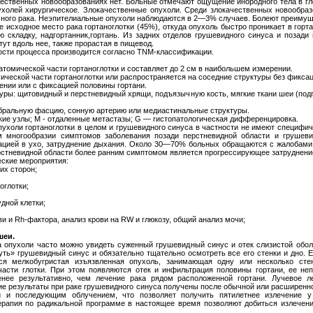
ственных новообразованиях нет. Больные отмечают ощущение инородного тела в глот
ухолей хирургическое. Злокачественные опухоли. Среди злокачественных новообра
чного рака. Неэпителиальные опухоли наблюдаются в 2—3% случаев. Болеют преиму
 исходное место рака гортаноглотки (45%), откуда опухоль быстро проникает в горта
ю складку, надгортанник,гортань. Из задних отделов грушевидного синуса и позад
тут вдоль нее, также прорастая в пищевод.
сти процесса производится согласно ΤΝΜ-классификации.
атомической части гортаноглотки и составляет до 2 см в наибольшем измерении.
мической части гортаноглотки или распространяется на соседние структуры без фикса
ении или с фиксацией половины гортани.
уры: щитовидный и перстневидный хрящи, подъязычную кость, мягкие ткани шеи (п
бральную фасцию, сонную артерию или медиастинальные структуры.
ские узлы; М - отдаленные метастазы; G — гистопатологическая дифференцировка.
пухоли гортаноглотки в целом и грушевидного синуса в частности не имеют специфи
 многообразии симптомов заболевания позади перстневидной области и грушев
иацией в ухо, затруднение дыхания. Около 30—70% больных обращаются с жалобами
ерстневидной области более ранним симптомом является прогрессирующее затруднени
еские мероприятия:
их сторон;
оглотки;
дной клетки;
ви и Rh-фактора, анализ крови на RW и глюкозу, общий анализ мочи;
шеи.
 опухоли часто можно увидеть суженный грушевидный синус и отек слизистой обол
нуть» грушевидный синус и обязательно тщательно осмотреть все его стенки и дно. 
я мелкобугристая изъязвленная опухоль, занимающая одну или несколько ст
части глотки. При этом появляются отек и инфильтрация половины гортани, ее неп
енее результативно, чем лечение рака рядом расположенной гортани. Лучевое л
 результаты при раке грушевидного синуса получены после обычной или расширенн
й и последующим облучением, что позволяет получить пятилетнее излечение
ерапия по радикальной программе в настоящее время позволяют добиться излечен