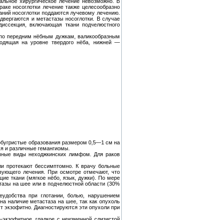
альное хирургическое лечение невозможно. В
аке носоглотки лечение также целесообразно
аний носоглотки поддаются лучевому лечению.
двергаются и метастазы носоглотки. В случае
диссекция, включающая ткани подчелюстного
я по передним нёбным дужкам, валикообразным
оходящая на уровне твердого нёба, нижней —
бугристые образования размером 0,5—1 см на
ся и различные гемангиомы.
ичные виды неходжкинских лимфом. Для раков
ли протекают бессимптомно. К врачу больные
вующего лечения. При осмотре отмечают, что
е ткани (мягкое нёбо, язык, дужки). По мере
тазы на шее или в подчелюстной области (30%
удобства при глотании, болью, нарушением
на наличие метастаза на шее, так как опухоль
т экзофитно. Диагностируются эти опухоли при
—экзофитное, гладкое с неизменной слизистой