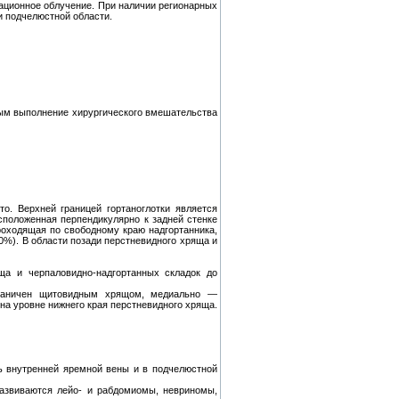
ационное облучение. При наличии регионарных
и подчелюстной области.
ым выполнение хирургического вмешательства
то. Верхней границей гортаноглотки является
асположенная перпендикулярно к задней стенке
роходящая по свободному краю надгортанника,
%). В области позади перстневидного хряща и
ща и черпаловидно-надгортанных складок до
ограничен щитовидным хрящом, медиально —
на уровне нижнего края перстневидного хряща.
ь внутренней яремной вены и в подчелюстной
развиваются лейо- и рабдомиомы, невриномы,