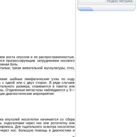
ем роста опухоли и ее распространенностью.
ется прогрессирующим затруднением носового
овная боль.
тальм, тризм жевательной мускулатуры, птоз,
убокие шейные лимфатические узлы по ходу
 с одной или с двух сторон. В ряде случаев
тельного размера, спаиваются в пакеты или
ены. Отдаленные метастазы наблюдаются у 5—
ие диагностические мероприятия:
ка опухолей носоглотки начинается со сбора
ь эндоскопами через нос или ротоглотку или
рефлекса. Для тщательного осмотра носоглотки
 через нос. Большую помощь в диагностике и