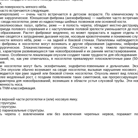
а;
юю поверхность мягкого нёба.
часто встречаются следующие.
иперплазия) — очень часто встречается в детском возрасте. По клиническому 
ние хирургическое. Юношеская фиброма (ангиофиброма) — наиболее часто встречающ
 свода носоглотки, реже из надкостницы шейных позвонков или основной кости.
 околоносовых пазух, орбиты, реже — в полость черепа; обладает местно-деструир
риода полового созревания и с наступлением половой зрелости уменьшается до пол
образование. Растет фибромат медленно, но может прорастать в задние отделы по
ме сводятся к затруднению дыхания носом, носовым кровотечениям и понижению слу
ности мягкого нёба, реже — на задней и боковой стенках. Папилломы наблюдаютс
 фибромы в носоглотке могут возникать и другие образования (аденомы, нейрофиб
ирургическое. Злокачественные опухоли. Относятся к числу тяжело протекающ
и, характером развивающихся там новообразований и их ранним метастазированием. 
омно. Особенности локализации опухоли создают также трудности для обследования и 
ований, но, как уже отмечалось, в носоглотке превалируют плоскоклеточные раки 
аев.
ли носоглотки могут быть экзофитными, эндофитно-язвенными и дольчатыми. Эк
Эти опухоли обычно возникают на своде носоглотки, вызывая нарушение носового 
дается при раке задней или боковой стенок носоглотки. Опухоль имеет вид плоско
олее медленный рост, с поздним появлением таких симптомов, как прогрессирующее 
рактерна для новообразований, возникших в области устья слуховой трубы. Эти но
женность носа.
а ΤΝΜ-классификация.
 верхней части ротоглотки и (или) носовую ямку.
структуры.
структуры.
и) параназальные структуры.
ь черепа с вовлечением или без вовлечения черепных нервов, поражает подв