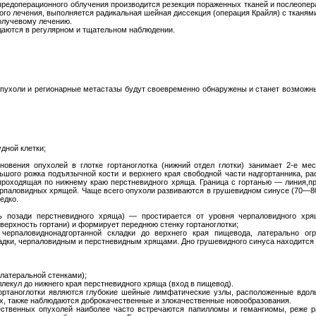
редоперационного облучения производится резекция пораженных тканей и послеопер
ого лечения, выполняется радикальная шейная диссекция (операция Крайля) с тканям
лучевому лечению.
даются в регулярном и тщательном наблюдении.
опухоли и регионарные метастазы будут своевременно обнаружены и станет возможн
дной клетки;
кновения опухолей в глотке гортаноглотка (нижний отдел глотки) занимает 2-е мес
ьшого рожка подъязычной кости и верхнего края свободной части надгортанника, р
, проходящая по нижнему краю перстневидного хряща. Граница с гортанью — линия,п
ерпаловидных хрящей. Чаще всего опухоли развиваются в грушевидном синусе (70—80
едко.
ть позади перстневидного хряща) — простирается от уровня черпаловидного хря
верхность гортани) и формирует переднюю стенку гортаноглотки;
черпаловиднонадгортанной складки до верхнего края пищевода, латерально 
дки, черпаловидным и перстневидным хрящами. Дно грушевидного синуса находится 
 латеральной стенками);
ллекул до нижнего края перстневидного хряща (вход в пищевод).
ртаноглотки являются глубокие шейные лимфатические узлы, расположенные вдол
елах, также наблюдаются доброкачественные и злокачественные новообразования.
ественных опухолей наиболее часто встречаются папилломы и гемангиомы, реже 