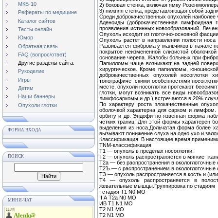
МКБ-10
2) боковая стенка, включая ямку Розенмюллер
3) нижняя стенка, представляющая собой задн
Рефераты по медицине
Среди доброкачественных опухолей наиболее 
Каталог сайтов
Аденоиды (доброкачественная лимфоидная г
проявления истинных новообразований. Лече
Тесты онлайн
Опухоль исходит из глоточно-основной фасции
Юмор
Опухоль растет в направлении полости носа
Развивается фиброма у мальчиков в начале пе
Обратная связь
покрытое неизмененной слизистой оболочкой 
FAQ (вопрос/ответ)
основание черепа. Жалобы больных при фибро
Другие разделы сайта:
Папилломы чаще возникают на задней поверх
хирургическое. Кроме папилломы, юношеской
Рукоделие
доброкачественных опухолей носоглотки х
Игры
топографиче- скими особенностями носоглотк
месте, опухоли носоглотки протекают бессимпт
Детям
глотки, могут возникать все виды новообраз
Наши баннеры
лимфосаркомы и др.) встречаются в 20% случ
По характеру роста злокачественные опухо
Опухоли глотки
оболочкой характерна для сарком и лимфом. 
орбиту и др. Эндофитно-язвенная форма наблю
четких границ. Для этой формы характерен б
выделения из носа.Дольчатая форма более ха
ФОРМА ВХОДА
вызывают понижение слуха на одно ухо и зало
Классификация. В настоящее время применим
ΤΝΜ-классификация
Т1 — опухоль в пределах носоглотки.
ПОИСК
Т2 — опухоль распространяется в мягкие ткани
Т2а — без распространения в окологлоточные 
Т2Ъ — с распространением в окологлоточные 
ТЗ — опухоль распространяется в кость и (ил
Т4 — опухоль распространяется в полост
жевательные мышцы.Группировка по стадиям
I стадия Т1 N0 МО
II А Т2а N0 МО
МИНИ-ЧАТ
ИВ Т1 N1 МО
Т2 N1 МО
Т2 N1 МО