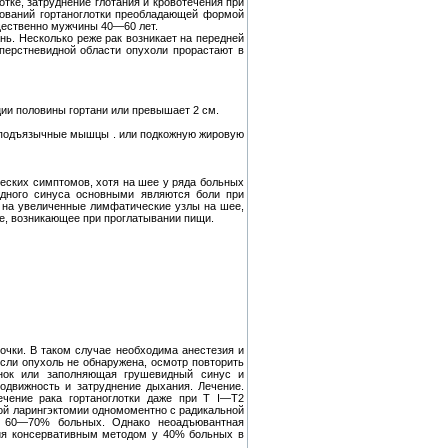
ке, затруднение глотания и кровотечения при
зований гортаноглотки преобладающей формой
щественно мужчины 40—60 лет.
нь. Несколько реже рак возникает на передней
и перстневидной области опухоли прорастают в
ции половины гортани или превышает 2 см.
одподъязычные мышцы . или подкожную жировую
ческих симптомов, хотя на шее у ряда больных
идного синуса основными являются боли при
 на увеличенные лимфатические узлы на шее,
е, возникающее при проглатывании пищи.
очки. В таком случае необходима анестезия и
Если опухоль не обнаружена, осмотр повторить
енок или заполняющая грушевидный синус и
одвижность и затруднение дыхания. Лечение.
ечение рака гортаноглотки даже при Τ Ι—Т2
ой ларингэктомии одномоментно с радикальной
 у 60—70% больных. Однако неоадъювантная
ия консервативным методом у 40% больных в