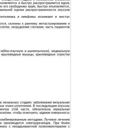
зъязвляется и быстро распространяется вдоль
по его свободному краю, быстро изъязвляется,
вильной оценки распространенности опухоли
пителиома и лимфомы возникают в местах
ются, склонны к раннему метастазированию и
лотке, затруднение глотания, часть пациентов
, нёбно-язычную и шилоязычную), медиальную
на крыловидные мышцы, крыловидные отростки
на начальных стадиях заболевания визуальная
ные очаги уплотнения. В последующем опухоль
мотра этой части, обязательна зеркальная
носкопии, чтобы осмотреть заднюю поверхность
комбинированным методами. Лучевое лечение
 производится электрорезекция. При более
инать с неоадъювантной полихимиотерапии с