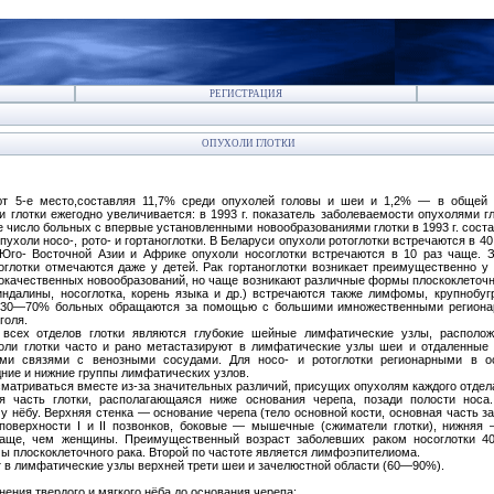
РЕГИСТРАЦИЯ
ОПУХОЛИ ГЛОТКИ
ют 5-е место,составляя 11,7% среди опухолей головы и шеи и 1,2% — в общей 
глотки ежегодно увеличивается: в 1993 г. показатель заболеваемости опухолями г
е число больных с впервые установленными новообразованиями глотки в 1993 г. состав
ухоли носо-, рото- и гортаноглотки. В Беларуси опухоли ротоглотки встречаются в 40,
Юго- Восточной Азии и Африке опухоли носоглотки встречаются в 10 раз чаще. 
тоглотки отмечаются даже у детей. Рак гортаноглотки возникает преимущественно у
окачественных новообразований, но чаще возникают различные формы плоскоклеточн
ндалины, носоглотка, корень языка и др.) встречаются также лимфомы, крупнобуг
 и 30—70% больных обращаются за помощью с большими имножественными региона
голя.
всех отделов глотки являются глубокие шейные лимфатические узлы, располо
оли глотки часто и рано метастазируют в лимфатические узлы шеи и отдаленные 
ми связями с венозными сосудами. Для носо- и ротоглотки регионарными в о
ние и нижние группы лимфатических узлов.
сматриваться вместе из-за значительных различий, присущих опухолям каждого отдел
я часть глотки, располагающаяся ниже основания черепа, позади полости носа.
у нёбу. Верхняя стенка — основание черепа (тело основной кости, основная часть з
поверхности I и II позвонков, боковые — мышечные (сжиматели глотки), нижняя 
чаще, чем женщины. Преимущественный возраст заболевших раком носоглотки 4
ы плоскоклеточного рака. Второй по частоте является лимфоэпителиома.
т в лимфатические узлы верхней трети шеи и зачелюстной области (60—90%).
нения твердого и мягкого нёба до основания черепа;