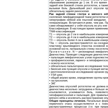
образование размером до 1 см. В это время 
задней или боковой стенок ротоглотки, а так
вызывая боль. Дальнейший рост опухоли пр
обязательна задняя риноскопия.
Рак задней стенки глотки и мягкого нё
скопления лимфаденоидной ткани ротоглотки и
гипертрофию нёбной или язычной миндалин. 
генерализации. Встречаются реже, чем рак. П
сами обнаруживают у себя опухоль во рту или
Классификация. В настоящее время применим
ΤΝΜ-классификация
Т1 — опухоль до 2 см в наибольшем измерени
Т2 — опухоль до 4 см в наибольшем измерени
ТЗ — опухоль более 4 см в наибольшем измер
Т4а — опухоль распространяется на соседни
пластинку крыловидного отростка основной 
основной кости, латеральную стенку носоглотк
Пр и м е ч а н и е . N — регионарные лимфат
Диагностика. Проводят следующие диагностич
• пальпация лимфатических узлов подчелюстной
• орофарингоскопия, ларинго- и гипофарингоск
• осмотр носоглотки;
• обязательно пальпаторное исследование тела
• биопсия или пункция опухоли и пункция мета
• рентгенологическое исследование органов гру
• УЗИ шеи;
• общий анализ крови, определение группы кро
• гастроскопия;
• ЭКГ.
Диагностика опухолей ротоглотки не должна 
диагностика несколько затруднена и больше 
изъязвляется, усиливается боль, появляе
гипофарингоскопия и пальпация. Для правильн
мягкого нёба и исключить распространение оп
Общие принципы лечения.
Начальные формы
первичного очага осуществляется и с пом
распространенных процессах (т.е. при про