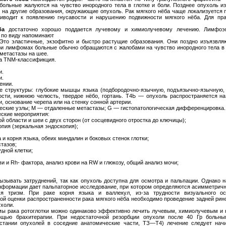
больные жалуются на чувство инородного тела в глотке и боли. Позднее опухоль и
же на другие образования, окружающие опухоль. Рак мягкого нёба чаще локализуется 
иводит к появлению гнусавости и нарушению подвижности мягкого нёба. Для пра
ба
достаточно хорошо поддается лучевому и химиолучевому лечению. Лимфоэ
 по виду напоминают
Это эластичные, экзофитно и быстро растущие образования. Они поздно изъязвля
ри лимфомах больные обычно обращаются с жалобами на чувство инородного тела в г
 метастазы на шее.
а ΤΝΜ-классификция.
и.
и.
ении.
е структуры: глубокие мышцы языка (подбородочно-язычную, подъязычно-язычную
кости, нижнюю челюсть, твердое нёбо, гортань. Т4Ь — опухоль распространяется 
и, основание черепа или на стенку сонной артерии.
ические узлы; М — отдаленные метастазы; G — гистопатологическая дифференцировка.
еские мероприятия:
 области и шеи с двух сторон (от сосцевидного отростка до ключицы);
опия (зеркальная эндоскопия);
 и корня языка, обеих миндалин и боковых стенок глотки;
стазов;
дной клетки;
ви и Rh- фактора, анализ крови на RW и глюкозу, общий анализ мочи;
вызывать затруднений, так как опухоль доступна для осмотра и пальпации. Однако 
информации дает пальпаторное исследование, при котором определяются асимметрич
тся тризм. При раке корня языка и валлекул, из-за трудности визуального ос
ой оценки распространенности рака мягкого нёба необходимо проведение задней ри
ухоли.
 рака ротоглотки можно одинаково эффективно лечить лучевым, химиолучевым и 
ощью брахитерапии. При недостаточной резорбции опухоли после 40 Гр больным
растании опухолей в соседние анатомические части, ТЗ—Т4) лечение следует нач