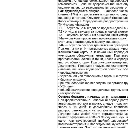
фибромы. Специфических жалоб при доброкаче
гемангиомах. Лечение доброкачественных оп
опухоли являются разновидности плоскоклето
Рак грушевидного синуса
— наиболее частое
стенке (17%) и прорастает в гортаноглоточну
пищевод и гортань. Опухоли задней стенки рас
Классификация. Определение распространенно
ΤΝΜ-классификация
Т1 — опухоль не выходит за пределы одной ан
Т2 - опухоль выходит за пределы одной анато
ТЗ — опухоль более 4 см в наибольшем измер
Т4а — опухоль прорастает прилежащие структ
клетчатку), щитовидную железу, пищевод.
Т4Ь — опухоль распространяется на преверте
При ме ч а н и е : N - регионарные лимфатиче
Клиническая картина
. В начальный период о
уже можно обнаружить метастазы. При всем
проглатывании слюны и пищи, часто с иррад
часто с обеих сторон. При опухолях позади п
Диагностика. Проводят следующие диагностич
• пальпация шеи и подчелюстной области с обе
• орофарингоскопия;
• зеркальная или фиброскопия гортани и гортан
• биопсия опухоли;
• рентгенологическое исследование органов гру
• УЗИ шеи;
• общий анализ крови, определение группы кро
• гастроскопия.
Осмотр больного начинается с пальпации 
При фарингоскопии в начальный период роста
анемизация гортани и глотки, следует «растя
через 8—10 дней. В дальнейшем появляетс
распространяющаяся на гортань или другие 
Лечение рака любой части гортаноглотки м
бывает эффективно в 20—30% случаев. Лучшие
одно- или двусторонней шейной диссекцие
полихимиотерапия и последующая лучевая т
течение трех лет. Поэтому лечение опухолей