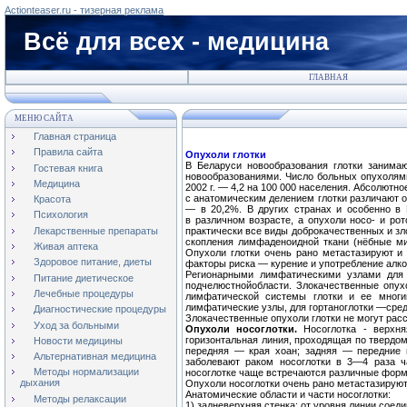
Actionteaser.ru - тизерная реклама
Всё для всех - медицина
ГЛАВНАЯ
МЕНЮ САЙТА
Главная страница
Правила сайта
Опухоли глотки
В Беларуси новообразования глотки занима
Гостевая книга
новообразованиями. Число больных опухолями 
Медицина
2002 г. — 4,2 на 100 000 населения. Абсолютно
с анатомическим делением глотки различают оп
Красота
— в 20,2%. В других странах и особенно в 
Психология
в различном возрасте, а опухоли носо- и ро
Лекарственные препараты
практически все виды доброкачественных и зл
скопления лимфаденоидной ткани (нёбные ми
Живая аптека
Опухоли глотки очень рано метастазируют
Здоровое питание, диеты
факторы риска — курение и употребление алко
Регионарными лимфатическими узлами для 
Питание диетическое
подчелюстнойобласти. Злокачественные опух
Лечебные процедуры
лимфатической системы глотки и ее многи
лимфатические узлы, для гортаноглотки —сред
Диагностические процедуры
Злокачественные опухоли глотки не могут рас
Уход за больными
Опухоли носоглотки.
Носоглотка - верхня
горизонтальная линия, проходящая по твердом
Новости медицины
передняя — края хоан; задняя — передние 
Альтернативная медицина
заболевают раком носоглотки в 3—4 раза 
Методы нормализации
носоглотке чаще встречаются различные форм
дыхания
Опухоли носоглотки очень рано метастазирую
Анатомические области и части носоглотки:
Методы релаксации
1) задневерхняя стенка: от уровня линии соеди