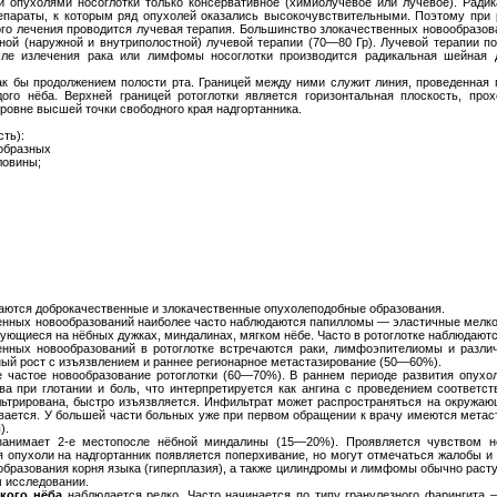
опухолями носоглотки только консервативное (химиолучевое или лучевое). Радик
параты, к которым ряд опухолей оказались высокочувствительными. Поэтому при р
ого лечения проводится лучевая терапия. Большинство злокачественных новообразов
ой (наружной и внутриполостной) лучевой терапии (70—80 Гр). Лучевой терапии по
ле излечения рака или лимфомы носоглотки производится радикальная шейная 
как бы продолжением полости рта. Границей между ними служит линия, проведенна
дого нёба. Верхней границей ротоглотки является горизонтальная плоскость, пр
уровне высшей точки свободного края надгортанника.
сть):
ообразных
ловины;
речаются доброкачественные и злокачественные опухолеподобные образования.
венных новообразований наиболее часто наблюдаются папилломы — эластичные мелко
ующиеся на нёбных дужках, миндалинах, мягком нёбе. Часто в ротоглотке наблюдают
енных новообразований в ротоглотке встречаются раки, лимфоэпителиомы и разл
ный рост с изъязвлением и раннее регионарное метастазирование (50—60%).
 частое новообразование ротоглотки (60—70%). В раннем периоде развития опухо
а при глотании и боль, что интерпретируется как ангина с проведением соответст
ьтрирована, быстро изъязвляется. Инфильтрат может распространяться на окружающи
ивается. У большей части больных уже при первом обращении к врачу имеются метас
).
анимает 2-е местопосле нёбной миндалины (15—20%). Проявляется чувством не
 опухоли на надгортанник появляется поперхивание, но могут отмечаться жалобы и 
образования корня языка (гиперплазия), а также цилиндромы и лимфомы обычно расту
м исследовании.
гкого нёба
наблюдается редко. Часто начинается по типу гранулезного фарингита 