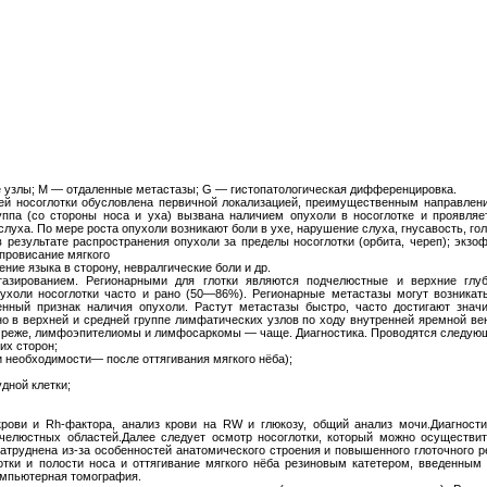
 узлы; М — отдаленные метастазы; G — гистопатологическая дифференцировка.
ей носоглотки обусловлена первичной локализацией, преимущественным направлени
ппа (со стороны носа и уха) вызвана наличием опухоли в носоглотке и проявля
уха. По мере роста опухоли возникают боли в ухе, нарушение слуха, гнусавость, гол
результате распространения опухоли за пределы носоглотки (орбита, череп); экзоф
 провисание мягкого
ние языка в сторону, невралгические боли и др.
тазированием. Регионарными для глотки являются подчелюстные и верхние гл
ухоли носоглотки часто и рано (50—86%). Регионарные метастазы могут возникать
нный признак наличия опухоли. Растут метастазы быстро, часто достигают значи
но в верхней и средней группе лимфатических узлов по ходу внутренней яремной в
 реже, лимфоэпителиомы и лимфосаркомы — чаще. Диагностика. Проводятся следующ
их сторон;
ри необходимости— после оттягивания мягкого нёба);
дной клетки;
крови и Rh-фактора, анализ крови на RW и глюкозу, общий анализ мочи.Диагности
челюстных областей.Далее следует осмотр носоглотки, который можно осуществит
атруднена из-за особенностей анатомического строения и повышенного глоточного 
отки и полости носа и оттягивание мягкого нёба резиновым катетером, введенным
омпьютерная томография.