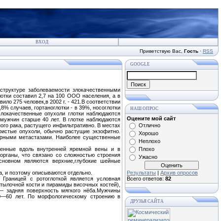
ВХОД
Приветствую Вас
,
Гость
·
RSS
GOOGLE
структуре заболеваемости злокачественными
лотки составил 2,7 на 100 ООО населения, а в
ило 275 человек,в 2002 г. - 421.В соответствии
8% случаев, гортаноглотки - в 39%, носоглотки
НАШ ОПРОС
Злокачественные опухоли глотки наблюдаются
Оцените мой сайт
 мужчин старше 40 лет. В глотке наблюдаются
ого рака, растущего инфильтративно. В местах
Отлично
ристые опухоли, обычно растущие экзофитно.
Хорошо
рными метастазами. Наиболее существенные
Неплохо
женные вдоль внутренней яремной вены и в
Плохо
органы, что связано со сложностью строения
Ужасно
сновном являются верхние,глубокие шейные
а, и поэтому описываются отдельно.
Результаты
|
Архив опросов
 Границей с ротоглоткой является условная
Всего ответов:
82
атылочной кости и пирамиды височных костей),
— задняя поверхность мягкого нёба.Мужчины
0—60 лет. По морфологическому строению в
ДРУЗЬЯ САЙТА