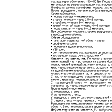
последующим облучением (40—50 Гр). После п
метастазов, не регрессировавших после лучев
Лимфоэпителиома и лимфомы подлежат химио
После проведенного лечения все больные нуж
Сроки наблюдения:
• первые полгода — ежемесячно;
• вторые полгода — через 1,5—2 месяца;
• второй год — через 3—4 месяца;
• третий — пятый годы — через 4—6 месяцев;
• после пяти лет — через 6—12 месяцев.
При соблюдении указанных сроков рецидивы 
в необходимом объеме.
Объем обследования:
• пальпация подчелюстной области и шеи;
• орофарингоскопия;
• передняя и задняя риноскопия;
• УЗИ шеи;
• рентгенологическое исследование органов гру
• томография придаточных пазух или КТ.
Опухоли гортаноглотки
. По частоте возни
линия нижней части ротоглотки на уровне бол
глотки; нижней границей является плоскость
краю черпаловидно-надгортанных складок и ч
на задней стенке новообразования возникают р
Анатомические области и части гортаноглотки:
1) глоточно-пищеводное соединение (облас
нижнего края перстневидного хряща (задняя по
2) грушевидный синус — простирается от 
поверхностью черпаловидно-надгортанной скла
Грушевидный синус имеет:
а) медиальную стенку;
б) латеральную стенку;
в) переднюю стенку (угол между медиальной и
3) задняя стенка — простирается от уровня ва
Регионарными лимфатическими узлами для го
области. В гортаноглотке, как и в других отд
Доброкачественные опухоли
. Из доброкач