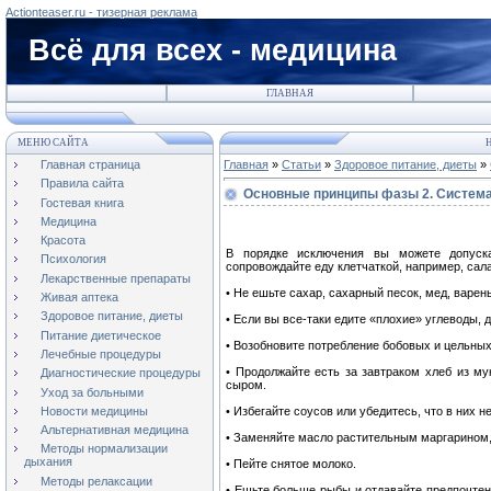
Actionteaser.ru - тизерная реклама
Всё для всех - медицина
ГЛАВНАЯ
МЕНЮ САЙТА
Н
Главная страница
Главная
»
Статьи
»
Здоровое питание, диеты
»
Правила сайта
Основные принципы фазы 2. Система
Гостевая книга
Медицина
Красота
В порядке исключения вы можете допуска
Психология
сопровождайте еду клетчаткой, например, сал
Лекарственные препараты
• Не ешьте сахар, сахарный песок, мед, варе
Живая аптека
Здоровое питание, диеты
• Если вы все-таки едите «плохие» углеводы, 
Питание диетическое
• Возобновите потребление бобовых и цельных
Лечебные процедуры
• Продолжайте есть за завтраком хлеб из му
Диагностические процедуры
сыром.
Уход за больными
Новости медицины
• Избегайте соусов или убедитесь, что в них н
Альтернативная медицина
• Заменяйте масло растительным маргарином,
Методы нормализации
дыхания
• Пейте снятое молоко.
Методы релаксации
• Ешьте больше рыбы и отдавайте предпочтен