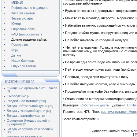
МКБ-10
сосудистые заболевания.
Рефераты по медицине
• Будьте осторожны с десертами, содержащими
Каталог сайтов
• Можете есть шоколад, щербеты, мороженое и
Тесты онлайн
Юмор
• Избегайте выпечки, содержащей муку, жиры и
Обратная связь
• Предпочитайте муссы из фруктов и яиц или 
FAQ (вопрос/ответ)
Другие разделы сайта:
• Не пейте алкоголь на голодный желудок.
Рукоделие
• Не пейте аперитивы. Только в исключитель
Игры
или шампанскому, но предварительно съешьте
палочку.
Детям
Наши баннеры
• Во время еды пейте воду или вино, но не бол
Опухоли глотки
• Пейте воду между приемами пищи (приблизит
• Поешьте, прежде чем приступить к вину.
КАТЕГОРИИ РАЗДЕЛА
• Не пейте шипучие напитки, колу и лимонады.
Очищение организма от шлаков
• Продолжайте пить кофе без кофеина, или сла
[3]
Сыроедение
[4]
• Отклонения от методики равномерно распре
Раздельное питание
[208]
Категория
:
Собственно диеты
|
Добавил
:
Dmitrii
Блюда нейтральной кухни
[26]
Блюда углеводной кухни
[63]
Просмотров
:
478
|
Теги
:
система питания Монт
Блюда с картофелем
[40]
Всего комментариев
:
0
Основные блюда с мукой и
сухарями
[6]
Блюда из зерновых и овощей
Добавлять комментарии могу
[23]
[
Р