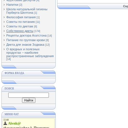
Фруктовые десерты
[4]
Напитки
[2]
Cop
Школа натуральной гигиены
Герберта Шелтона
[1]
Философия питания
[1]
Советы по питанию
[11]
Советы по диетам
[6]
Собственно диеты
[174]
Рецепты доктора Агатстона
[14]
Питание по группам крови
[8]
Диета для знаков Зодиака
[12]
О вредных и полезных
продуктах – наиболее
распространенные заблуждения
[14]
ФОРМА ВХОДА
ПОИСК
МИНИ-ЧАТ