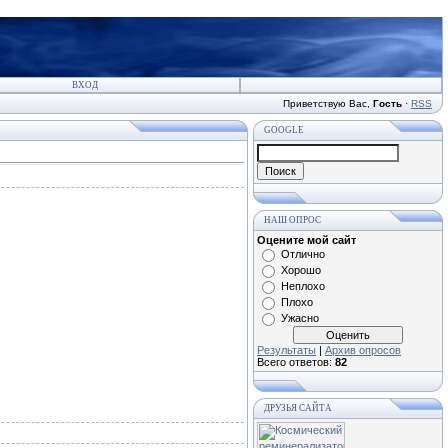
ВХОД
Приветствую Вас
,
Гость
·
RSS
GOOGLE
НАШ ОПРОС
Оцените мой сайт
Отлично
Хорошо
Неплохо
Плохо
Ужасно
Результаты
|
Архив опросов
Всего ответов:
82
ДРУЗЬЯ САЙТА