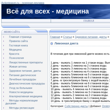
Actionteaser.ru - тизерная реклама
Всё для всех - медицина
ГЛАВНАЯ
МЕНЮ САЙТА
Главная страница
Главная
»
Статьи
»
Здоровое питание, диеты
»
Правила сайта
Лимонная диета
Гостевая книга
Медицина
В течении дня при лимонной диете можно есть
Красота
Психология
Лекарственные препараты
1 день - выжать 1 лимон на 1 стакан воды. Вы
2 день - выжать 2 лимона на 2 стакана воды.
Живая аптека
3 день - выжать 3 лимона на 3 стакана воды.
Здоровое питание, диеты
4 день - выжать 4 лимона на 4 стакана воды.
5 день - выжать 5лимонов на 5 стаканов воды.
Питание диетическое
6 день - выжать 6лимонов на 6 стаканов воды.
Лечебные процедуры
7 день -в трехлитровую банку с водой выжать 
8 день - выжать 6лимонов на 6 стаканов воды.
Диагностические процедуры
9 день - выжать 5лимонов на 5 стаканов воды.
Уход за больными
10 день - выжать 4 лимона на 4 стакана воды.
Новости медицины
11 день - выжать 3 лимона на 3 стакана воды.
12 день - выжать 2 лимона на 2 стакана воды.
Альтернативная медицина
13 день - выжать 1 лимон на 1 стакана воды.
Методы нормализации
14 день -в трехлитровую банку с водой выжать
дыхания
Категория
:
Собственно диеты
|
Добавил
:
Dmitrii
Методы релаксации