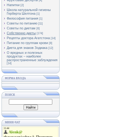
Фруктовые десерты
[4]
Напитки
[2]
Школа натуральной гигиены
Герберта Шелтона
[1]
Философия питания
[1]
Советы по питанию
[11]
Советы по диетам
[6]
Собственно диеты
[174]
Рецепты доктора Агатстона
[14]
Питание по группам крови
[8]
Диета для знаков Зодиака
[12]
О вредных и полезных
продуктах – наиболее
распространенные заблуждения
[14]
ФОРМА ВХОДА
ПОИСК
МИНИ-ЧАТ