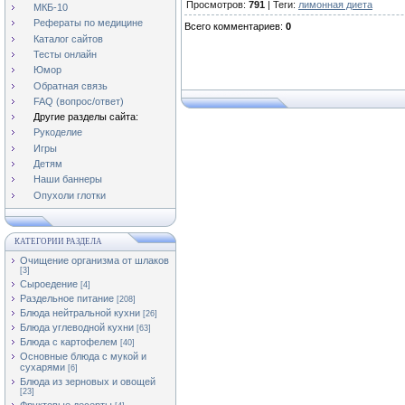
Просмотров
:
791
|
Теги
:
лимонная диета
МКБ-10
Рефераты по медицине
Всего комментариев
:
0
Каталог сайтов
Тесты онлайн
Юмор
Обратная связь
FAQ (вопрос/ответ)
Другие разделы сайта:
Рукоделие
Игры
Детям
Наши баннеры
Опухоли глотки
КАТЕГОРИИ РАЗДЕЛА
Очищение организма от шлаков
[3]
Сыроедение
[4]
Раздельное питание
[208]
Блюда нейтральной кухни
[26]
Блюда углеводной кухни
[63]
Блюда с картофелем
[40]
Основные блюда с мукой и
сухарями
[6]
Блюда из зерновых и овощей
[23]