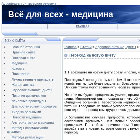
Actionteaser.ru - тизерная реклама
Всё для всех - медицина
ГЛАВНАЯ
МЕНЮ САЙТА
Н
Главная страница
Главная
»
Статьи
»
Здоровое питание, диеты
»
Правила сайта
Переход на новую диету
Гостевая книга
Медицина
Красота
1. Переходите на новую диету сразу и полно, 
Психология
Лекарственные препараты
Переходный период не нужен. Чем быстрее и
новой, тем лучше будет результат. Возможны г
Живая аптека
Эти симптомы могут возникнуть, если вы при
Здоровое питание, диеты
Но если вы будете продолжать усилия, органи
Питание диетическое
пищи. Многолетний опыт показывает, что об
Лечебные процедуры
Очищение организма, перестройка нервной с
питании. Голодание не только ускоряет проце
Диагностические процедуры
еще одно — переход тем труднее, чем дольше 
Уход за больными
Новости медицины
В большинстве случаев трудности, которы
состоянием организма. Чем меньше обесс
Альтернативная медицина
привычкам. По этой же причине, чем быстр
Методы нормализации
вырабатывать новые, которые соответствуют
дыхания
переход.
Методы релаксации