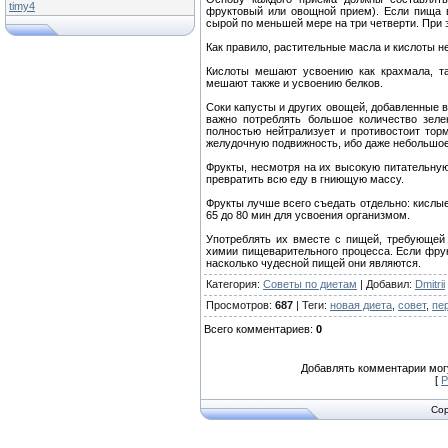
timy4
фруктовый или овощной прием). Если пища 
сырой по меньшей мере на три четверти. При 
Как правило, растительные масла и кислоты не
Кислоты мешают усвоению как крахмала, та
мешают также и усвоению белков.
Соки капусты и других овощей, добавленные в
важно потреблять большое количество зеле
полностью нейтрализует и противостоит то
желудочную подвижность, ибо даже небольшое
Фрукты, несмотря на их высокую питательную
превратить всю еду в гниющую массу.
Фрукты лучше всего съедать отдельно: кислые
65 до 80 мин для усвоения организмом.
Употреблять их вместе с пищей, требующей
химии пищеварительного процесса. Если фрукт
насколько чудесной пищей они являются.
Категория
:
Советы по диетам
|
Добавил
:
Dmitrii
Просмотров
:
687
|
Теги
:
новая диета
,
совет
,
пе
Всего комментариев
:
0
Добавлять комментарии могу
[
Р
Cop