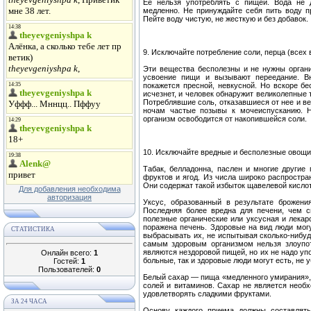
Ее нельзя употреблять с пищей. Вода не 
медленно. Не принуждайте себя пить воду п
Пейте воду чистую, не жесткую и без добавок.
9. Исключайте потребление соли, перца (всех в
Эти вещества бесполезны и не нужны орган
усвоение пищи и вызывают переедание. Вн
покажется пресной, невкусной. Но вскоре 
исчезнет, и человек обнаружит великолепные 
Потреблявшие соль, отказавшиеся от нее и ве
ночам частые позывы к мочеиспусканию. Н
организм освободится от накопившейся соли.
10. Исключайте вредные и бесполезные овощи
Табак, белладонна, паслен и многие другие
фруктов и ягод. Из числа широко распростра
Они содержат такой избыток щавелевой кислот
Для добавления необходима
авторизация
Уксус, образованный в результате брожени
Последняя более вредна для печени, чем с
полезные органические или уксусная и лекарс
поражена печень. Здоровые на вид люди мог
СТАТИСТИКА
выбрасывать их, не испытывая сколько-нибуд
самым здоровым организмом нельзя злоупот
являются нездоровой пищей, но их не надо уп
Онлайн всего:
1
больные, так и здоровые люди могут есть, не 
Гостей:
1
Пользователей:
0
Белый сахар — пища «медленного умирания», 
солей и витаминов. Сахар не является необх
удовлетворять сладкими фруктами.
ЗА 24 ЧАСА
Основу каждого приема должны составлять