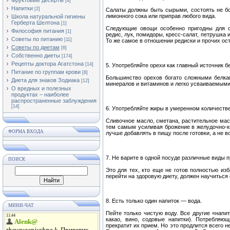
Фруктовые десерты
[4]
Напитки
[2]
Салаты должны быть сырыми, состоять не бол
лимонного сока или приправ любого вида.
Школа натуральной гигиены
Герберта Шелтона
[1]
Следующие овощи особенно пригодны для са
Философия питания
[1]
редис, лук, помидоры, кресс-салат, петрушка 
Советы по питанию
[11]
То же самое в отношении редиски и прочих ос
Советы по диетам
[6]
Собственно диеты
[174]
Рецепты доктора Агатстона
[14]
5. Употребляйте орехи как главный источник б
Питание по группам крови
[8]
Большинство орехов богато сложными белка
Диета для знаков Зодиака
[12]
минералов и витаминов и легко усваиваемыми
О вредных и полезных
продуктах – наиболее
распространенные заблуждения
[14]
6. Употребляйте жиры в умеренном количестве
Сливочное масло, сметана, растительное мас
тем самым усиливая брожение в желудочно-к
ФОРМА ВХОДА
лучше добавлять в пищу после готовки, а не в
7. Не варите в одной посуде различные виды п
ПОИСК
Это для тех, кто еще не готов полностью изб
перейти на здоровую диету, должен научиться
8. Есть только один напиток — вода.
МИНИ-ЧАТ
Пейте только чистую воду. Все другие «напит
какао, вино, содовые напитки). Потребляю
прекратит их прием. Но это продлится всего 