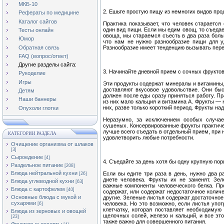
МКБ-10
2. Ешьте простую пищу из немногих видов про
Рефераты по медицине
Каталог сайтов
Практика показывает, что человек старается 
один вид пищи. Если мы едим овощ, то съедае
Тесты онлайн
овоща, мы стараемся съесть в два раза боль
Юмор
что нам не нужно разнообразие пищи для у
Обратная связь
Разнообразие имеет тенденцию вызывать пере
FAQ (вопрос/ответ)
Другие разделы сайта:
3. Начинайте дневной прием с сочных фруктов
Рукоделие
Игры
Эти продукты содержат минералы и витамины, 
доставляют вкусовое удовольствие. Они быс
Детям
должен после еды сразу приняться работу. Пр
Наши баннеры
из них мало кальция и витамина А. Фрукты — 
них, разве только короткий период. Фрукты на
Опухоли глотки
Неразумно, за исключением особых случае
сушеных. Консервированные фрукты практиче
лучше всего съедать в отдельный прием, при 
КАТЕГОРИИ РАЗДЕЛА
удовлетворить любые потребности.
Очищение организма от шлаков
[3]
Сыроедение
[4]
4. Съедайте за день хотя бы одну крупную пор
Раздельное питание
[208]
Блюда нейтральной кухни
Если вы едите три раза в день, нужно два р
[26]
диете человека. Фрукты их не заменят. Зе
Блюда углеводной кухни
[63]
важные компоненты человеческого белка. Про
Блюда с картофелем
[40]
содержат, или содержат недостаточное количе
Основные блюда с мукой и
другие. Зеленые листья содержат достаточное
сухарями
человека. Но это возможно, если листья упо
[6]
клетчатку, которая поставляет необходиму
Блюда из зерновых и овощей
щелочных солей, железо и кальций, и все эт
[23]
также важно для совершенного питания.