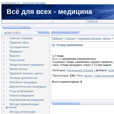
Actionteaser.ru - тизерная реклама
Всё для всех - медицина
ГЛАВНАЯ
МЕНЮ САЙТА
Главная страница
Главная
»
Статьи
»
Здоровое питание, диеты
»
Правила сайта
Отвар шиповника
Гостевая книга
Медицина
1 л воды,
Красота
5 ст. л. шиповника измельченного
Психология
Сушеные плоды шиповника хорошо промыть, из
Лекарственные препараты
часа. Отвар процедить через 2-3 слоя марли.
Живая аптека
Категория
:
Раздельное питание
|
Добавил
:
Dmitr
Здоровое питание, диеты
Просмотров
:
534
|
Теги
:
рецепт
,
отвар шиповни
Питание диетическое
Всего комментариев
:
0
Лечебные процедуры
Диагностические процедуры
Уход за больными
Новости медицины
Альтернативная медицина
Методы нормализации
дыхания
Методы релаксации