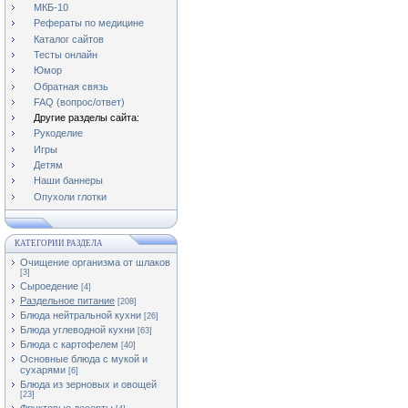
МКБ-10
Рефераты по медицине
Каталог сайтов
Тесты онлайн
Юмор
Обратная связь
FAQ (вопрос/ответ)
Другие разделы сайта:
Рукоделие
Игры
Детям
Наши баннеры
Опухоли глотки
КАТЕГОРИИ РАЗДЕЛА
Очищение организма от шлаков
[3]
Сыроедение
[4]
Раздельное питание
[208]
Блюда нейтральной кухни
[26]
Блюда углеводной кухни
[63]
Блюда с картофелем
[40]
Основные блюда с мукой и
сухарями
[6]
Блюда из зерновых и овощей
[23]