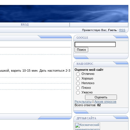
ВХОД
Приветствую Вас
,
Гость
·
RSS
GOOGLE
НАШ ОПРОС
Оцените мой сайт
шкой, варить 10-15 мин. Дать настояться 2-3
Отлично
Хорошо
Неплохо
Плохо
Ужасно
Результаты
|
Архив опросов
Всего ответов:
82
ДРУЗЬЯ САЙТА