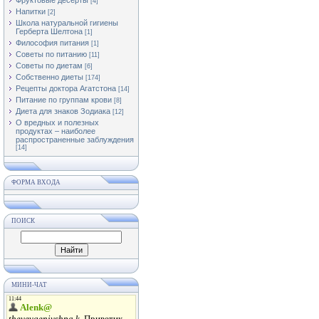
Фруктовые десерты
[4]
Напитки
[2]
Школа натуральной гигиены
Герберта Шелтона
[1]
Философия питания
[1]
Советы по питанию
[11]
Советы по диетам
[6]
Собственно диеты
[174]
Рецепты доктора Агатстона
[14]
Питание по группам крови
[8]
Диета для знаков Зодиака
[12]
О вредных и полезных
продуктах – наиболее
распространенные заблуждения
[14]
ФОРМА ВХОДА
ПОИСК
МИНИ-ЧАТ