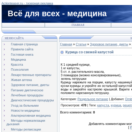
Actionteaser.ru - тизерная реклама
Всё для всех - медицина
ГЛАВНАЯ
МЕНЮ САЙТА
Н
Главная страница
Главная
»
Статьи
»
Здоровое питание, диеты
»
Правила сайта
Курица со свежей капустой
Гостевая книга
Медицина
К 1 средней курице,
Красота
1 кг капусты,
Психология
5 ст. л. растительного масла,
Лекарственные препараты
3 помидора (можно консервированные),
зелень петрушки
Живая аптека
Курицу нарежьте на порции, капусту нашинку
Здоровое питание, диеты
куски курицы и укройте их остальной капусто
воды и закройте кастрюлю крышкой. Варите к
Питание диетическое
положите нарезанную петрушку.
Лечебные процедуры
Категория
:
Раздельное питание
|
Добавил
:
Dmitr
Диагностические процедуры
Просмотров
:
478
|
Теги
:
капуста
,
курица
,
рецеп
Уход за больными
Новости медицины
Всего комментариев
:
0
Альтернативная медицина
Методы нормализации
Добавлять комментарии могу
дыхания
[
Р
Методы релаксации