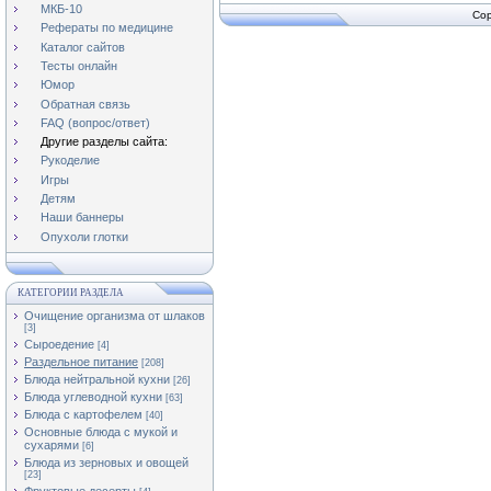
МКБ-10
Cop
Рефераты по медицине
Каталог сайтов
Тесты онлайн
Юмор
Обратная связь
FAQ (вопрос/ответ)
Другие разделы сайта:
Рукоделие
Игры
Детям
Наши баннеры
Опухоли глотки
КАТЕГОРИИ РАЗДЕЛА
Очищение организма от шлаков
[3]
Сыроедение
[4]
Раздельное питание
[208]
Блюда нейтральной кухни
[26]
Блюда углеводной кухни
[63]
Блюда с картофелем
[40]
Основные блюда с мукой и
сухарями
[6]
Блюда из зерновых и овощей
[23]