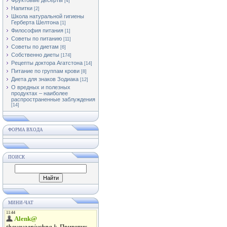
Фруктовые десерты
[4]
Напитки
[2]
Школа натуральной гигиены
Герберта Шелтона
[1]
Философия питания
[1]
Советы по питанию
[11]
Советы по диетам
[6]
Собственно диеты
[174]
Рецепты доктора Агатстона
[14]
Питание по группам крови
[8]
Диета для знаков Зодиака
[12]
О вредных и полезных
продуктах – наиболее
распространенные заблуждения
[14]
ФОРМА ВХОДА
ПОИСК
МИНИ-ЧАТ