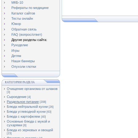
МКБ-10
Рефераты по медицине
Каталог сайтов
Тесты онлайн
Юмор
Обратная связь
FAQ (вопрос/ответ)
Другие разделы сайта:
Рукоделие
Игры
Детям
Наши баннеры
Опухоли глотки
КАТЕГОРИИ РАЗДЕЛА
Очищение организма от шлаков
[3]
Сыроедение
[4]
Раздельное питание
[208]
Блюда нейтральной кухни
[26]
Блюда углеводной кухни
[63]
Блюда с картофелем
[40]
Основные блюда с мукой и
сухарями
[6]
Блюда из зерновых и овощей
[23]