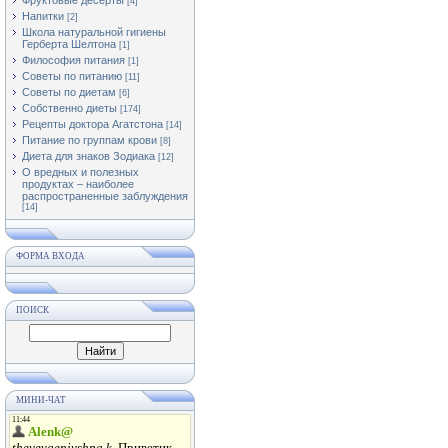
Фруктовые десерты
[4]
Напитки
[2]
Школа натуральной гигиены
Герберта Шелтона
[1]
Философия питания
[1]
Советы по питанию
[11]
Советы по диетам
[6]
Собственно диеты
[174]
Рецепты доктора Агатстона
[14]
Питание по группам крови
[8]
Диета для знаков Зодиака
[12]
О вредных и полезных
продуктах – наиболее
распространенные заблуждения
[14]
ФОРМА ВХОДА
ПОИСК
МИНИ-ЧАТ