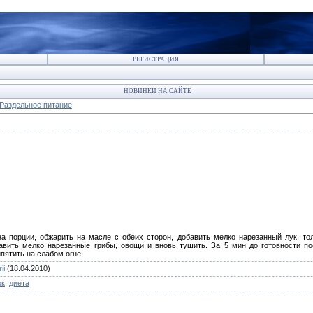
РЕГИСТРАЦИЯ
НОВИНКИ НА САЙТЕ
Раздельное питание
а порции, обжарить на масле с обеих сторон, добавить мелко нарезанный лук, то
авить мелко нарезанные грибы, овощи и вновь тушить. За 5 мин до готовности п
пятить на слабом огне.
ii
(18.04.2010)
ок
,
диета