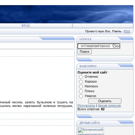
ВХОД
Приветствую Вас
,
Гость
·
RSS
GOOGLE
НАШ ОПРОС
Оцените мой сайт
Отлично
Хорошо
Неплохо
Плохо
Ужасно
лченый чеснок, залить бульоном и тушить на
Результаты
|
Архив опросов
осыпать мелко нарезанной зеленью петрушки,
Всего ответов:
82
ДРУЗЬЯ САЙТА