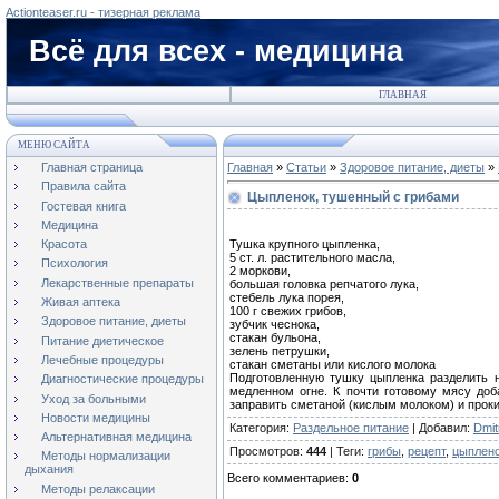
Actionteaser.ru - тизерная реклама
Всё для всех - медицина
ГЛАВНАЯ
МЕНЮ САЙТА
Главная страница
Главная
»
Статьи
»
Здоровое питание, диеты
»
Правила сайта
Цыпленок, тушенный с грибами
Гостевая книга
Медицина
Тушка крупного цыпленка,
Красота
5 ст. л. растительного масла,
Психология
2 моркови,
Лекарственные препараты
большая головка репчатого лука,
стебель лука порея,
Живая аптека
100 г свежих грибов,
Здоровое питание, диеты
зубчик чеснока,
стакан бульона,
Питание диетическое
зелень петрушки,
Лечебные процедуры
стакан сметаны или кислого молока
Подготовленную тушку цыпленка разделить н
Диагностические процедуры
медленном огне. К почти готовому мясу доб
Уход за больными
заправить сметаной (кислым молоком) и проки
Новости медицины
Категория
:
Раздельное питание
|
Добавил
:
Dmitr
Альтернативная медицина
Просмотров
:
444
|
Теги
:
грибы
,
рецепт
,
цыплен
Методы нормализации
дыхания
Всего комментариев
:
0
Методы релаксации