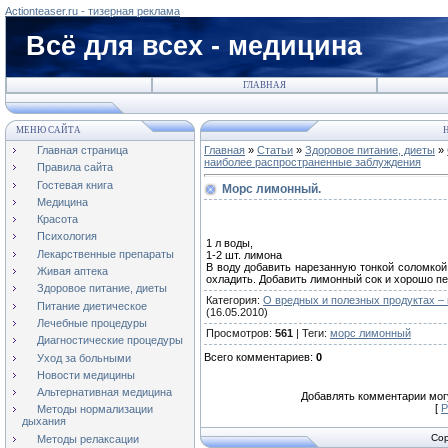
Actionteaser.ru - тизерная реклама
Всё для всех - медицина
ГЛАВНАЯ
МЕНЮ САЙТА
Н
Главная страница
Главная
»
Статьи
»
Здоровое питание, диеты
»
наиболее распространенные заблуждения
Правила сайта
Гостевая книга
Морс лимонный.
Медицина
Красота
Психология
1 л воды,
Лекарственные препараты
1-2 шт. лимона
В воду добавить нарезанную тонкой соломкой 
Живая аптека
охладить. Добавить лимонный сок и хорошо пе
Здоровое питание, диеты
Категория
:
О вредных и полезных продуктах –
Питание диетическое
(16.05.2010)
Лечебные процедуры
Просмотров
:
561
|
Теги
:
морс лимонный
Диагностические процедуры
Всего комментариев
:
0
Уход за больными
Новости медицины
Альтернативная медицина
Добавлять комментарии могу
[
Р
Методы нормализации
дыхания
Cop
Методы релаксации