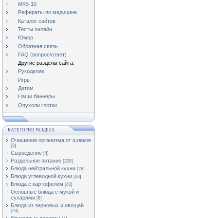
МКБ-10
Рефераты по медицине
Каталог сайтов
Тесты онлайн
Юмор
Обратная связь
FAQ (вопрос/ответ)
Другие разделы сайта:
Рукоделие
Игры
Детям
Наши баннеры
Опухоли глотки
КАТЕГОРИИ РАЗДЕЛА
Очищение организма от шлаков
[3]
Сыроедение
[4]
Раздельное питание
[208]
Блюда нейтральной кухни
[26]
Блюда углеводной кухни
[63]
Блюда с картофелем
[40]
Основные блюда с мукой и
сухарями
[6]
Блюда из зерновых и овощей
[23]