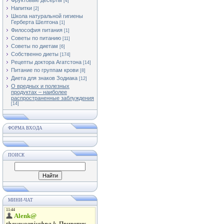
Фруктовые десерты
[4]
Напитки
[2]
Школа натуральной гигиены
Герберта Шелтона
[1]
Философия питания
[1]
Советы по питанию
[11]
Советы по диетам
[6]
Собственно диеты
[174]
Рецепты доктора Агатстона
[14]
Питание по группам крови
[8]
Диета для знаков Зодиака
[12]
О вредных и полезных
продуктах – наиболее
распространенные заблуждения
[14]
ФОРМА ВХОДА
ПОИСК
МИНИ-ЧАТ