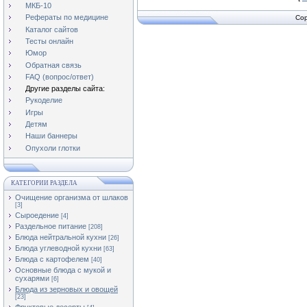
МКБ-10
Рефераты по медицине
Cop
Каталог сайтов
Тесты онлайн
Юмор
Обратная связь
FAQ (вопрос/ответ)
Другие разделы сайта:
Рукоделие
Игры
Детям
Наши баннеры
Опухоли глотки
КАТЕГОРИИ РАЗДЕЛА
Очищение организма от шлаков
[3]
Сыроедение
[4]
Раздельное питание
[208]
Блюда нейтральной кухни
[26]
Блюда углеводной кухни
[63]
Блюда с картофелем
[40]
Основные блюда с мукой и
сухарями
[6]
Блюда из зерновых и овощей
[23]