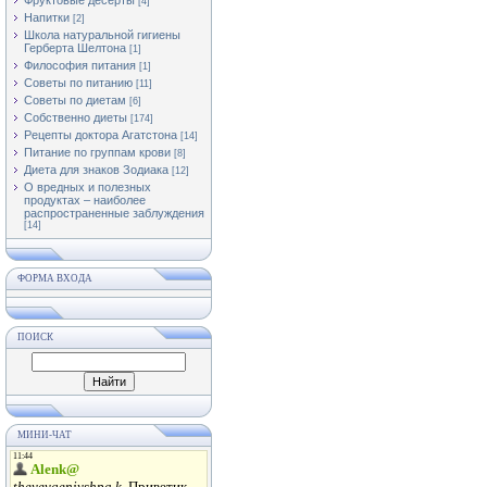
Фруктовые десерты
[4]
Напитки
[2]
Школа натуральной гигиены
Герберта Шелтона
[1]
Философия питания
[1]
Советы по питанию
[11]
Советы по диетам
[6]
Собственно диеты
[174]
Рецепты доктора Агатстона
[14]
Питание по группам крови
[8]
Диета для знаков Зодиака
[12]
О вредных и полезных
продуктах – наиболее
распространенные заблуждения
[14]
ФОРМА ВХОДА
ПОИСК
МИНИ-ЧАТ