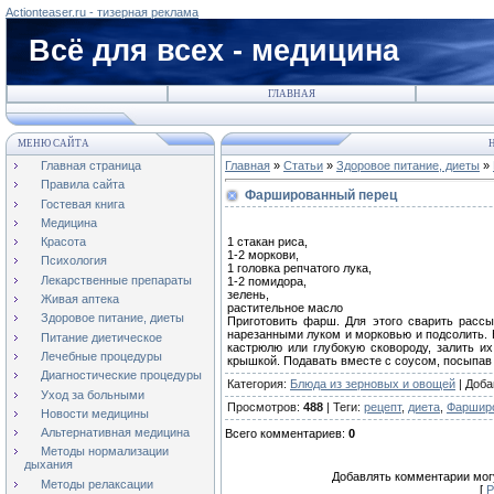
Actionteaser.ru - тизерная реклама
Всё для всех - медицина
ГЛАВНАЯ
МЕНЮ САЙТА
Н
Главная страница
Главная
»
Статьи
»
Здоровое питание, диеты
»
Правила сайта
Фаршированный перец
Гостевая книга
Медицина
1 стакан риса,
Красота
1-2 моркови,
Психология
1 головка репчатого лука,
Лекарственные препараты
1-2 помидора,
зелень,
Живая аптека
растительное масло
Здоровое питание, диеты
Приготовить фарш. Для этого сварить расс
нарезанными луком и морковью и подсолить. 
Питание диетическое
кастрюлю или глубокую сковороду, залить и
Лечебные процедуры
крышкой. Подавать вместе с соусом, посыпав
Диагностические процедуры
Категория
:
Блюда из зерновых и овощей
|
Доба
Уход за больными
Просмотров
:
488
|
Теги
:
рецепт
,
диета
,
Фаршир
Новости медицины
Альтернативная медицина
Всего комментариев
:
0
Методы нормализации
дыхания
Добавлять комментарии могу
Методы релаксации
[
Р