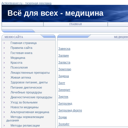
Actionteaser.ru - тизерная реклама
Всё для всех - медицина
ГЛАВНАЯ
МЕНЮ САЙТА
МЕДИЦИНС
Главная страница
Правила сайта
Завеска
Гостевая книга
Залаин
Медицина
Заласта
Красота
Психология
Земплар
Лекарственные препараты
Зидена
Живая аптека
Здоровое питание, диеты
Зилт
Питание диетическое
Зинерит
Лечебные процедуры
Зиртек
Диагностические процедуры
Уход за больными
Зитролид
Новости медицины
Зитролид форте
Альтернативная медицина
Методы нормализации
Зодак
дыхания
Золофт
Методы релаксации