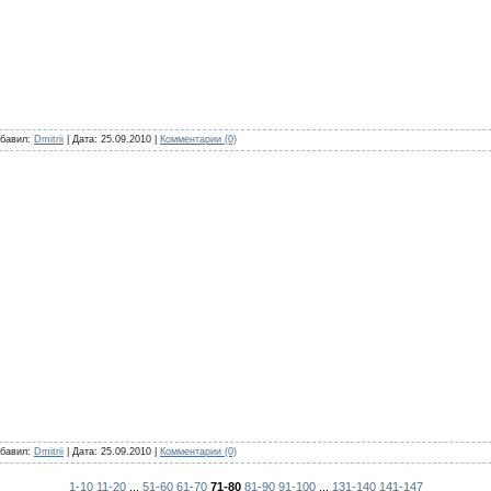
бавил:
Dmitrii
|
Дата:
25.09.2010
|
Комментарии (0)
бавил:
Dmitrii
|
Дата:
25.09.2010
|
Комментарии (0)
1-10
11-20
...
51-60
61-70
71-80
81-90
91-100
...
131-140
141-147