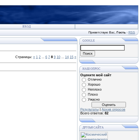
ВХОД
Приветствую Вас
,
Гость
·
RSS
GOOGLE
Страницы
:
«
1
2
...
6
7
8
9
10
...
14
15
»
НАШ ОПРОС
Оцените мой сайт
Отлично
Хорошо
Неплохо
Плохо
Ужасно
Результаты
|
Архив опросов
Всего ответов:
82
ДРУЗЬЯ САЙТА