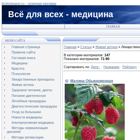
Actionteaser.ru - тизерная реклама
Всё для всех - медицина
ГЛАВНАЯ
МЕНЮ САЙТА
Главная страница
Главная
»
Статьи
»
Живая аптека
» Лекарствен
Правила сайта
В категории материалов
:
147
Гостевая книга
Показано материалов
:
71-80
Медицина
Сортировать по
:
Дате
·
Названию
·
Рейтингу
·
Красота
Психология
Лекарственные препараты
Малина Обыкновенная
Живая аптека
Здоровое питание, диеты
Питание диетическое
Лечебные процедуры
Диагностические процедуры
Уход за больными
Новости медицины
Альтернативная медицина
Методы нормализации
дыхания
Методы релаксации