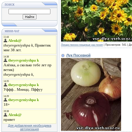
ПОИСК
МИНИ-ЧАТ
Лекарственно-пищевые растения
|
Просмотров:
541
|
До
Лук Посевной
Для добавления необходима
авторизация