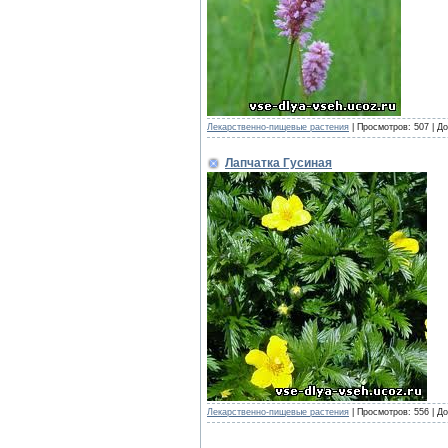
Лекарственно-пищевые растения
|
Просмотров:
507
|
До
Лапчатка Гусиная
Лекарственно-пищевые растения
|
Просмотров:
556
|
До