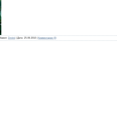
бавил:
Dmitrii
|
Дата:
25.09.2010
|
Комментарии (0)