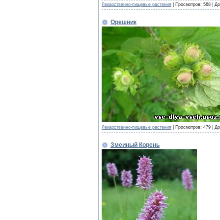
Лекарственно-пищевые растения
|
Просмотров:
568
|
До
Орешник
Лекарственно-пищевые растения
|
Просмотров:
479
|
До
Змеиный Корень