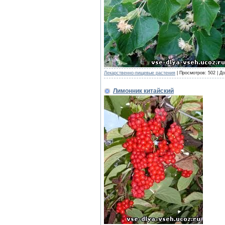
Лекарственно-пищевые растения
|
Просмотров:
502
|
До
Лимонник китайский