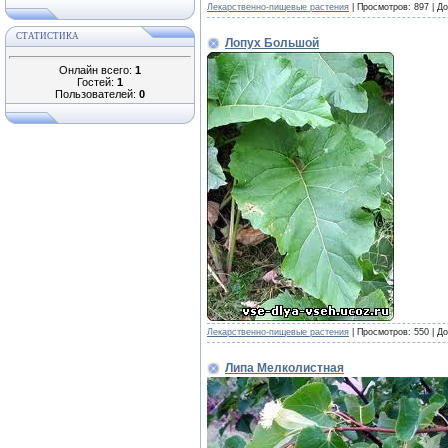
Лекарственно-пищевые растения
|
Просмотров:
897
|
До
СТАТИСТИКА
Лопух Большой
Онлайн всего:
1
Гостей:
1
Пользователей:
0
Лекарственно-пищевые растения
|
Просмотров:
550
|
До
Липа Мелколистная