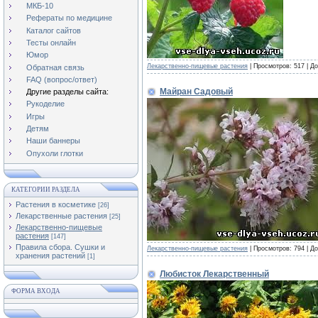
МКБ-10
Рефераты по медицине
Каталог сайтов
Тесты онлайн
Юмор
Лекарственно-пищевые растения
|
Просмотров:
517
|
До
Обратная связь
FAQ (вопрос/ответ)
Майран Садовый
Другие разделы сайта:
Рукоделие
Игры
Детям
Наши баннеры
Опухоли глотки
КАТЕГОРИИ РАЗДЕЛА
Растения в косметике
[26]
Лекарственные растения
[25]
Лекарственно-пищевые
растения
[147]
Правила сбора. Сушки и
Лекарственно-пищевые растения
|
Просмотров:
794
|
До
хранения растений
[1]
Любисток Лекарственный
ФОРМА ВХОДА