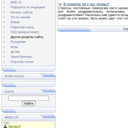
МКБ-10
В порядке ли у вас нервы?
Рефераты по медицине
Стрессы, постоянные перегрузки часто называ
все более раздражительны, вспыльчивы,
Каталог сайтов
раздражителями? Насколько нам удается овла
Тесты онлайн
ответ на этот вопрос, быть может, даст этот тес
Юмор
Обратная связь
Cop
FAQ (вопрос/ответ)
Другие разделы сайта:
Рукоделие
Игры
Детям
Наши баннеры
Опухоли глотки
ФОРМА ВХОДА
ПОИСК
МИНИ-ЧАТ