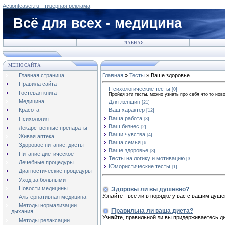
Actionteaser.ru - тизерная реклама
Всё для всех - медицина
ГЛАВНАЯ
МЕНЮ САЙТА
Главная страница
Главная
»
Тесты
» Ваше здоровье
Правила сайта
Психологические тесты
[0]
Гостевая книга
Пройдя эти тесты, можно узнать про себя что то ново
Медицина
Для женщин
[21]
Ваш характер
Красота
[12]
Ваша работа
Психология
[3]
Ваш бизнес
[2]
Лекарственные препараты
Ваши чувства
[4]
Живая аптека
Ваша семья
[6]
Здоровое питание, диеты
Ваше здоровье
[3]
Питание диетическое
Тесты на логику и мотивацию
[3]
Лечебные процедуры
Юмористические тесты
[1]
Диагностические процедуры
Уход за больными
Новости медицины
Здоровы ли вы душевно?
Узнайте - все ли в порядке у вас с вашим ду
Альтернативная медицина
Методы нормализации
Правильна ли ваша диета?
дыхания
Узнайте, правильной ли вы придерживаетесь д
Методы релаксации