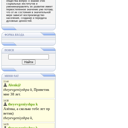
общества вопрос о знании этих
социальных институтов и
умениинаправлять их развитие имеет
первостепенное значение уже потому,
что от их состояния в значительной
мере зависит воспроизводство
населения, создание и передача
духовных ценностей.
ФОРМА ВХОДА
ПОИСК
МИНИ-ЧАТ