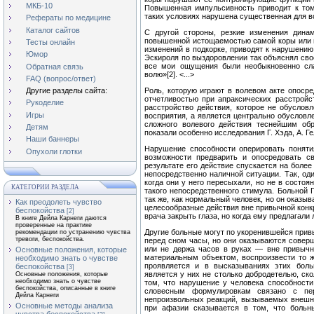
МКБ-10
Повышенная им­пульсивность приводит к том
таких условиях нарушена существенная для во
Рефераты по медицине
Каталог сайтов
С другой стороны, резкие изменения динам
повышенной истощаемостью самой коры или и
Тесты онлайн
изменений в подкорке, при­водят к нарушению
Юмор
Эскироля по выздоровлении так объяснял свое
все мои ощущения были необыкновенно сла
Обратная связь
волю»[2]. <...>
FAQ (вопрос/ответ)
Роль, которую играют в волевом акте опоср
Другие разделы сайта:
отчетливостью при апраксических расстройс
Рукоделие
расстройство действия, которое не обуслов
Игры
восприятия, а является центрально обусловл
сложного волевого действия теснейшим об
Детям
показали особенно исследо­вания Г. Хэда, А. Ге
Наши баннеры
Нарушение способности оперировать поняти
Опухоли глотки
возможности предварить и опосредовать св
результате его действие спускается на более
непосредственно наличной ситуации. Так, оди
когда они у него пересыхали, но не в состоя
КАТЕГОРИИ РАЗДЕЛА
такого непосред­ственного стимула. Больной
так же, как нормальный человек, но он оказы
Как преодолеть чувство
целесообразные действия вне привыч­ной конк
беспокойства
[2]
врача закрыть глаза, но когда ему предлагали л
В книге Дейла Карнеги даются
проверенные на практике
Другие больные могут по укоренившейся привы
рекомендации по устранению чувства
тревоги, беспокойства.
перед сном часы, но они оказываются соверш
или не держа часов в ру­ках — вне привычн
Основные положения, которые
материальным объектом, воспроизвести то ж
необходимо знать о чувстве
проявляется и в высказываниях этих боль
беспокойства
[3]
является у них не столько доб­родетелью, ск
Основные положения, которые
необходимо знать о чувстве
том, что нарушение у человека способност
беспокойства, описанные в книге
словесным формулировкам связано с пер
Дейла Карнеги
непроизвольных реакций, вызываемых внешн
Основные методы анализа
при афазии сказывается в том, что больны