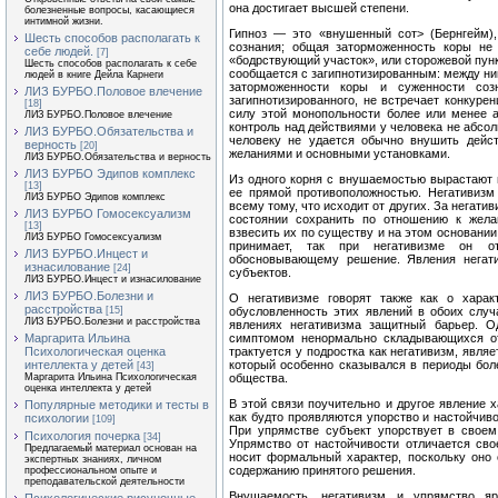
она достигает высшей степени.
болезненные вопросы, касающиеся
интимной жизни.
Гипноз — это «внушенный сот> (Бернгейм),
Шесть способов располагать к
сознания; общая заторможенность коры не 
себе людей.
[7]
«бодрствующий участок», или сторожевой пунк
Шесть способов располагать к себе
сообщается с загипнотизированным: между ни
людей в книге Дейла Карнеги
заторможенности коры и суженности соз
ЛИЗ БУРБО.Половое влечение
загипнотизированно­го, не встречает конкуре
[18]
силу этой монопольности более или менее а
ЛИЗ БУРБО.Половое влечение
контроль над действиями у человека не абсо­л
ЛИЗ БУРБО.Обязательства и
человеку не удается обычно внушить дейст
верность
[20]
желаниями и основными установками.
ЛИЗ БУРБО.Обязательства и верность
ЛИЗ БУРБО Эдипов комплекс
Из одного корня с внушаемостью вырастают и
[13]
ее прямой противоположностью. Негативизм
ЛИЗ БУРБО Эдипов комплекс
всему тому, что ис­ходит от других. За негати
ЛИЗ БУРБО Гомосексуализм
состоянии сохранить по отношению к жела
[13]
взвесить их по существу и на этом основа­нии
ЛИЗ БУРБО Гомосексуализм
принима­ет, так при негативизме он от
ЛИЗ БУРБО.Инцест и
обосновывающему решение. Явления негати
изнасилование
[24]
субъектов.
ЛИЗ БУРБО.Инцест и изнасилование
ЛИЗ БУРБО.Болезни и
О негативизме говорят также как о харак
расстройства
[15]
обусловленность этих явлений в обоих случ
ЛИЗ БУРБО.Болезни и расстройства
явлениях негативизма за­щитный барьер. О
Маргарита Ильина
симптомом ненормально складывающихся отн
Психологическая оценка
трактуется у подростка как негативизм, явля
интеллекта у детей
который особенно сказывал­ся в периоды бо
[43]
Маргарита Ильина Психологическая
общества.
оценка интеллекта у детей
В этой связи поучительно и другое явление х
Популярные методики и тесты в
как будто проявляются упорство и настой­чив
психологии
[109]
При упрям­стве субъект упорствует в своем
Психология почерка
[34]
Упрямство от настойчивости отличается св
Предлагаемый материал основан на
носит формальный характер, по­скольку оно
экспертных знаниях, личном
содер­жанию принятого решения.
профессиональном опыте и
преподавательской деятельности
Внушаемость, негативизм и упрямство яр