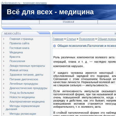
Actionteaser.ru - тизерная реклама
Всё для всех - медицина
ГЛАВНАЯ
МЕНЮ САЙТА
Н
Главная страница
Главная
»
Статьи
»
Психология
»
Общая психо
Правила сайта
Общая психология.Патология и психо
Гостевая книга
Медицина
Красота
Роль различных компонентов волевого акта
Психология
операций, плана и т. д. — наглядно прояв
Лекарственные препараты
компонентов нарушен.
Живая аптека
У каждого человека имеется некоторый 
Здоровое питание, диеты
обусловленный зарядкой его подкорки, ил
Связанная с этим отношением большая ил
Питание диетическое
качествах лично­сти. Нормальный волевой акт
Лечебные процедуры
не слишком сильную — импульсивность.
Диагностические процедуры
Если интенсивность импульсов оказывае
Уход за больными
патологической форме, при так называемой аб
Новости медицины
очень повышенной импульсив­ности, когда 
разрядку в действии, как это бывает, напри
Альтернативная медицина
взвешивание мотивов становятся неосущ
Методы нормализации
избирательного, т. е. волевого, акта.
дыхания
В стойкой патологической форме это наблюда
Методы релаксации
коры нарушают ее контролирующие функции и