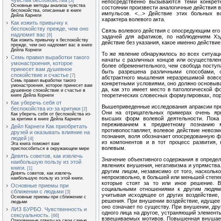
чувства беспокойства
[3]
непосредственно вызываются теми конкрет
Основные методы анализа чувства
состоянии произвести аналогичные действия в
беспокойства, описанные в книге
импульсов. <...> Дей­ствие этих больных 
Дейла Карнеги
характера волевого акта.
Как изжить привычку к
беспокойству прежде, чем оно
Связь волевого действия с опосредующим его 
надломит вас
[6]
задачей для афатиков, по наблюдениям Хэд
Как изжить привычку к беспокойству
действие без указания, какое именно действие 
прежде, чем оно надломит вас в книге
Дейла Корнеги
То же явление обнаружилось во всех ситуац
Семь правил выработки такого
начаты с различных концов или осуществле
умонастроения, которое
более обременитель­ного, чем свобода поступ
принесет вам душевное
быть разрешена различными способами, о
спокойствие и счастье
[7]
абстрактного мышления неразрешимой вовсе.
Семь правил выработки такого
конкретными условиями, оно должно основыват
умонастроения, которое принесет вам
да, как это имеет место в патологической 
душевное спокойствие и счастье в
теоретических словесных формулировках, пор
книге Дейла Корнеги
Как уберечь себя от
Вышеприведенные исследования апраксии пред
беспокойства из-за критики
[2]
Они на отрицательных примерах очень яр
Как уберечь себя от беспокойства из-
высших форм волевой деятельности. Пока 
за критики в книге Дейла Карнеги
переживанием к предметному познанию 
Дейл Карнеги Как приобретать
противопоставляет, волевое действие невоз
друзей и оказывать влияние на
познания, воля обозначает опосре­дованную 
людей
[4]
из компонентов и в тот процесс развития, 
Эта книга поможет вам
волевым.
приспособиться в окружающем мире
Девять советов, как извлечь
Значение объективного содержания в определе
наибольшую пользу из этой
явлениях внушения, негативизма и упрямства.
книги.
[1]
другим лицом, независимо от того, наскольк
Девять советов, как извлечь
непроизвольно, в большей или меньшей степен
наибольшую пользу из этой книги.
которые стоят за то или иное решение. В
Основные приемы при
социальными отно­шениями к другим людям.
сближении с людьми
[3]
учитывая исходящее от других воздействие,
Основные приемы при сближении с
решения. При внушении воздействие, идущее о
людьми
оно означает по существу. При внушении, др
ЛИЗ БУРБО. Чувственность и
одного лица на другое, устраняющий элемент
сексуальность.
[66]
взвешиваемых мотивов. Повышенная внушаемо
Откровенные ответы на свои самые