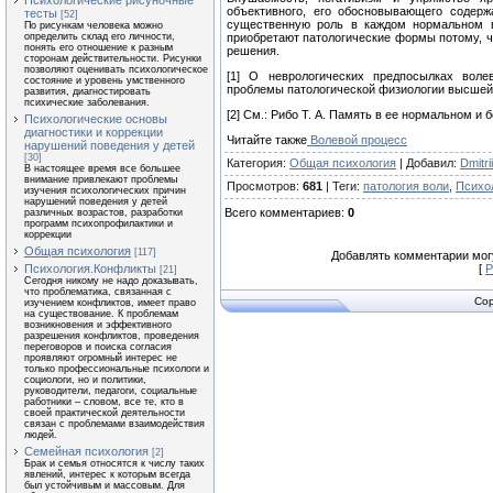
Психологические рисуночные
объективного, его обосновывающего содерж
тесты
[52]
существенную роль в каждом нормальном в
По рисункам человека можно
определить склад его личности,
приобре­тают патологические формы потому, 
понять его отношение к разным
решения.
сторонам действительности. Рисунки
позволяют оценивать психологическое
[1] О неврологических предпосылках воле
состояние и уровень умственного
проблемы патологической физиологии высшей н
развития, диагностировать
психические заболевания.
[2] См.: Рибо Т. А. Память в ее нормальном и 
Психологические основы
диагностики и коррекции
Читайте также
Волевой процесс
нарушений поведения у детей
[30]
Категория
:
Общая психология
|
Добавил
:
Dmitrii
В настоящее время все большее
внимание привлекают проблемы
Просмотров
:
681
|
Теги
:
патология воли
,
Психо
изучения психологических причин
нарушений поведения у детей
Всего комментариев
:
0
различных возрастов, разработки
программ психопрофилактики и
коррекции
Общая психология
[117]
Добавлять комментарии могу
Психология.Конфликты
[
Р
[21]
Сегодня никому не надо доказывать,
что проблематика, связанная с
Cop
изучением конфликтов, имеет право
на существование. К проблемам
возникновения и эффективного
разрешения конфликтов, проведения
переговоров и поиска согласия
проявляют огромный интерес не
только профессиональные психологи и
социологи, но и политики,
руководители, педагоги, социальные
работники – словом, все те, кто в
своей практической деятельности
связан с проблемами взаимодействия
людей.
Семейная психология
[2]
Брак и семья относятся к числу таких
явлений, интерес к которым всегда
был устойчивым и массовым. Для