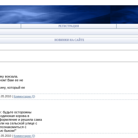
РЕГИСТРАЦИЯ
НОВИНКИ НА САЙТЕ
ку вокзала.
ном! Вам ее не
чину, который ее
.05.2010
|
Комментарии (0)
у: будьте осторожны
 одинокая корова в
 оформление и решила сама
ли на сельской улице с
 познакомиться с
ю быком!"
.05.2010
|
Комментарии (0)