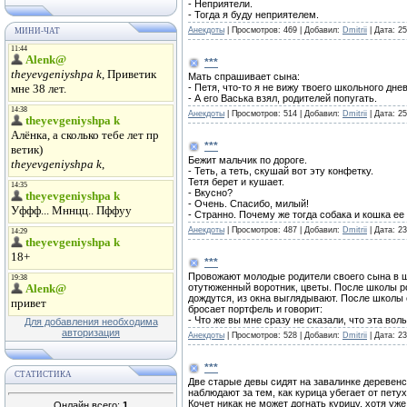
- Неприятели.
- Тогда я буду неприятелем.
Анекдоты
|
Просмотров:
469
|
Добавил:
Dmitrii
|
Дата:
25
МИНИ-ЧАТ
***
Мать спрашивает сына:
- Петя, что-то я не вижу твоего школьного дне
- А его Васька взял, родителей попугать.
Анекдоты
|
Просмотров:
514
|
Добавил:
Dmitrii
|
Дата:
25
***
Бежит мальчик по дороге.
- Теть, а теть, скушай вот эту конфетку.
Тетя берет и кушает.
- Вкусно?
- Очень. Спасибо, милый!
- Странно. Почему же тогда собака и кошка е
Анекдоты
|
Просмотров:
487
|
Добавил:
Dmitrii
|
Дата:
23
***
Провожают молодые родители своего сына в 
отутюженный воротник, цветы. После школы р
дождутся, из окна выглядывают. После школы 
бросает портфель и говорит:
- Что же вы мне сразу не сказали, что эта вол
Для добавления необходима
авторизация
Анекдоты
|
Просмотров:
528
|
Добавил:
Dmitrii
|
Дата:
23
***
СТАТИСТИКА
Две старые девы сидят на завалинке деревенс
наблюдают за тем, как курица убегает от петух
Кочет никак не может догнать курицу, хотя уж
Онлайн всего:
1