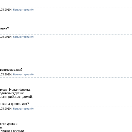
.05.2010
|
Комментарии (0)
вника?
.05.2010
|
Комментарии (0)
е выплевывали?
.05.2010
|
Комментарии (0)
школу. Новая форма,
одители ждут не
сын прибегает домой,
ынка на десять лет?
.05.2010
|
Комментарии (0)
кого дома и
а.
е дважды обежал