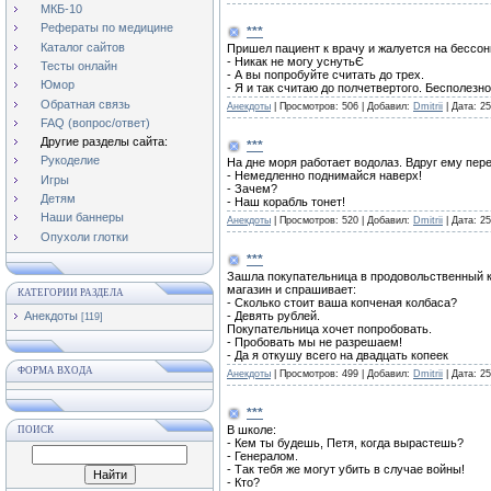
МКБ-10
Рефераты по медицине
***
Каталог сайтов
Пришел пациент к врачу и жалуется на бессон
- Никак не могу уснутьЄ
Тесты онлайн
- А вы попробуйте считать до трех.
Юмор
- Я и так считаю до полчетвертого. Бесполезно
Обратная связь
Анекдоты
|
Просмотров:
506
|
Добавил:
Dmitrii
|
Дата:
25
FAQ (вопрос/ответ)
Другие разделы сайта:
***
Рукоделие
На дне моря работает водолаз. Вдруг ему пер
- Немедленно поднимайся наверх!
Игры
- Зачем?
Детям
- Наш корабль тонет!
Наши баннеры
Анекдоты
|
Просмотров:
520
|
Добавил:
Dmitrii
|
Дата:
25
Опухоли глотки
***
Зашла покупательница в продовольственный 
магазин и спрашивает:
КАТЕГОРИИ РАЗДЕЛА
- Сколько стоит ваша копченая колбаса?
- Девять рублей.
Анекдоты
[119]
Покупательница хочет попробовать.
- Пробовать мы не разрешаем!
- Да я откушу всего на двадцать копеек
ФОРМА ВХОДА
Анекдоты
|
Просмотров:
499
|
Добавил:
Dmitrii
|
Дата:
25
***
В школе:
ПОИСК
- Кем ты будешь, Петя, когда вырастешь?
- Генералом.
- Так тебя же могут убить в случае войны!
- Кто?