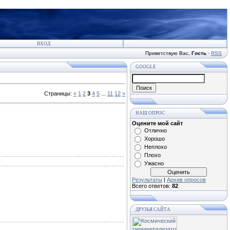
ВХОД
Приветствую Вас
,
Гость
·
RSS
GOOGLE
Страницы
:
«
1
2
3
4
5
...
11
12
»
НАШ ОПРОС
Оцените мой сайт
Отлично
Хорошо
Неплохо
Плохо
Ужасно
Результаты
|
Архив опросов
Всего ответов:
82
ДРУЗЬЯ САЙТА