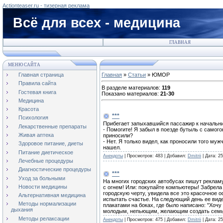
Actionteaser.ru - тизерная реклама
Всё для всех - медицина
ГЛАВНАЯ
МЕНЮ САЙТА
Главная страница
Главная
»
Статьи
» ЮМОР
Правила сайта
В разделе материалов
:
119
Гостевая книга
Показано материалов
:
21-30
Медицина
Красота
***
Психология
Прибегает запыхавшийся пассажир к начальни
Лекарственные препараты
- Помогите! Я забыл в поезде бутыль с самого
Живая аптека
приносили?
- Нет. Я только видел, как проносили того муж
Здоровое питание, диеты
нашел.
Питание диетическое
Анекдоты
|
Просмотров:
483
|
Добавил:
Dmitrii
|
Дата:
25
Лечебные процедуры
Диагностические процедуры
***
Уход за больными
На многих городских автобусах пишут реклам
Новости медицины
с огнем! Или: покупайте компьютеры! Забрела
городскую черту, увидела все это красочное
Альтернативная медицина
испытать счастье. На следующий день ее виде
Методы нормализации
плакатами на боках, где было написано: "Хочу
дыхания
молодым, непьющим, желающим создать семь
Методы релаксации
Анекдоты
|
Просмотров:
475
|
Добавил:
Dmitrii
|
Дата:
25