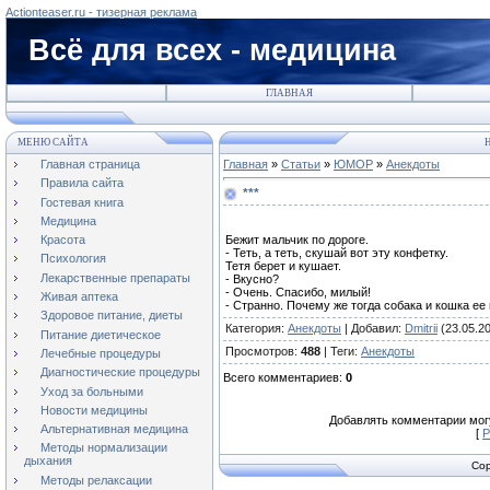
Actionteaser.ru - тизерная реклама
Всё для всех - медицина
ГЛАВНАЯ
МЕНЮ САЙТА
Н
Главная страница
Главная
»
Статьи
»
ЮМОР
»
Анекдоты
Правила сайта
***
Гостевая книга
Медицина
Бежит мальчик по дороге.
Красота
- Теть, а теть, скушай вот эту конфетку.
Психология
Тетя берет и кушает.
Лекарственные препараты
- Вкусно?
- Очень. Спасибо, милый!
Живая аптека
- Странно. Почему же тогда собака и кошка е
Здоровое питание, диеты
Категория
:
Анекдоты
|
Добавил
:
Dmitrii
(23.05.2
Питание диетическое
Просмотров
:
488
|
Теги
:
Анекдоты
Лечебные процедуры
Диагностические процедуры
Всего комментариев
:
0
Уход за больными
Новости медицины
Добавлять комментарии могу
Альтернативная медицина
[
Р
Методы нормализации
дыхания
Cop
Методы релаксации