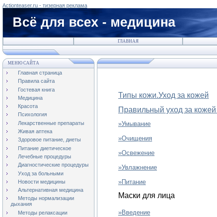
Actionteaser.ru - тизерная реклама
Всё для всех - медицина
ГЛАВНАЯ
МЕНЮ САЙТА
Главная страница
Правила сайта
Гостевая книга
Типы кожи.Уход за кожей
Медицина
Красота
Правильный уход за кожей
Психология
Лекарственные препараты
»Умывание
Живая аптека
»Очищения
Здоровое питание, диеты
Питание диетическое
»Освежение
Лечебные процедуры
Диагностические процедуры
»Увлажнение
Уход за больными
»Питание
Новости медицины
Альтернативная медицина
Маски для лица
Методы нормализации
дыхания
»Введение
Методы релаксации