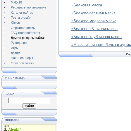
МКБ-10
»Белковая маска
Рефераты по медицине
Каталог сайтов
»Белково-овсяная маска
Тесты онлайн
»Белково-медовая маска
Юмор
Обратная связь
»Белково-яблочная маска
FAQ (вопрос/ответ)
»Белково-клубничная маска
Другие разделы сайта:
Рукоделие
»Маска из яичного белка и хурм
Игры
Детям
Cop
Наши баннеры
Опухоли глотки
ФОРМА ВХОДА
ПОИСК
МИНИ-ЧАТ