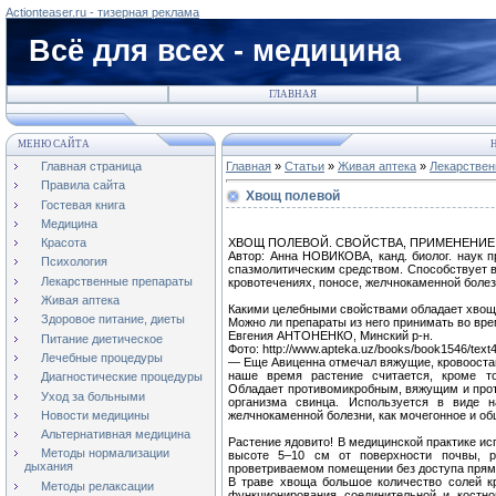
Actionteaser.ru - тизерная реклама
Всё для всех - медицина
ГЛАВНАЯ
МЕНЮ САЙТА
Н
Главная страница
Главная
»
Статьи
»
Живая аптека
»
Лекарствен
Правила сайта
Хвощ полевой
Гостевая книга
Медицина
ХВОЩ ПОЛЕВОЙ. СВОЙСТВА, ПРИМЕНЕНИ
Красота
Автор: Анна НОВИКОВА, канд. биолог. наук 
Психология
спазмолитическим средством. Способствует в
Лекарственные препараты
кровотечениях, поносе, желчнокаменной боле
Живая аптека
Какими целебными свойствами обладает хвощ
Здоровое питание, диеты
Можно ли препараты из него принимать во вр
Евгения АНТОНЕНКО, Минский р-н.
Питание диетическое
Фото: http://www.apteka.uz/books/book1546/text
Лечебные процедуры
— Еще Авиценна отмечал вяжущие, кровооста
наше время растение считается, кроме т
Диагностические процедуры
Обладает противомикробным, вяжущим и про
Уход за больными
организма свинца. Используется в виде н
Новости медицины
желчнокаменной болезни, как мочегонное и о
Альтернативная медицина
Растение ядовито! В медицинской практике ис
Методы нормализации
высоте 5–10 см от поверхности почвы, 
дыхания
проветриваемом помещении без доступа прям
В траве хвоща большое количество солей к
Методы релаксации
функционирования соединительной и костно