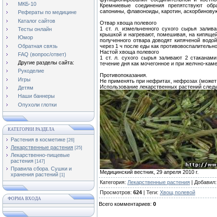
МКБ-10
Кремниевые соединения препятствуют обр
сапонины, флавоноиды, каротин, аскорбиновую
Рефераты по медицине
Каталог сайтов
Отвар хвоща полевого
1 ст. л. измельченного сухого сырья залив
Тесты онлайн
крышкой и нагревают, помешивая, на кипящей
Юмор
полученного отвара доводят кипяченой водо
Обратная связь
через 1 ч после еды как противовоспалительн
Настой хвоща полевого
FAQ (вопрос/ответ)
1 ст. л. сухого сырья заливают 2 стаканам
Другие разделы сайта:
течение дня как мочегонное и при желчно-кам
Рукоделие
Противопоказания.
Игры
Не применять при нефритах, нефрозах (может
Использование лекарственных растений следу
Детям
Наши баннеры
Опухоли глотки
КАТЕГОРИИ РАЗДЕЛА
Растения в косметике
[26]
Лекарственные растения
[25]
Лекарственно-пищевые
растения
[147]
Правила сбора. Сушки и
Медицинский вестник, 29 апреля 2010 г.
хранения растений
[1]
Категория
:
Лекарственные растения
|
Добавил
Просмотров
:
624
|
Теги
:
Хвощ полевой
ФОРМА ВХОДА
Всего комментариев
:
0