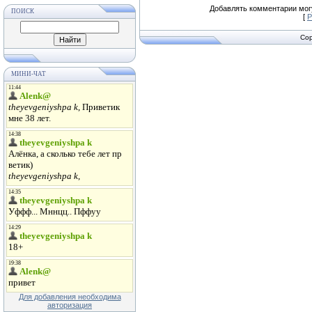
Добавлять комментарии могу
ПОИСК
[
Р
Cop
МИНИ-ЧАТ
Для добавления необходима
авторизация