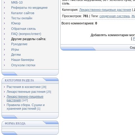
МКБ-10
соль.
Рефераты по медицине
Категория
:
Лекарственно-пищевые растения
|
Каталог сайтов
Просмотров
:
781
|
Теги
:
сердечная система
,
Ж
Тесты онлайн
Всего комментариев
:
0
Юмор
Обратная связь
FAQ (вопрос/ответ)
Добавлять комментарии могу
[
Р
Другие разделы сайта:
Рукоделие
Cop
Игры
Детям
Наши баннеры
Опухоли глотки
КАТЕГОРИИ РАЗДЕЛА
Растения в косметике
[26]
Лекарственные растения
[25]
Лекарственно-пищевые
растения
[147]
Правила сбора. Сушки и
хранения растений
[1]
ФОРМА ВХОДА