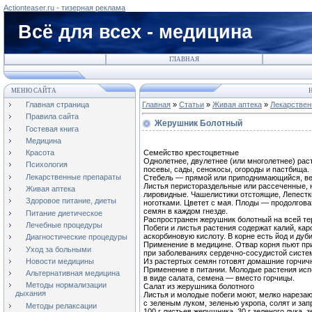
Actionteaser.ru - тизерная реклама
Всё для всех - медицина
ГЛАВНАЯ
МЕНЮ САЙТА
Н
Главная страница
Главная
»
Статьи
»
Живая аптека
»
Лекарствен
Правила сайта
Жерушник Болотный
Гостевая книга
Медицина
Семейство крестоцветные
Красота
Однолетнее, двулетнее (или многолетнее) ра
Психология
посевы, сады, сенокосы, огороды и пастбища
Лекарственные препараты
Стебель — прямой или приподнимающийся, ве
Листья перистораздельные или рассеченные,
Живая аптека
лировидные. Чашелистики отстоящие, Лепест
Здоровое питание, диеты
ноготками. Цветет с мая. Плоды — продолгов
семян в каждом гнезде.
Питание диетическое
Распространен жерушник болотный на всей те
Лечебные процедуры
Побеги и листья растения содержат калий, ка
аскорбиновую кислоту. В корне есть йод и ду
Диагностические процедуры
Применение в медицине. Отвар корня пьют при
Уход за больными
при заболеваниях сердечно-сосудистой сист
Новости медицины
Из растертых семян готовят домашние горчич
Применение в питании. Молодые растения ис
Альтернативная медицина
в виде салата, семена — вместо горчицы.
Методы нормализации
Салат из жерушника болотного
дыхания
Листья и молодые побеги моют, мелко нарез
с зеленым луком, зеленью укропа, солят и за
Методы релаксации
100 г листьев жерушника, 30 г зеленого лука, 