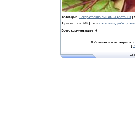
Категория
:
Лекарственно-пищевые растения
|
Просмотров
:
515
|
Теги
:
сахарный диабет
,
сала
Всего комментариев
:
0
Добавлять комментарии могу
[
Р
Cop