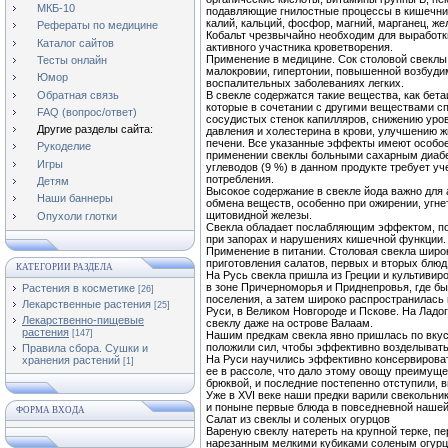
МКБ-10
подавляющие гнилостные процессы в кишечник
калий, кальций, фосфор, магний, марганец, жел
Рефераты по медицине
Кобальт чрезвычайно необходим для выработ
Каталог сайтов
активного участника кроветворения.
Применение в медицине. Сок столовой свеклы
Тесты онлайн
малокровии, гипертонии, повышенной возбуд
Юмор
воспалительных заболеваниях легких.
Обратная связь
В свекле содержатся такие вещества, как бет
которые в сочетании с другими веществами 
FAQ (вопрос/ответ)
сосудистых стенок капилляров, снижению уро
Другие разделы сайта:
давления и холестерина в крови, улучшению 
печени. Все указанные эффекты имеют особо
Рукоделие
применении свеклы больными сахарным диабе
Игры
углеводов (9 %) в данном продукте требует уч
потребления.
Детям
Высокое содержание в свекле йода важно для
Наши баннеры
обмена веществ, особенно при ожирении, угн
щитовидной железы.
Опухоли глотки
Свекла обладает послабляющим эффектом, п
при запорах и нарушениях кишечной функции
Применение в питании. Столовая свекла широ
приготовления салатов, первых и вторых блюд
КАТЕГОРИИ РАЗДЕЛА
На Русь свекла пришла из Греции и культиви
в зоне Причерноморья и Приднепровья, где б
Растения в косметике
[26]
поселения, а затем широко распространилась
Лекарственные растения
[25]
Руси, в Великом Новгороде и Пскове. На Лад
Лекарственно-пищевые
свеклу даже на острове Валаам.
растения
[147]
Нашим предкам свекла явно пришлась по вкус
положили сил, чтобы эффективно возделывать
Правила сбора. Сушки и
На Руси научились эффективно консервирова
хранения растений
[1]
ее в рассоле, что дало этому овощу преимуще
брюквой, и последние постепенно отступили, 
Уже в XVI веке наши предки варили свекольн
и поныне первые блюда в повседневной нашей
ФОРМА ВХОДА
Салат из свеклы и соленых огурцов
Вареную свеклу натереть на крупной терке, 
нарезанным мелкими кубиками соленым огурцо