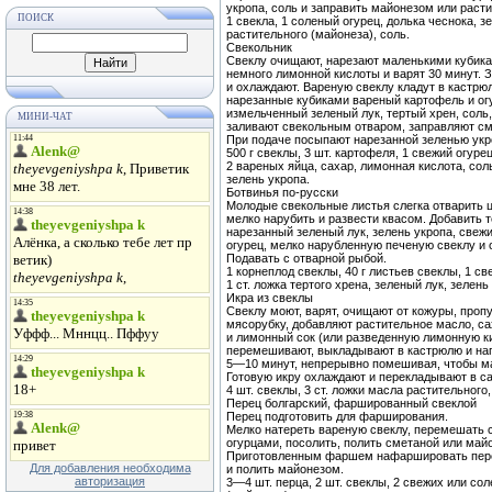
укропа, соль и заправить майонезом или рас
ПОИСК
1 свекла, 1 соленый огурец, долька чеснока, з
растительного (майонеза), соль.
Свекольник
Свеклу очищают, нарезают маленькими кубик
немного лимонной кислоты и варят 30 минут.
и охлаждают. Вареную свеклу кладут в кастр
нарезанные кубиками вареный картофель и ог
измельченный зеленый лук, тертый хрен, соль,
МИНИ-ЧАТ
заливают свекольным отваром, заправляют с
При подаче посыпают нарезанной зеленью укр
500 г свеклы, 3 шт. картофеля, 1 свежий огурец,
2 вареных яйца, сахар, лимонная кислота, соль
зелень укропа.
Ботвинья по-русски
Молодые свекольные листья слегка отварить 
мелко нарубить и развести квасом. Добавить 
нарезанный зеленый лук, зелень укропа, све
огурец, мелко нарубленную печеную свеклу и 
Подавать с отварной рыбой.
1 корнеплод свеклы, 40 г листьев свеклы, 1 с
1 ст. ложка тертого хрена, зеленый лук, зелень 
Икра из свеклы
Свеклу моют, варят, очищают от кожуры, про
мясорубку, добавляют растительное масло, с
и лимонный сок (или разведенную лимонную 
перемешивают, выкладывают в кастрюлю и на
5—10 минут, непрерывно помешивая, чтобы м
Готовую икру охлаждают и перекладывают в с
4 шт. свеклы, 3 ст. ложки масла растительного,
Перец болгарский, фаршированный свеклой
Перец подготовить для фарширования.
Мелко натереть вареную свеклу, перемешать
огурцами, посолить, полить сметаной или май
Приготовленным фаршем нафаршировать пере
Для добавления необходима
и полить майонезом.
авторизация
3—4 шт. перца, 2 шт. свеклы, 2 свежих или со