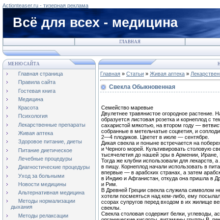
Actionteaser.ru - тизерная реклама
Всё для всех - медицина
ГЛАВНАЯ
МЕНЮ САЙТА
Н
Главная страница
Главная
»
Статьи
»
Живая аптека
»
Лекарствен
Правила сайта
Свекла Обыкновенная
Гостевая книга
Медицина
Семейство маревые
Красота
Двулетнее травянистое огородное растение. Н
Психология
образуется листовая розетка и корнеплод с т
Лекарственные препараты
сахаристой мякотью, на втором году — ветвис
собранные в метельчатые соцветия, и соплод
Живая аптека
2—4 плодиков. Цветет в июле — сентябре.
Здоровое питание, диеты
Дикая свекла и поныне встречается на побер
и Черного морей. Культивировать столовую св
Питание диетическое
тысячелетия до нашей эры в Армении, Иране,
Лечебные процедуры
Тогда же клубни использовали для лекарств, 
в пищу. Корнеплод начали использовать в пит
Диагностические процедуры
впервые — в арабских странах, а затем арабс
Уход за больными
в Индию и Афганистан, откуда она пришла в 
Новости медицины
и Рим.
В Древней Греции свекла служила символом н
Альтернативная медицина
хотели посмеяться над кем-либо, ему посылал
Методы нормализации
ссорах супругов перед входом в их жилище в
дыхания
свеклы.
Свекла столовая содержит белки, углеводы, 
Методы релаксации
органические кислоты, витамины группы В, п