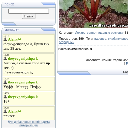
ПОИСК
МИНИ-ЧАТ
Категория
:
Лекарственно-пищевые растения
|
Просмотров
:
590
|
Теги
:
варенье
,
слабительно
огородный
Всего комментариев
:
0
Добавлять комментарии могу
[
Р
Cop
Для добавления необходима
авторизация