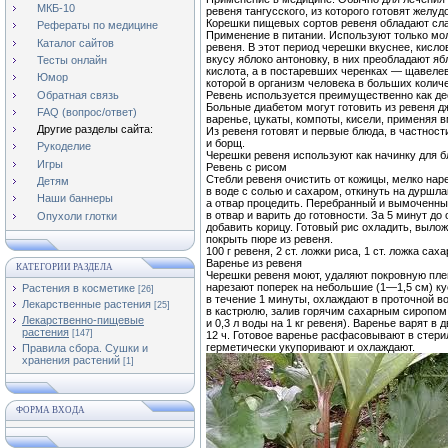
МКБ-10
ревеня тангусского, из которого готовят желу
Корешки пищевых сортов ревеня обладают сл
Рефераты по медицине
Применение в питании. Используют только м
Каталог сайтов
ревеня. В этот период черешки вкуснее, кисл
вкусу яблоко антоновку, в них преобладают я
Тесты онлайн
кислота, а в постаревших черенках — щавеле
Юмор
которой в организм человека в больших колич
Обратная связь
Ревень используется преимущественно как д
Больные диабетом могут готовить из ревеня д
FAQ (вопрос/ответ)
варенье, цукаты, компоты, кисели, применяя в
Другие разделы сайта:
Из ревеня готовят и первые блюда, в частнос
и борщ.
Рукоделие
Черешки ревеня используют как начинку для б
Игры
Ревень с рисом
Стебли ревеня очистить от кожицы, мелко нар
Детям
в воде с солью и сахаром, откинуть на дуршла
Наши баннеры
а отвар процедить. Перебранный и вымоченны
в отвар и варить до готовности. За 5 минут до
Опухоли глотки
добавить корицу. Готовый рис охладить, вылож
покрыть пюре из ревеня.
100 г ревеня, 2 ст. ложки риса, 1 ст. ложка сах
Варенье из ревеня
КАТЕГОРИИ РАЗДЕЛА
Черешки ревеня моют, удаляют покровную пле
нарезают поперек на небольшие (1—1,5 см) к
Растения в косметике
[26]
в течение 1 минуты, охлаждают в проточной 
Лекарственные растения
[25]
в кастрюлю, залив горячим сахарным сиропом 
Лекарственно-пищевые
и 0,3 л воды на 1 кг ревеня). Варенье варят в
растения
[147]
12 ч. Готовое варенье расфасовывают в стер
герметически укупоривают и охлаждают.
Правила сбора. Сушки и
хранения растений
[1]
ФОРМА ВХОДА