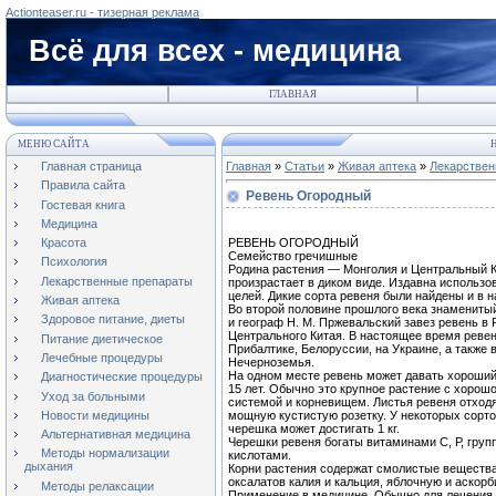
Actionteaser.ru - тизерная реклама
Всё для всех - медицина
ГЛАВНАЯ
МЕНЮ САЙТА
Н
Главная страница
Главная
»
Статьи
»
Живая аптека
»
Лекарствен
Правила сайта
Ревень Огородный
Гостевая книга
Медицина
РЕВЕНЬ ОГОРОДНЫЙ
Красота
Семейство гречишные
Психология
Родина растения — Монголия и Центральный К
Лекарственные препараты
произрастает в диком виде. Издавна использ
целей. Дикие сорта ревеня были найдены и в
Живая аптека
Во второй половине прошлого века знамениты
Здоровое питание, диеты
и географ Н. М. Пржевальский завез ревень в
Центрального Китая. В настоящее время реве
Питание диетическое
Прибалтике, Белоруссии, на Украине, а также
Лечебные процедуры
Нечерноземья.
На одном месте ревень может давать хороший
Диагностические процедуры
15 лет. Обычно это крупное растение с хоро
Уход за больными
системой и корневищем. Листья ревеня отходя
Новости медицины
мощную кустистую розетку. У некоторых сорто
черешка может достигать 1 кг.
Альтернативная медицина
Черешки ревеня богаты витаминами С, Р, груп
Методы нормализации
кислотами.
дыхания
Корни растения содержат смолистые веществ
оксалатов калия и кальция, яблочную и аскор
Методы релаксации
Применение в медицине. Обычно для лечения