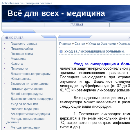
Actionteaser.ru - тизерная реклама
Всё для всех - медицина
ГЛАВНАЯ
МЕНЮ САЙТА
Н
Главная страница
Главная
»
Статьи
»
Уход за больными
»
Уход з
Правила сайта
Уход за лихорадящими больными.
Гостевая книга
Медицина
У
ход за лихорадящими бол
Красота
является защитно-приспособительной р
Психология
причины возникновения различаю
Лекарственные препараты
Последняя наблюдается при отравле
Живая аптека
опухолях и др. Выделяют следующ
Здоровое питание, диеты
лихорадки: субфебрильную (от 37 до 38
Питание диетическое
41 °C) и чрезмерную лихорадку (свыше 
Лечебные процедуры
Лихорадочные реакции могут 
Диагностические процедуры
температура может колебаться в раз
Уход за больными
следующие виды лихорадки.
Новости медицины
1.
Постоянная лихорадка: тем
Альтернативная медицина
держится в течение нескольких дней
Методы нормализации
°C; встречается при острых инфекци
дыхания
тифе и др.).
Методы релаксации