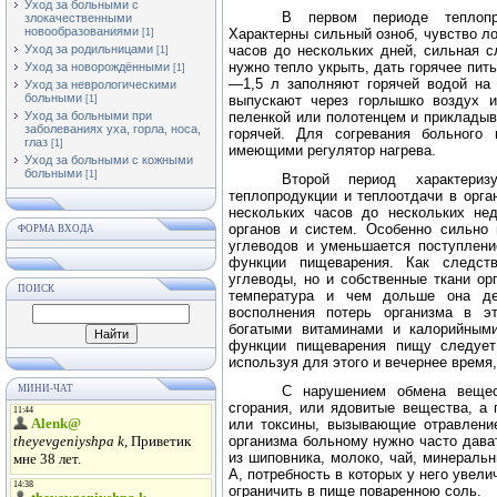
Уход за больными с
В первом периоде теплопр
злокачественными
новообразованиями
Характерны сильный озноб, чувство л
[1]
Уход за родильницами
часов до нескольких дней, сильная с
[1]
нужно тепло укрыть, дать горячее пит
Уход за новорождёнными
[1]
—1,5 л заполняют горячей водой на 
Уход за неврологическими
больными
выпускают через горлышко воздух и
[1]
Уход за больными при
пеленкой или полотенцем и приклады
заболеваниях уха, горла, носа,
горячей. Для согревания больного 
глаз
[1]
имеющими регулятор нагрева.
Уход за больными с кожными
больными
[1]
Второй период характериз
теплопродукции и теплоотдачи в орга
нескольких часов до нескольких не
органов и систем. Особенно сильно 
ФОРМА ВХОДА
углеводов и уменьшается поступлени
функции пищеварения. Как следст
углеводы, но и собственные ткани о
ПОИСК
температура и чем дольше она де
восполнения потерь организма в э
богатыми витаминами и калорийными
функции пищеварения пищу следует
используя для этого и вечернее время,
МИНИ-ЧАТ
С нарушением обмена вещес
сгорания, или ядовитые вещества, а
или токсины, вызывающие отравление
организма больному нужно часто дава
из шиповника, молоко, чай, минерал
A
, потребность в которых у него увел
ограничить в пище поваренною соль.