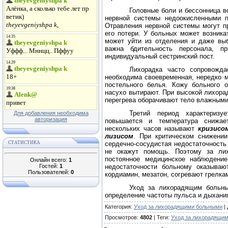
Головные боли и бессонница в
нервной системы недоокисленными 
Отравления нервной системы могут п
его потери. У больных может возника
может уйти из отделения и даже выб
важна бдительность персонала, п
индивидуальный сестринский пост.
Лихорадка часто сопровожда
необходима своевременная, нередко м
постельного белья. Кожу больного 
насухо вытирают. При высокой лихорад
перегрева оборачивают тело влажным
Третий период характеризу
Для добавления необходима
авторизация
повышается и температура снижае
нескольких часов называют
кризисо
лизисом
.
При критическом снижении
СТАТИСТИКА
сердечно-сосудистая недостаточность
не окажут помощь. Поэтому за ли
постоянное медицинское наблюдение
Онлайн всего:
1
Гостей:
1
недостаточности больному оказыва
Пользователей:
0
кордиамин, мезатон, согревают грелкам
Уход за лихорадящим больны
определение частоты пульса и дыхания
Категория
:
Уход за лихорадящими больными
|
Просмотров
:
4802
|
Теги
:
Уход за лихорадящи