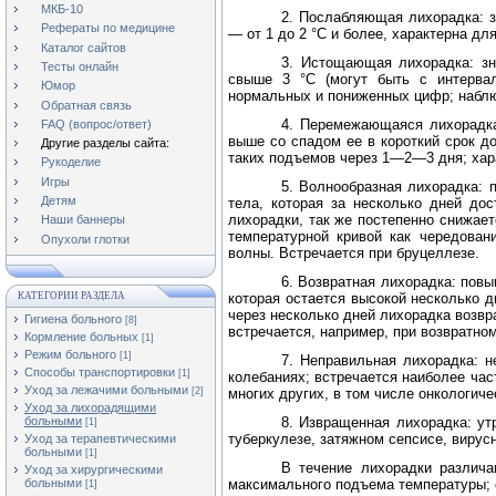
МКБ-10
2. Послабляющая лихорадка: 
Рефераты по медицине
— от 1 до 2 °C и более, характерна дл
Каталог сайтов
3. Истощающая лихорадка: зн
Тесты онлайн
свыше 3 °C (могут быть с интерва
Юмор
нормальных и пониженных цифр; наблю
Обратная связь
4. Перемежающаяся лихорадка
FAQ (вопрос/ответ)
выше со спадом ее в короткий срок д
Другие разделы сайта:
таких подъемов через 1—2—3 дня; хар
Рукоделие
Игры
5. Волнообразная лихорадка: 
Детям
тела, которая за несколько дней дос
лихорадки, так же постепенно снижает
Наши баннеры
температурной кривой как чередован
Опухоли глотки
волны. Встречается при бруцеллезе.
6. Возвратная лихорадка: пов
КАТЕГОРИИ РАЗДЕЛА
которая остается высокой несколько д
через несколько дней лихорадка возв
Гигиена больного
[8]
встречается, например, при возвратно
Кормление больных
[1]
Режим больного
[1]
7. Неправильная лихорадка: 
Способы транспортировки
[1]
колебаниях; встречается наиболее част
Уход за лежачими больными
[2]
многих других, в том числе онкологиче
Уход за лихорадящими
больными
8. Извращенная лихорадка: ут
[1]
туберкулезе, затяжном сепсисе, вирус
Уход за терапевтическими
больными
[1]
В течение лихорадки различа
Уход за хирургическими
больными
максимального подъема температуры; 
[1]