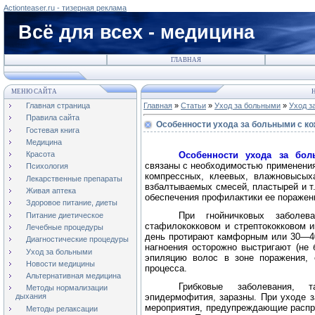
Actionteaser.ru - тизерная реклама
Всё для всех - медицина
ГЛАВНАЯ
МЕНЮ САЙТА
Н
Главная страница
Главная
»
Статьи
»
Уход за больными
»
Уход з
Правила сайта
Особенности ухода за больными с к
Гостевая книга
Медицина
Особенности ухода за бо
Красота
связаны с необходимостью применения
Психология
компрессных, клеевых, влажновысыха
Лекарственные препараты
взбалтываемых смесей, пластырей и т.
Живая аптека
обеспечения профилактики ее поражен
Здоровое питание, диеты
При гнойничковых заболева
Питание диетическое
стафилококковом и стрептококковом и
Лечебные процедуры
день протирают камфорным или 30—40
Диагностические процедуры
нагноения осторожно выстригают (не 
Уход за больными
эпиляцию волос в зоне поражения, 
Новости медицины
процесса.
Альтернативная медицина
Грибковые заболевания, 
Методы нормализации
эпидермофития, заразны. При уходе 
дыхания
мероприятия, предупреждающие распро
Методы релаксации