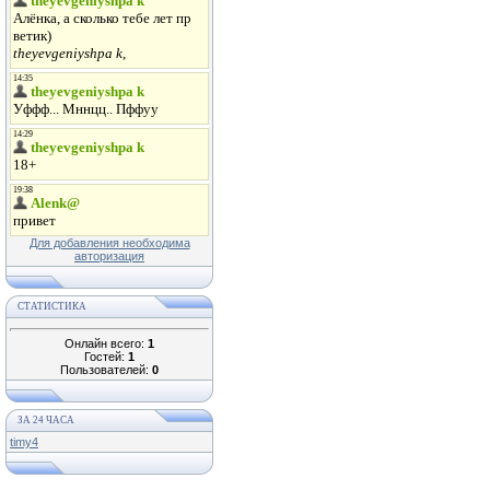
Для добавления необходима
авторизация
СТАТИСТИКА
Онлайн всего:
1
Гостей:
1
Пользователей:
0
ЗА 24 ЧАСА
timy4