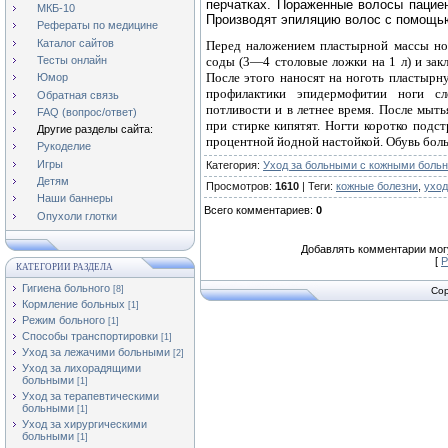
перчатках. Пораженные волосы пацие
МКБ-10
Производят эпиляцию волос с помощью
Рефераты по медицине
Каталог сайтов
Перед наложением пластырной массы ног
Тесты онлайн
соды (3—4 столовые ложки на 1 л) и зак
После этого наносят на ноготь пластыр
Юмор
профилактики эпидермофитии ноги с
Обратная связь
потливости и в летнее время. После мыт
FAQ (вопрос/ответ)
при стирке кипятят. Ногти коротко под
Другие разделы сайта:
процентной йодной настойкой. Обувь бо
Рукоделие
Игры
Категория
:
Уход за больными с кожными боль
Детям
Просмотров
:
1610
|
Теги
:
кожные болезни
,
уход
Наши баннеры
Всего комментариев
:
0
Опухоли глотки
Добавлять комментарии могу
[
Р
КАТЕГОРИИ РАЗДЕЛА
Гигиена больного
[8]
Cop
Кормление больных
[1]
Режим больного
[1]
Способы транспортировки
[1]
Уход за лежачими больными
[2]
Уход за лихорадящими
больными
[1]
Уход за терапевтическими
больными
[1]
Уход за хирургическими
больными
[1]