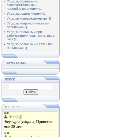
Уход за больными с
злокачественными
новообразованиями
[1]
Уход за родильницами
[1]
Уход за новорождёнными
[1]
Уход за неврологическими
больными
[1]
Уход за больными при
заболеваниях уха, горла, носа,
глаз
[1]
Уход за больными с кожными
больными
[1]
ФОРМА ВХОДА
ПОИСК
МИНИ-ЧАТ