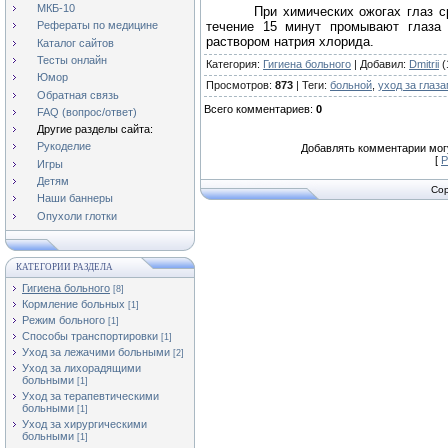
МКБ-10
При химических ожогах глаз с
течение 15 минут промывают глаза
Рефераты по медицине
раствором натрия хлорида.
Каталог сайтов
Тесты онлайн
Категория
:
Гигиена больного
|
Добавил
:
Dmitrii
(
Юмор
Просмотров
:
873
|
Теги
:
больной
,
уход за глаз
Обратная связь
Всего комментариев
:
0
FAQ (вопрос/ответ)
Другие разделы сайта:
Рукоделие
Добавлять комментарии могу
[
Р
Игры
Детям
Cop
Наши баннеры
Опухоли глотки
КАТЕГОРИИ РАЗДЕЛА
Гигиена больного
[8]
Кормление больных
[1]
Режим больного
[1]
Способы транспортировки
[1]
Уход за лежачими больными
[2]
Уход за лихорадящими
больными
[1]
Уход за терапевтическими
больными
[1]
Уход за хирургическими
больными
[1]