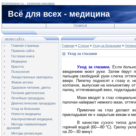
Actionteaser.ru - тизерная реклама
Всё для всех - медицина
ГЛАВНАЯ
МЕНЮ САЙТА
Н
Главная страница
Главная
»
Статьи
»
Уход за больными
»
Гигиен
Правила сайта
Уход за глазами
Гостевая книга
Медицина
Уход за глазами
.
Если больно
Красота
введением моют руки. Затем берут п
Психология
пальцем свободной руки слегка оттяг
Лекарственные препараты
вверх. Пипетку подносят к глазу и, 
Живая аптека
колпачок, выпуская на конъюнктиву от
Здоровое питание, диеты
палец, оттягивающий веко, подкладыва
Питание диетическое
Мази вводят в глаз специально
Лечебные процедуры
палочки набирают немного мази, оттяг
Диагностические процедуры
Уход за больными
Примочки на глаз делают ва
Новости медицины
прикладывая ее к закрытым векам и м
Альтернативная медицина
В качестве сухого тепла для
Методы нормализации
горячей водой (60—80 °C). Грелку укл
дыхания
на 20—30 минут.
Методы релаксации