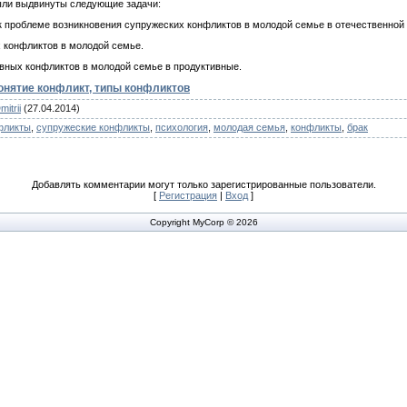
ыли выдвинуты следующие задачи:
к проблеме возникновения супружеских конфликтов в молодой семье в отечественной
 конфликтов в молодой семье.
ивных конфликтов в молодой семье в продуктивные.
нятие конфликт, типы конфликтов
mitrii
(27.04.2014)
фликты
,
супружеские конфликты
,
психология
,
молодая семья
,
конфликты
,
брак
Добавлять комментарии могут только зарегистрированные пользователи.
[
Регистрация
|
Вход
]
Copyright MyCorp © 2026