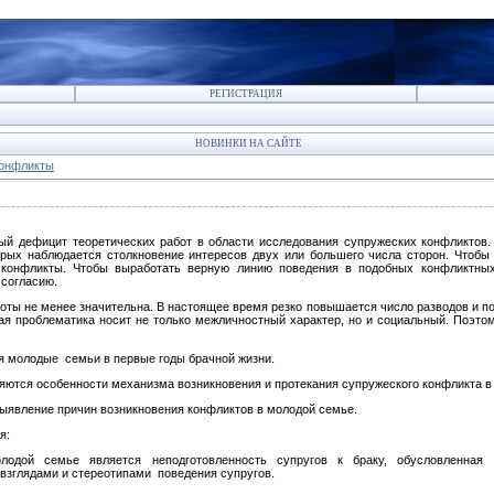
РЕГИСТРАЦИЯ
НОВИНКИ НА САЙТЕ
Конфликты
й дефицит теоретических работ в области исследования супружеских конфликтов.
орых наблюдается столкновение интересов двух или большего числа сторон. Чтобы
а конфликты. Чтобы выработать верную линию поведения в подобных конфликтных 
 согласию.
боты не менее значительна. В настоящее время резко повышается число разводов и пов
ая проблематика носит не только межличностный характер, но и социальный. Поэто
я молодые семьи в первые годы брачной жизни.
яются особенности механизма возникновения и протекания супружеского конфликта 
выявление причин возникновения конфликтов в молодой семье.
я:
лодой семье является неподготовленность супругов к браку, обусловленная н
 взглядами и стереотипами поведения супругов.