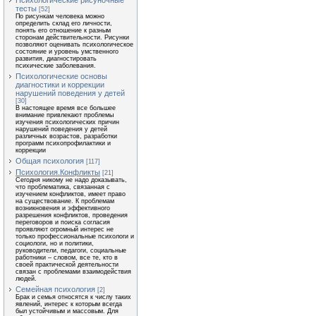
Психологические рисуночные
тесты
[52]
По рисункам человека можно
определить склад его личности,
понять его отношение к разным
сторонам действительности. Рисунки
позволяют оценивать психологическое
состояние и уровень умственного
развития, диагностировать
психические заболевания.
Психологические основы
диагностики и коррекции
нарушений поведения у детей
[30]
В настоящее время все большее
внимание привлекают проблемы
изучения психологических причин
нарушений поведения у детей
различных возрастов, разработки
программ психопрофилактики и
коррекции
Общая психология
[117]
Психология.Конфликты
[21]
Сегодня никому не надо доказывать,
что проблематика, связанная с
изучением конфликтов, имеет право
на существование. К проблемам
возникновения и эффективного
разрешения конфликтов, проведения
переговоров и поиска согласия
проявляют огромный интерес не
только профессиональные психологи и
социологи, но и политики,
руководители, педагоги, социальные
работники – словом, все те, кто в
своей практической деятельности
связан с проблемами взаимодействия
людей.
Семейная психология
[2]
Брак и семья относятся к числу таких
явлений, интерес к которым всегда
был устойчивым и массовым. Для