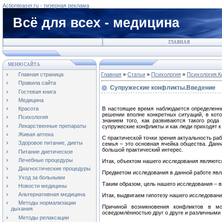
Actionteaser.ru - тизерная реклама
Всё для всех - медицина
ГЛАВНАЯ
МЕНЮ САЙТА
Главная страница
Главная
»
Статьи
»
Психология
»
Психология.
Правила сайта
Супружеские конфликты.Введение
Гостевая книга
Медицина
В настоящее время наблюдается определенны
Красота
решении вполне конкретных ситуаций, в кот
Психология
знанием того, как развиваются такого род
Лекарственные препараты
супружеские конфликты и как люди приходят к
Живая аптека
С практической точки зрения актуальность ра
Здоровое питание, диеты
семья – это основная ячейка общества. Данн
большой практический интерес.
Питание диетическое
Лечебные процедуры
Итак, объектом нашего исследования являютс
Диагностические процедуры
Предметом исследования в данной работе явл
Уход за больными
Таким образом, цель нашего исследования – 
Новости медицины
Альтернативная медицина
Итак, выдвигаем гипотезу нашего исследовани
Методы нормализации
Причиной возникновения конфликтов в мо
дыхания
осведомлённостью друг о друге и различными
Методы релаксации