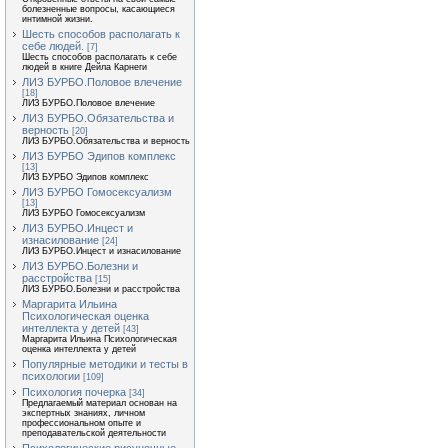
болезненные вопросы, касающиеся
интимной жизни.
Шесть способов располагать к
себе людей.
[7]
Шесть способов располагать к себе
людей в книге Дейла Карнеги
ЛИЗ БУРБО.Половое влечение
[18]
ЛИЗ БУРБО.Половое влечение
ЛИЗ БУРБО.Обязательства и
верность
[20]
ЛИЗ БУРБО.Обязательства и верность
ЛИЗ БУРБО Эдипов комплекс
[13]
ЛИЗ БУРБО Эдипов комплекс
ЛИЗ БУРБО Гомосексуализм
[13]
ЛИЗ БУРБО Гомосексуализм
ЛИЗ БУРБО.Инцест и
изнасилование
[24]
ЛИЗ БУРБО.Инцест и изнасилование
ЛИЗ БУРБО.Болезни и
расстройства
[15]
ЛИЗ БУРБО.Болезни и расстройства
Маргарита Ильина
Психологическая оценка
интеллекта у детей
[43]
Маргарита Ильина Психологическая
оценка интеллекта у детей
Популярные методики и тесты в
психологии
[109]
Психология почерка
[34]
Предлагаемый материал основан на
экспертных знаниях, личном
профессиональном опыте и
преподавательской деятельности