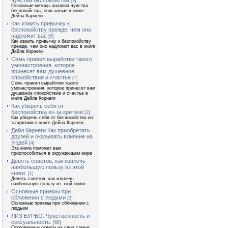
чувства беспокойства
[3]
Основные методы анализа чувства
беспокойства, описанные в книге
Дейла Карнеги
Как изжить привычку к
беспокойству прежде, чем оно
надломит вас
[6]
Как изжить привычку к беспокойству
прежде, чем оно надломит вас в книге
Дейла Корнеги
Семь правил выработки такого
умонастроения, которое
принесет вам душевное
спокойствие и счастье
[7]
Семь правил выработки такого
умонастроения, которое принесет вам
душевное спокойствие и счастье в
книге Дейла Корнеги
Как уберечь себя от
беспокойства из-за критики
[2]
Как уберечь себя от беспокойства из-
за критики в книге Дейла Карнеги
Дейл Карнеги Как приобретать
друзей и оказывать влияние на
людей
[4]
Эта книга поможет вам
приспособиться в окружающем мире
Девять советов, как извлечь
наибольшую пользу из этой
книги.
[1]
Девять советов, как извлечь
наибольшую пользу из этой книги.
Основные приемы при
сближении с людьми
[3]
Основные приемы при сближении с
людьми
ЛИЗ БУРБО. Чувственность и
сексуальность.
[66]
Откровенные ответы на свои самые