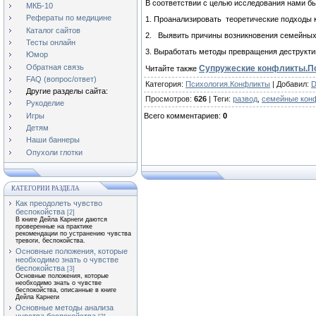
В соответствии с целью исследования нами б
МКБ-10
Рефераты по медицине
1. Проанализировать теоретические подходы 
Каталог сайтов
2. Выявить причины возникновения семейных
Тесты онлайн
3. Выработать методы превращения деструкт
Юмор
Обратная связь
Супружеские конфликты.По
Читайте также
FAQ (вопрос/ответ)
Категория
:
Психология.Конфликты
|
Добавил
:
D
Другие разделы сайта:
Просмотров
:
626
|
Теги
:
развод
,
семейные кон
Рукоделие
Игры
Всего комментариев
:
0
Детям
Наши баннеры
Опухоли глотки
КАТЕГОРИИ РАЗДЕЛА
Как преодолеть чувство
беспокойства
[2]
В книге Дейла Карнеги даются
проверенные на практике
рекомендации по устранению чувства
тревоги, беспокойства.
Основные положения, которые
необходимо знать о чувстве
беспокойства
[3]
Основные положения, которые
необходимо знать о чувстве
беспокойства, описанные в книге
Дейла Карнеги
Основные методы анализа