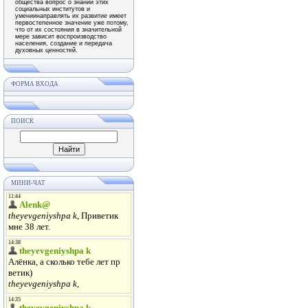
общества вопрос о знании этих
социальных институтов и
умениинаправлять их развитие имеет
первостепенное значение уже потому,
что от их состояния в значительной
мере зависит воспроизводство
населения, создание и передача
духовных ценностей.
ФОРМА ВХОДА
ПОИСК
МИНИ-ЧАТ