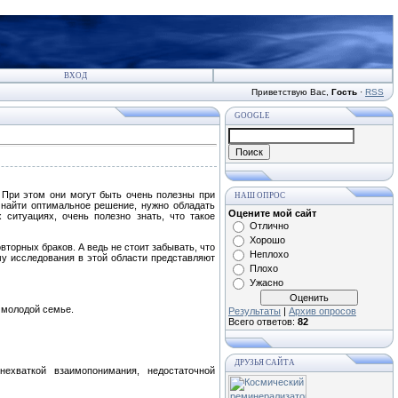
ВХОД
Приветствую Вас
,
Гость
·
RSS
GOOGLE
 При этом они могут быть очень полезны при
НАШ ОПРОС
 найти оптимальное решение, нужно обладать
Оцените мой сайт
ситуациях, очень полезно знать, что такое
Отлично
Хорошо
торных браков. А ведь не стоит забывать, что
Неплохо
му исследования в этой области представляют
Плохо
Ужасно
в молодой семье.
Результаты
|
Архив опросов
Всего ответов:
82
ДРУЗЬЯ САЙТА
ехваткой взаимопонимания, недостаточной