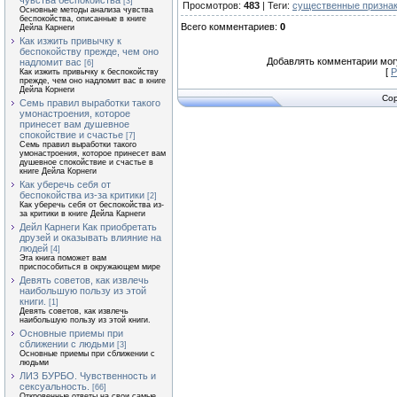
чувства беспокойства
[3]
Просмотров
:
483
|
Теги
:
существенные призна
Основные методы анализа чувства
беспокойства, описанные в книге
Всего комментариев
:
0
Дейла Карнеги
Как изжить привычку к
беспокойству прежде, чем оно
Добавлять комментарии могу
надломит вас
[6]
[
Р
Как изжить привычку к беспокойству
прежде, чем оно надломит вас в книге
Дейла Корнеги
Cop
Семь правил выработки такого
умонастроения, которое
принесет вам душевное
спокойствие и счастье
[7]
Семь правил выработки такого
умонастроения, которое принесет вам
душевное спокойствие и счастье в
книге Дейла Корнеги
Как уберечь себя от
беспокойства из-за критики
[2]
Как уберечь себя от беспокойства из-
за критики в книге Дейла Карнеги
Дейл Карнеги Как приобретать
друзей и оказывать влияние на
людей
[4]
Эта книга поможет вам
приспособиться в окружающем мире
Девять советов, как извлечь
наибольшую пользу из этой
книги.
[1]
Девять советов, как извлечь
наибольшую пользу из этой книги.
Основные приемы при
сближении с людьми
[3]
Основные приемы при сближении с
людьми
ЛИЗ БУРБО. Чувственность и
сексуальность.
[66]
Откровенные ответы на свои самые