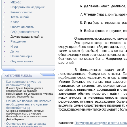
МКБ-10
6.
Деление
(класс, делимое,
Рефераты по медицине
Каталог сайтов
7.
Чтение
(глаза, книга, карт
Тесты онлайн
Юмор
8.
Игра
(карты, игроки, штра
Обратная связь
9.
Война
(самолет, пушки, с
FAQ (вопрос/ответ)
Другие разделы сайта:
Опыты можно проводить с испытуем
Рукоделие
Экспериментатор совместно 
Игры
следующие объяснения: «Видите здесь
ряд 
таким словом (в скобках) ‑ пять слов на 
Детям
обозначающих неотъемлемые признаки вот э
Наши баннеры
без чего он не может быть. Н
апример,
с
Опухоли глотки
растений.
В большинстве задач этой 
легкомысленные, бездумные ответы. Та
КАТЕГОРИИ РАЗДЕЛА
подбирают слово «карты», хотя карты во
Многие больные не только при самостоя
Как преодолеть чувство
беспокойства
поправках со стороны
экспериментатора
[2]
В книге Дейла Карнеги даются
случайн
ых, привычных ассоциаций и отве
проверенные на практике
замечание обычно помогают найти пр
рекомендации по устранению чувства
тревоги, беспокойства.
некритичность и ненаправленность мы
Основные положения, которые
резонерские, путаные рассуждения боль
н
необходимо знать о чувстве
выделить самые
существенные признаки (т. 
беспокойства
[3]
тогда, когда экспериментатор обсуждает с бо
Основные положения, которые
необходимо знать о чувстве
беспокойства, описанные в книге
Дейла Карнеги
Категория
:
Популярные методики и тесты в пс
Основные методы анализа