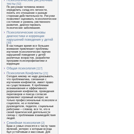
Психологические рисуночные
тесты
[52]
По рисункам человека можно
определить склад его личности,
понять его отношение к разным
сторонам действительности. Рисунки
позволяют оценивать психологическое
состояние и уровень умственного
развития, диагностировать
психические заболевания.
Психологические основы
диагностики и коррекции
нарушений поведения у детей
[30]
В настоящее время все большее
внимание привлекают проблемы
изучения психологических причин
нарушений поведения у детей
различных возрастов, разработки
программ психопрофилактики и
коррекции
Общая психология
[117]
Психология.Конфликты
[21]
Сегодня никому не надо доказывать,
что проблематика, связанная с
изучением конфликтов, имеет право
на существование. К проблемам
возникновения и эффективного
разрешения конфликтов, проведения
переговоров и поиска согласия
проявляют огромный интерес не
только профессиональные психологи и
социологи, но и политики,
руководители, педагоги, социальные
работники – словом, все те, кто в
своей практической деятельности
связан с проблемами взаимодействия
людей.
Семейная психология
[2]
Брак и семья относятся к числу таких
явлений, интерес к которым всегда
был устойчивым и массовым. Для