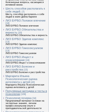
болезненные вопросы, касающиеся
интимной жизни.
Шесть способов располагать к
себе людей.
[7]
Шесть способов располагать к себе
людей в книге Дейла Карнеги
ЛИЗ БУРБО.Половое влечение
[18]
ЛИЗ БУРБО.Половое влечение
ЛИЗ БУРБО.Обязательства и
верность
[20]
ЛИЗ БУРБО.Обязательства и верность
ЛИЗ БУРБО Эдипов комплекс
[13]
ЛИЗ БУРБО Эдипов комплекс
ЛИЗ БУРБО Гомосексуализм
[13]
ЛИЗ БУРБО Гомосексуализм
ЛИЗ БУРБО.Инцест и
изнасилование
[24]
ЛИЗ БУРБО.Инцест и изнасилование
ЛИЗ БУРБО.Болезни и
расстройства
[15]
ЛИЗ БУРБО.Болезни и расстройства
Маргарита Ильина
Психологическая оценка
интеллекта у детей
[43]
Маргарита Ильина Психологическая
оценка интеллекта у детей
Популярные методики и тесты в
психологии
[109]
Психология почерка
[34]
Предлагаемый материал основан на
экспертных знаниях, личном
профессиональном опыте и
преподавательской деятельности