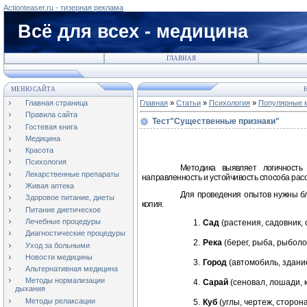
Actionteaser.ru - тизерная реклама
Всё для всех - медицина
ГЛАВНАЯ
МЕНЮ САЙТА
Н
Главная страница
Главная
»
Статьи
»
Психология
»
Популярные м
Правила сайта
Тест"Существенные признаки"
Гостевая книга
Медицина
Красота
Психология
Методика выявляет логичность
Лекарственные препараты
направленность и устойчивость способа рас
Живая аптека
Для проведения опытов нужны б
Здоровое питание, диеты
копия.
Питание диетическое
Лечебные процедуры
1.
Сад
(растения, садовник, 
Диагностические процедуры
2.
Река
(берег, рыба, рыболов
Уход за больными
Новости медицины
3.
Город
(автомобиль, здание
Альтернативная медицина
Методы нормализации
4.
Сарай
(сеновал, лошади, к
дыхания
Методы релаксации
5.
Куб
(углы, чертеж, сторона