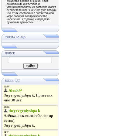
общества вопрос о знании этих
социальных институтов и
умениинаправлять их развитие имеет
первостепенное значение уже потому,
что от их состояния в значительной
мере зависит воспроизводство
населения, создание и передача
духовных ценностей.
ФОРМА ВХОДА
ПОИСК
МИНИ-ЧАТ