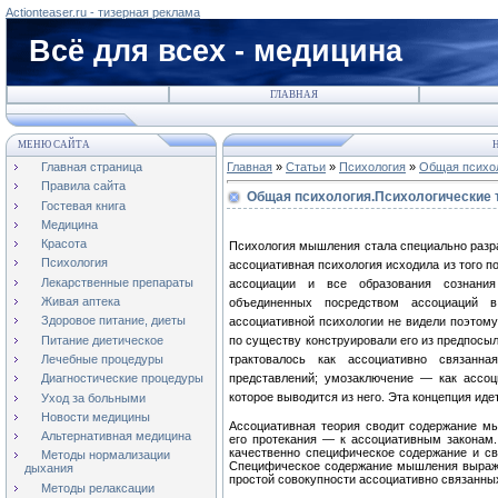
Actionteaser.ru - тизерная реклама
Всё для всех - медицина
ГЛАВНАЯ
МЕНЮ САЙТА
Н
Главная страница
Главная
»
Статьи
»
Психология
»
Общая психо
Правила сайта
Общая психология.Психологические
Гостевая книга
Медицина
Красота
Психология мышления стала специально разра
Психология
ассоциативная психология исходила из того п
Лекарственные препараты
ассоциации и все образования сознания
Живая аптека
объединенных посредством ассоциаций 
Здоровое питание, диеты
ассоциативной психологии не видели поэтом
Питание диетическое
по существу конструировали его из предпосыл
Лечебные процедуры
трактовалось как ассоциативно связанн
представлений; умозаключение — как ассоц
Диагностические процедуры
которое выводится из него. Эта концепция иде
Уход за больными
Новости медицины
Ассоциативная теория сводит содержание м
Альтернативная медицина
его протекания — к ассоциативным законам
качественно специфическое содержание и св
Методы нормализации
Специфическое содержание мышления выражае
дыхания
простой совокупности ассоциативно связанны
Методы релаксации