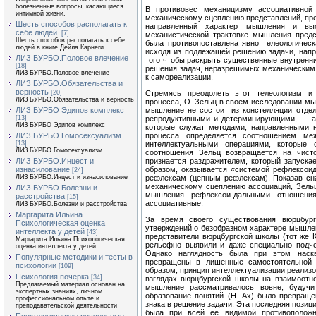
болезненные вопросы, касающиеся
В противовес механицизму ассоциативно
интимной жизни.
механическому сцеплению представлений, пр
Шесть способов располагать к
направленный характер мышления и вы
себе людей.
[7]
механистической трактовке мышления предс
Шесть способов располагать к себе
была противопоставлена явно телеологическ
людей в книге Дейла Карнеги
исходя из подлежащей решению задачи, нап
ЛИЗ БУРБО.Половое влечение
того чтобы раскрыть существенные внутренн
[18]
решения задач, неразрешимых механическим
ЛИЗ БУРБО.Половое влечение
к самореализации.
ЛИЗ БУРБО.Обязательства и
верность
[20]
Стремясь преодолеть этот телеологизм и
ЛИЗ БУРБО.Обязательства и верность
процесса, О. Зельц в своем исследовании мы
ЛИЗ БУРБО Эдипов комплекс
мышление не состоит из констелляции отде
[13]
репродуктивными и детерминирующими, — а 
ЛИЗ БУРБО Эдипов комплекс
которые служат методами, направленными н
ЛИЗ БУРБО Гомосексуализм
процесса определяется соотношением ме
[13]
интеллектуальными операциями, которые 
ЛИЗ БУРБО Гомосексуализм
соотношения Зельц возвращается на чисто
ЛИЗ БУРБО.Инцест и
признается раздражителем, который запуска
изнасилование
образом, оказывается «системой рефлексои
[24]
ЛИЗ БУРБО.Инцест и изнасилование
рефлексам (цепным рефлексам). Показав сн
механическому сцеплению ассоциаций, Зель
ЛИЗ БУРБО.Болезни и
мышления рефлексои-дальными отношени
расстройства
[15]
ассоциативные.
ЛИЗ БУРБО.Болезни и расстройства
Маргарита Ильина
За время своего существования вюрцбур
Психологическая оценка
утверждений о безобразном характере мышлени
интеллекта у детей
[43]
представители вюрцбургской школы (тот же К
Маргарита Ильина Психологическая
рельефно выявили и даже специально подче
оценка интеллекта у детей
Однако наглядность была при этом наскв
Популярные методики и тесты в
превращены в лишенные самостоятельной 
психологии
[109]
образом, принцип интеллектуализации реализ
Психология почерка
[34]
взглядах вюрцбургской школы на взаимоотн
Предлагаемый материал основан на
мышление рассматривалось вовне, будуч
экспертных знаниях, личном
образование понятий (Н. Ах) было превращ
профессиональном опыте и
знака в решение задачи. Эта последняя пози
преподавательской деятельности
была при всей ее видимой противополож