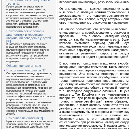
Психологические рисуночные
первоначальной позиции, разрывающей мышле
тесты
[52]
По рисункам человека можно
Оттолкнувшись от критики психологии мы
определить склад его личности,
мышления с позиций гештальтпсихологии: 
понять его отношение к разным
сторонам действительности. Рисунки
доказывавшим, что отношения составляют с
позволяют оценивать психологическое
содержанию тех членов, между которыми они
состояние и уровень умственного
свести отношения к структурности наглядного
развития, диагностировать
психические заболевания.
Основное положение его теории мышления 
Психологические основы
отношениями, а преобразование структуры н
диагностики и коррекции
проблема, — это в своем наглядном соде
нарушений поведения у детей
имеются как бы незаполненные места. Всле
[30]
которое вызывает переход данной неус
В настоящее время все большее
последовательного ряда таких переходов прои
внимание привлекают проблемы
изменение структуры, исходного наглядного
изучения психологических причин
нарушений поведения у детей
оказывается решенной попросту в резул
различных возрастов, разработки
непосредственно видим содержание исходной 
программ психопрофилактики и
коррекции
В противовес психологии мышления вюрцбур
Общая психология
[117]
созерцания, Коффка попытался, таким образо
Психология.Конфликты
мышления к наглядному содержанию, которое
[21]
Сегодня никому не надо доказывать,
психология. Эта попытка игнорирует спец
что проблематика, связанная с
идеалистической теории вюрцбуржцев, согл
изучением конфликтов, имеет право
теория целиком переносит весь процесс 
на существование. К проблемам
существу механистическое поглощение субъект
возникновения и эффективного
характер, поскольку объект, в который пере
разрешения конфликтов, проведения
переговоров и поиска согласия
т. е. наглядное содержание сознания. Не уч
проявляют огромный интерес не
предмету. Так, Коффка считает неправильным
только профессиональные психологи и
воспринять две разные фигуры, не осознав и
социологи, но и политики,
точности, какие это фигуры), таким образом
руководители, педагоги, социальные
равенства, а затем сознаем равенство тех же
работники – словом, все те, кто в
своей практической деятельности
две фигуры, а затем две равные фигуры; нам 
связан с проблемами взаимодействия
а сами предметы были в первом и втором слу
людей.
изменяющимся от случая к случаю наг
Семейная психология
[2]
безотносительно к его тожественной пр
Брак и семья относятся к числу таких
отнесенности при различном наглядном соде
явлений, интерес к которым всегда
нее мышление невозможно. В самом деле, т
был устойчивым и массовым. Для