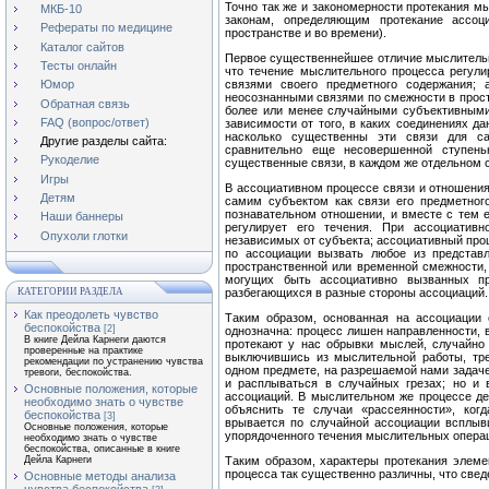
Точно так же и закономерности протекания м
МКБ-10
законам, определяющим протекание ассоц
Рефераты по медицине
пространстве и во времени).
Каталог сайтов
Первое существеннейшее отличие мыслительно
Тесты онлайн
что течение мыслительного процесса регул
связями своего предметного содержания;
Юмор
неосознанными связями по смежности в прос
Обратная связь
более или менее случайными субъективными
FAQ (вопрос/ответ)
зависимости от того, в каких соединениях д
насколько существенны эти связи для с
Другие разделы сайта:
сравнительно еще несовершенной ступен
Рукоделие
существенные связи, в каждом же отдельном 
Игры
В ассоциативном процессе связи и отношения
Детям
самим субъектом как связи его предметног
познавательном отношении, и вместе с тем е
Наши баннеры
регулирует его течения. При ассоциативн
Опухоли глотки
независимых от субъекта; ассоциативный про
по ассоциации вызвать любое из представ
пространственной или временной смежности,
могущих быть ассоциативно вызванных пр
КАТЕГОРИИ РАЗДЕЛА
разбегающихся в разные стороны ассоциаций.
Как преодолеть чувство
Таким образом, основанная на ассоциации
беспокойства
[2]
однозначна: процесс лишен направленности, в
В книге Дейла Карнеги даются
протекают у нас обрывки мыслей, случайно 
проверенные на практике
выключившись из мыслительной работы, тре
рекомендации по устранению чувства
одном предмете, на разрешаемой нами задач
тревоги, беспокойства.
и расплываться в случайных грезах; но и 
Основные положения, которые
ассоциаций. В мыслительном же процессе д
необходимо знать о чувстве
объяснить те случаи «рассеянности», ког
беспокойства
[3]
врывается по случайной ассоциации всплыв
Основные положения, которые
упорядоченного течения мыслительных опера
необходимо знать о чувстве
беспокойства, описанные в книге
Дейла Карнеги
Таким образом, характеры протекания элеме
процесса так существенно различны, что све
Основные методы анализа