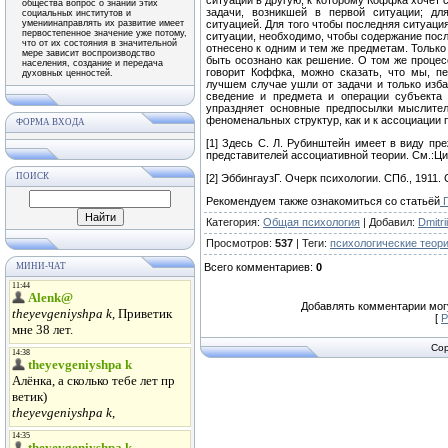
ситуации в другую, к которому Коффка хочет 
общества вопрос о знании этих
задачи, возникшей в первой ситуации; дл
социальных институтов и
умениинаправлять их развитие имеет
ситуацией. Для того чтобы последняя ситуаци
первостепенное значение уже потому,
ситуации, необходимо, чтобы содержание посл
что от их состояния в значительной
отнесено к одним и тем же предметам. Только
мере зависит воспроизводство
быть осознано как решение. О том же процесс
населения, создание и передача
говорит Коффка, можно сказать, что мы, п
духовных ценностей.
лучшем случае ушли от задачи и только избав
сведение и предмета и операции субъекта 
упраздняет основные предпосылки мыслител
феноменальных структур, как и к ассоциации 
ФОРМА ВХОДА
[1] Здесь С. Л. Рубинштейн имеет в виду пр
представителей ассоциативной теории. См.:Циг
ПОИСК
[2] ЭббингаузГ. Очерк психологии. СПб., 1911. 
Рекомендуем также ознакомиться со статьёй
П
Категория
:
Общая психология
|
Добавил
:
Dmitrii
Просмотров
:
537
|
Теги
:
психологические тео
МИНИ-ЧАТ
Всего комментариев
:
0
Добавлять комментарии могу
[
Р
Cop