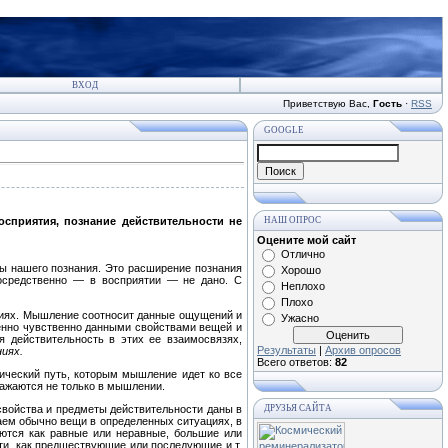
ВХОД
Приветствую Вас
,
Гость
·
RSS
GOOGLE
сприятия, познание действительности не
НАШ ОПРОС
Оцените мой сайт
Отлично
цы нашего познания. Это расширение познания
Хорошо
осредственно — в восприятии — не дано. С
Неплохо
Плохо
ниях. Мышление соотносит данные ощущений и
Ужасно
венно чувственно данными свойствами вещей и
я действительность в этих ее взаимосвязях,
Результаты
|
Архив опросов
иях.
Всего ответов:
82
ический путь, которым мышление идет ко все
ражаются не только в мышлении.
свойства и предметы действительности даны в
ДРУЗЬЯ САЙТА
аем обычно вещи в определенных ситуациях, в
ются как равные или неравные, большие или
ти, как предшествующие или последующие и т.