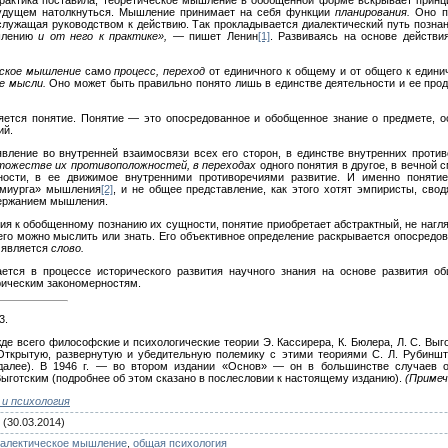
будущем натолкнуться. Мышление принимает на себя функции
планирования.
Оно по
служащая руководством к действию. Так прокладывается диалектический путь познан
ышлению
и от него к практике», —
пишет Ленин
[1]
. Развиваясь на основе действи
ское мышление
само
процесс, переход
от единичного к общему и от общего к единич
е мысли.
Оно может быть правильно понято лишь в единстве деятельности и ее прод
тся понятие. Понятие — это опосредованное и обобщенное знание о предмете, ос
ий.
вление во внутренней взаимосвязи всех его сторон, в единстве внутренних противо
тожестве их противоположностей, в переходах
одного понятия в другое, в вечной 
ности, в ее движимое внутренними противоречиями развитие. И именно понятие
емиурга» мышления
[2]
, и не общее представление, как этого хотят эмпиристы, сво
держанием мышления.
ния к обобщенному познанию их сущности, понятие приобретает абстрактный, не нагл
 его можно мыслить или знать. Его объективное определение раскрывается опосредо
является
слово.
тся в процессе исторического развития научного знания на основе развития общ
ическим закономерностям.
3.
е всего философские и психологические теории Э. Кассирера, К. Бюлера, Л. С. Выго
Открытую, развернутую и убедительную полемику с этими теориями С. Л. Рубинш
 далее). В 1946 г. — во втором издании «Основ» — он в большинстве случаев 
ыготским (подробнее об этом сказано в послесловии к настоящему изданию).
(Примеч
 и психология
(30.03.2014)
иалектическое мышление
,
общая психология