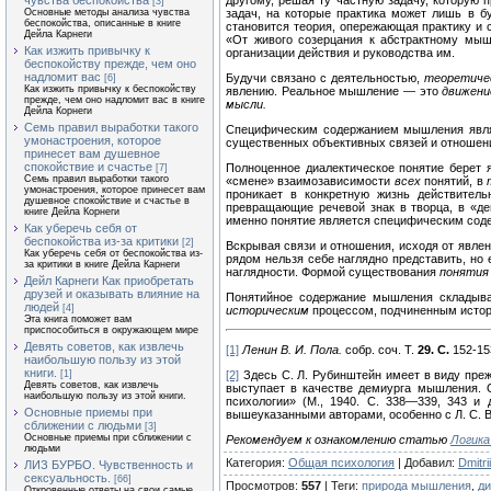
чувства беспокойства
[3]
задач, на которые практика может лишь в 
Основные методы анализа чувства
беспокойства, описанные в книге
становится теория, опережающая практику и 
Дейла Карнеги
«От живого созерцания к абстрактному м
Как изжить привычку к
организации действия и руководства им.
беспокойству прежде, чем оно
надломит вас
Будучи связано с деятельностью,
теоретиче
[6]
Как изжить привычку к беспокойству
явлению. Реальное мышление — это
движени
прежде, чем оно надломит вас в книге
мысли.
Дейла Корнеги
Семь правил выработки такого
Специфическим содержанием мышления являе
умонастроения, которое
существенных объективных связей и отношен
принесет вам душевное
спокойствие и счастье
Полноценное диалектическое понятие берет я
[7]
Семь правил выработки такого
«смене» взаимозависимости
всех
понятий, в
умонастроения, которое принесет вам
проникает в конкретную жизнь действитель
душевное спокойствие и счастье в
превращающие речевой знак в творца, в «д
книге Дейла Корнеги
именно понятие является специфическим со
Как уберечь себя от
беспокойства из-за критики
[2]
Вскрывая связи и отношения, исходя от явле
Как уберечь себя от беспокойства из-
рядом нельзя себе наглядно представить, но
за критики в книге Дейла Карнеги
наглядности. Формой существования
понятия
Дейл Карнеги Как приобретать
друзей и оказывать влияние на
Понятийное содержание мышления складывае
людей
[4]
историческим
процессом, подчиненным истор
Эта книга поможет вам
приспособиться в окружающем мире
Девять советов, как извлечь
[1]
Ленин В. И. Пола.
собр. соч. Т.
29. С.
152-15
наибольшую пользу из этой
книги.
[2]
Здесь С. Л. Рубинштейн имеет в виду прежд
[1]
Девять советов, как извлечь
выступает в качестве демиурга мышления. 
наибольшую пользу из этой книги.
психологии» (М., 1940. С. 338—339, 343 и
Основные приемы при
вышеуказанными авторами, особенно с Л. С. В
сближении с людьми
[3]
Основные приемы при сближении с
Рекомендуем к ознакомлению статью
Логика
людьми
Категория
:
Общая психология
|
Добавил
:
Dmitrii
ЛИЗ БУРБО. Чувственность и
сексуальность.
[66]
Просмотров
:
557
|
Теги
:
природа мышления
,
д
Откровенные ответы на свои самые