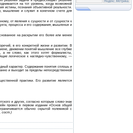
днимается на тот уровень, когда возможной
ия истины, познания объективной реальности.
я, мышление и служит в конечном счете для
ному, от явления к сущности и от сущности к
укта, процесса и его содержания,
мышления
и
нованное на раскрытии его более или менее
речий, в его конкретной жизни и развитии. В
смене, движении понятий мышление все глубже
, а не слово, как этого хотят формалисты,
дящие логическое к наглядно-чувственному, —
ядный характер. Содержание понятия сплошь и
ванно и выходит за пределы непосредственной
ественной практики. Его развитие является
тского и других, согласно которым слово-знак
тейн провел в первом издании «Основ общей
ограничивается обычно скрытой полемикой с
. сост.)