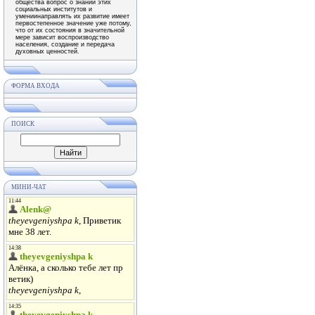
общества вопрос о знании этих
социальных институтов и
умениинаправлять их развитие имеет
первостепенное значение уже потому,
что от их состояния в значительной
мере зависит воспроизводство
населения, создание и передача
духовных ценностей.
ФОРМА ВХОДА
ПОИСК
МИНИ-ЧАТ