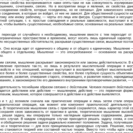
ичные свойства воспринимаются нами опять-таки не как совокупность изолирован
ошениях, сочетаниях, связях. Но в восприятии вещи и явления, их свойства да
оединении свойств, которые «соединены, но не связаны». Для химического элем
 соединения, в которые он войдет, от нее не зависят. Для общественной сущности к
 тому или иному рабочему, — черты его лица или фигура. Существенные и несуще
тной ситуации, т. е. простые совпадения и реальные зависимости, выступают в 
м, чтобы выявить
существенные, необходимые
связи, основанные на реальных завис
.
 переходя от случайного к необходимому, мышление вместе с тем переходит от 
 ограниченных пространством и временем, могут носить лишь единичный характер. 
ях несущественных обстоятельств; раскрывая существенные связи,
мышление
поэто
. Оно всегда идет от единичного к общему и от общего к единичному. Мышление
т общего к отдельному.
Мышление —
это
опосредованное —
основанное на раскр
ти.
м связям, мышление раскрывает закономерности или законы действительности. В во
явление протекало так-то, но лишь в результате мыслительной операции я мог
свойств и тех отношений, которые выступают в восприятии, требует мыслительной 
се более и более существенные свойства, все более глубокую сущность объективно
зменения, развития, отмирания старого, отживающего, и развития нового, нарождающ
дованиях, в закономерностях его движимого внутренними противоречиями развития, —
 деятельность теснейшим образом связано
с действием. Человек познает действит
ждается действием или действие — мышлением; действие — это первичная
форма
ствием,
мышление, которое совершается в действии и в действии выявляется.
з и т. д.) возникли сначала как практические операции и лишь затем стали опе
практическая
операция, как момент или компонент
практической
деятельности 
. В теоретическом мышлении связь с практикой сохраняется, лишь характер этой св
охраняя свою зависимость от практики в целом, теоретическое мышление высвоб
а, решая задачу, мы оперируем только наглядным единичным содержанием, данн
ого случая. В каждом следующем случае приходится решать задачу снова, и сно
и обобщенное решение задачи радикально изменяет положение. Задача, получившая 
, но и теоретически — для всех принципиально однородных случаев. Решение, полу
о становится теорией или составной частью теории. Вместо того чтобы идти след
 практика поставила, теоретическое мышление в обобщенной форме вскрывает прин