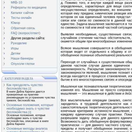
МКБ-10
д. Помимо того, и внутри каждой вещи разл
определенных, характерных для вещи соотн
Рефераты по медицине
несущественных определениях, во внешнем с
Каталог сайтов
которая ему придана: химические реакции или
котором он как единичный человек предстал
Тесты онлайн
связи или связи по смежности в данной час
Юмор
единстве. Задача мышления заключается в то
по смежности в той или иной частной ситуации
Обратная связь
FAQ (вопрос/ответ)
Выявляя необходимые, существенные связи,
случайном стечении частных обстоятельств,
Другие разделы сайта:
окажется общим при многообразных изменени
Рукоделие
Всякое мышление совершается в обобщениях
Игры
которая ведет от отдельного к общему и о
Детям
обобщенное познание объективной реальнос
Наши баннеры
Переходя от случайных к существенным общи
Опухоли глотки
данном частном случае данное единичное 
закономерность. Раскрытие закономерности 
закономерности явлений, мышление познает в
всегда находится в процессе становления, и
КАТЕГОРИИ РАЗДЕЛА
бытие в его многосторонних связях и опосре
Как преодолеть чувство
Мышление
как познавательная теоретическая
беспокойства
[2]
изменяя его. Мышление не просто сопрово
В книге Дейла Карнеги даются
мышления — это
мышление
в действии и
дей
проверенные на практике
рекомендации по устранению чувства
Все мыслительные операции (анализ, синте
тревоги, беспокойства.
зародилось в трудовой деятельности как
Основные положения, которые
самостоятельную теоретическую деятельность
необходимо знать о чувстве
конечным критерием истинности мышления; с
беспокойства
[3]
каждому единичному случаю практики. Пок
Основные положения, которые
разрешаем задачу лишь для данного единичн
необходимо знать о чувстве
Возможность дать обобщенную формулировку 
беспокойства, описанные в книге
Дейла Карнеги
практически — для данного частного случая
пределы и получает обобщенное значение; он
Основные методы анализа
другому, решая ту частную задачу, которую