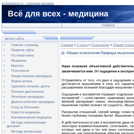
Actionteaser.ru - тизерная реклама
Всё для всех - медицина
ГЛАВНАЯ
МЕНЮ САЙТА
Главная страница
Главная
»
Статьи
»
Психология
»
Общая психо
Правила сайта
Общая психология.Природа мышлен
Гостевая книга
Медицина
Красота
Наше познание объективной действитель
Психология
заканчивается ими. От ощущения и воспри
Лекарственные препараты
Отправляясь от того, что дано в ощущениях 
Живая аптека
достигается мышлением в силу его характ
Здоровое питание, диеты
расширением познания благодаря мышлению св
Питание диетическое
Ощущения и восприятия отражают отдельные 
Лечебные процедуры
восприятий — сопоставляет, сравнивает, раз
явлений раскрывает новые, непосредственно
Диагностические процедуры
мышление глубже познает ее сущность.
Мышле
Уход за больными
Раскрытие отношений, связей между этими п
Новости медицины
более глубокому познанию бытия. Мышление от
Альтернативная медицина
В действительности уже в восприятии дана н
Методы нормализации
некоторых взаимоотношениях, сочетаниях, св
дыхания
которых они даны в тех или иных соотноше
Методы релаксации
меньшие, как определенным образом располож