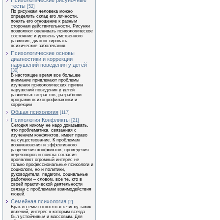
Психологические рисуночные
тесты
[52]
По рисункам человека можно
определить склад его личности,
понять его отношение к разным
сторонам действительности. Рисунки
позволяют оценивать психологическое
состояние и уровень умственного
развития, диагностировать
психические заболевания.
Психологические основы
диагностики и коррекции
нарушений поведения у детей
[30]
В настоящее время все большее
внимание привлекают проблемы
изучения психологических причин
нарушений поведения у детей
различных возрастов, разработки
программ психопрофилактики и
коррекции
Общая психология
[117]
Психология.Конфликты
[21]
Сегодня никому не надо доказывать,
что проблематика, связанная с
изучением конфликтов, имеет право
на существование. К проблемам
возникновения и эффективного
разрешения конфликтов, проведения
переговоров и поиска согласия
проявляют огромный интерес не
только профессиональные психологи и
социологи, но и политики,
руководители, педагоги, социальные
работники – словом, все те, кто в
своей практической деятельности
связан с проблемами взаимодействия
людей.
Семейная психология
[2]
Брак и семья относятся к числу таких
явлений, интерес к которым всегда
был устойчивым и массовым. Для