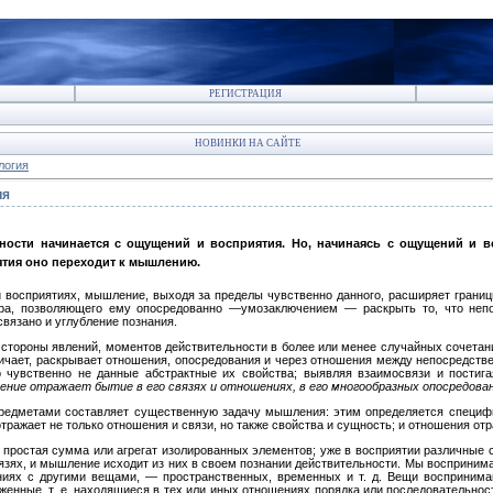
РЕГИСТРАЦИЯ
НОВИНКИ НА САЙТЕ
логия
ия
ности начинается с ощущений и восприятия. Но, начинаясь с ощущений и во
ятия оно переходит к мышлению.
и восприятиях, мышление, выходя за пределы чувственно данного, расширяет грани
ера, позволяющего ему опосредованно —умозаключением — раскрыть то, что неп
язано и углубление познания.
стороны явлений, моментов действительности в более или менее случайных сочета
личает, раскрывает отношения, опосредования и через отношения между непосредст
 чувственно не данные абстрактные их свойства; выявляя взаимосвязи и постига
ние отражает бытие в его связях и отношениях, в его многообразных опосредован
редметами составляет существенную задачу мышления: этим определяется специф
ражает не только отношения и связи, но также свойства и сущность; и отношения от
е простая сумма или агрегат изолированных элементов; уже в восприятии различные 
язях, и мышление исходит из них в своем познании действительности. Мы восприним
ниях с другими вещами, — пространственных, временных и т. д. Вещи воспринима
енные, т. е. находящиеся в тех или иных отношениях порядка или последовательнос