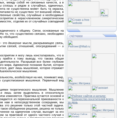
ных, между собой не связанных качеств, а в
ны сплошь и рядом в случайных, единичных,
ента не существенна может быть та окраска,
апиталиста не существен тот внешний облик, в
ственные свойства, случайные и необходимые
восприятии в нерасчлененном синкретическом
имостях, отделив их от случайных совпадений
единичного к общему. Связи, основанные на
Но то, что существенно связано, необходимо
СЧЁТЧИКИ
му
обобщает.
 — это
движение
мысли, раскрывающее связь,
ытии связей, отношений, опосредований —
и
сприятии я могу лишь констатировать, что в
у прийти к тому выводу, что такова общая
деятельности. Раскрывая все более глубокие
го мира. Адекватное познание бытия, которое
егося, дает лишь мышление, которое отражает
диалектическое
мышление.
ельность, воздействуя
на нее, понимает мир,
 существования мышления.
Первичный вид
рациями теоретического мышления. Мышление
и лишь затем выделилось в относительно
язи изменяется. Практика остается основой и
ождается из первоначальной прикованности к
ым нам в непосредственном созерцании, мы
ва это решение только этой частной задачи.
такое обобщенное решение, решена не только
ченное на единичном случае, выходит за его
ом за практикой от одного частного случая к
цип решения задачи и предвосхищает решение