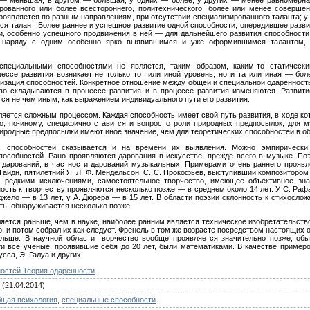
 — меньшая, в другом — большая; у одних — более, у других — менее равномерная
ованного или более всестороннего, политехнического, более или ме­нее совершен
проявляется по разным направлениям, при отсутствии специализированного таланта; у 
я талант. Более раннее и успеш­ное развитие одной способности, опередившее разви
и, особенно успешного продвижения в ней — для дальнейшего развития способности, 
о, наряду с одним особенно ярко выявившимся и уже оформившимся талан­том, 
пециальными способностями не является, таким образом, каким-то статическ
ссе развития воз­никает не только тот или иной уровень, но и та или иная — бо
­зация способностей. Конкретное отношение между общей и специальной ода­реннос
тво складываются в процессе развития и в процессе развития изменяются. Развит
ся не чем иным, как выражением индивиду­ального пути его развития.
яется сложным процессом. Каж­дая способность имеет свой путь развития, в ходе ко
о, по-иному, специфично ставится и вопрос о роли природных предпосылок; для м
иродные предпосылки имеют иное значение, чем для теоретических способностей в об
х способностей сказывается и на времени их выявления. Можно эмпирически у
особностей. Рано про­являются дарования в искусстве, прежде всего в музыке. П
дарова­ний, в частности дарований музыкальных. Примерами очень раннего проявле
 Гайдн, пятилетний Я. Л. Ф. Мендельсон, С. С. Прокофьев, высту­пивший композитором 
м редкими исключениями, самостоятельное творчество, имеющее объективное зн
сть к творчеству проявляются несколько позже — в среднем около 14 лет. У С. Рафаэ
джело — в 13 лет, у А. Дюрера — в 15 лет. В области поэзии склонность к стихослож
ь, обнаруживается несколько позже.
яется раньше, чем в науке, наи­более ранним является техническое изобретательство
о, и потом собрал их как следует. Френель в том же возрасте посредством настоящих 
льше. В научной области творчество вообще проявляется значи­тельно позже, об
и все ученые, проявившие себя до 20 лет, были математиками. В качестве примеров
усса, Э. Галуа и других.
остей.Теория одаренности
(21.04.2014)
бщая психология
,
специальные способности