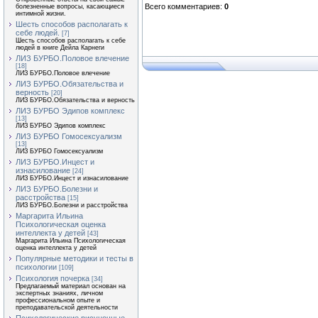
Всего комментариев
:
0
болезненные вопросы, касающиеся
интимной жизни.
Шесть способов располагать к
себе людей.
[7]
Шесть способов располагать к себе
людей в книге Дейла Карнеги
ЛИЗ БУРБО.Половое влечение
[18]
ЛИЗ БУРБО.Половое влечение
ЛИЗ БУРБО.Обязательства и
верность
[20]
ЛИЗ БУРБО.Обязательства и верность
ЛИЗ БУРБО Эдипов комплекс
[13]
ЛИЗ БУРБО Эдипов комплекс
ЛИЗ БУРБО Гомосексуализм
[13]
ЛИЗ БУРБО Гомосексуализм
ЛИЗ БУРБО.Инцест и
изнасилование
[24]
ЛИЗ БУРБО.Инцест и изнасилование
ЛИЗ БУРБО.Болезни и
расстройства
[15]
ЛИЗ БУРБО.Болезни и расстройства
Маргарита Ильина
Психологическая оценка
интеллекта у детей
[43]
Маргарита Ильина Психологическая
оценка интеллекта у детей
Популярные методики и тесты в
психологии
[109]
Психология почерка
[34]
Предлагаемый материал основан на
экспертных знаниях, личном
профессиональном опыте и
преподавательской деятельности