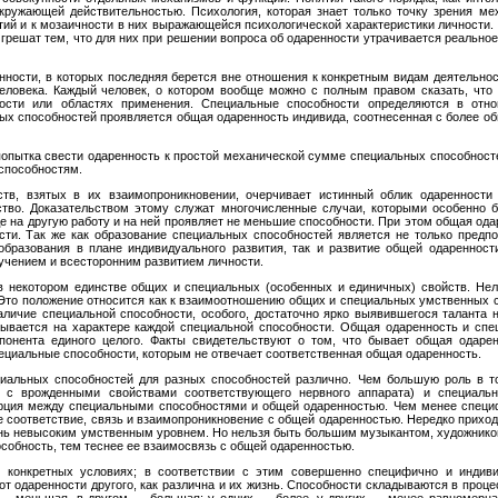
ружающей действительностью. Психология, которая знает только точку зрения ме
ий и к мозаичности в них выражающейся психологической характеристики личности. 
грешат тем, что для них при решении вопроса об одаренности утрачивается реальное
енности, в которых последняя берется вне отношения к конкретным видам деятельнос
человека. Каждый человек, о котором вообще можно с полным правом сказать, что 
ности или областях применения. Специальные способности определяются в от
ных способностей проявляется общая одаренность индивида, со­отнесенная с более
попытка свести одаренность к простой механической сумме специальных способносте
способностям.
в, взятых в их взаимопроникно­вении, очерчивает истинный облик одаренности 
тво. Доказательством этому служат многочисленные случаи, которыми особенно бо
е на дру­гую работу и на ней проявляет не меньшие способности. При этом общая ода­
сти. Так же как образование специальных способностей являет­ся не только предп
образования в плане индивидуального развития, так и развитие общей одареннос
чением и всесторонним развити­ем личности.
 некотором единстве общих и специальных (особенных и единичных) свойств. Нель
 Это положение относится как к взаимоотношению общих и специальных умственных с
личие специальной способности, особого, достаточно ярко выявившегося та­ланта
зывается на характере каждой специальной способности. Об­щая одаренность и сп
мпонента единого целого. Факты свидетельству­ют о том, что бывает общая одар
ециальные способности, которым не отвечает соответственная общая одаренность.
альных способностей для раз­ных способностей различно. Чем большую роль в т
е с врожденными свойствами соответствующего нервного аппарата) и специаль
рция между специальными способностями и общей одаренностью. Чем менее специ­ф
е соответствие, связь и взаимопроникновение с общей одарен­ностью. Нередко прихо
ень невысоким умственным уровнем. Но нельзя быть большим музыкантом, художником
особность, тем теснее ее взаимосвязь с общей одаренностью.
 конкретных условиях; в соответ­ствии с этим совершенно специфично и индиви
от одаренности дру­гого, как различна и их жизнь. Способности складываются в проце