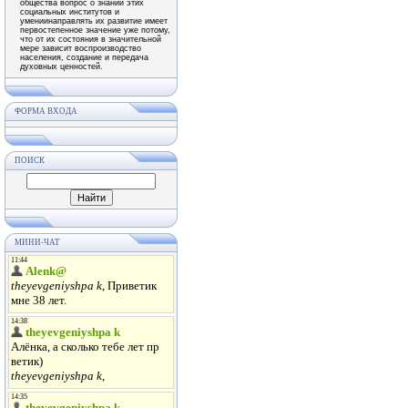
общества вопрос о знании этих
социальных институтов и
умениинаправлять их развитие имеет
первостепенное значение уже потому,
что от их состояния в значительной
мере зависит воспроизводство
населения, создание и передача
духовных ценностей.
ФОРМА ВХОДА
ПОИСК
МИНИ-ЧАТ