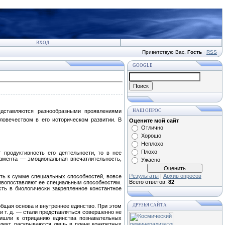
ВХОД
Приветствую Вас
,
Гость
·
RSS
GOOGLE
дставляются разнообразными про­явлениями
НАШ ОПРОС
ловечеством в его исто­рическом развитии. В
Оцените мой сайт
Отлично
Хорошо
Неплохо
Плохо
 продуктивность его деятельно­сти, то в нее
рамента — эмоцио­нальная впечатлительность,
Ужасно
Результаты
|
Архив опросов
ть к сумме специаль­ных способностей, вовсе
Всего ответов:
82
­тивопоставляют ее специальным способностям.
ть в биологически закрепленное константное
ДРУЗЬЯ САЙТА
бщая основа и внут­реннее единство. При этом
 т. д. — стали представляться совершенно не
ришли к отрицанию единства познавательных
еллект, раскрываются лишь в плане конкретных