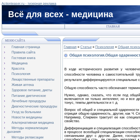
Actionteaser.ru - тизерная реклама
Всё для всех - медицина
ГЛАВНАЯ
МЕНЮ САЙТА
Главная страница
Главная
»
Статьи
»
Психология
»
Общая психо
Правила сайта
Общая психология.Общая одаренност
Гостевая книга
Медицина
Красота
В ходе исторического развития у человеч
Психология
способности человека к самостоятельной тру
Лекарственные препараты
результате дифференцируются специальные сп
Живая аптека
Общую способность часто обозначают термино
Здоровое питание, диеты
Нужно, однако, сказать, что если под общей
Питание диетическое
включаются не только интеллект, но и все д
Лечебные процедуры
тонус, темпы деятельности и т. д.
Диагностические процедуры
Вопрос об общей и специальной одаренности 
Уход за больными
отрицая общую одаренность, другие, как Ч. С
Новости медицины
Например, Спирмен трактует ее как специал
свойство.
Альтернативная медицина
Методы нормализации
Дифференциация и специализация способностей
дыхания
в процессе всеобщей специализации способно
связанными друг с другом. Да­лее, господ
Методы релаксации
способностей и ста-,, ли сводить интеллект 