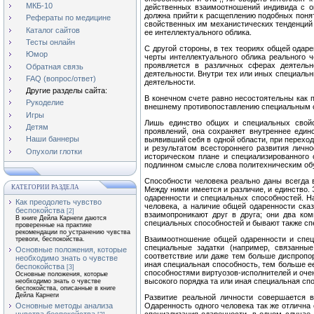
МКБ-10
действенных взаимоотношений индивида с ок
должна прийти к расщеплению подобных понят
Рефераты по медицине
свойственных им механистичес­ких тенденций 
Каталог сайтов
ее интел­лектуального облика.
Тесты онлайн
С другой стороны, в тех теориях общей одар
Юмор
черты интеллектуального облика реального 
проявляется в различных сферах де­ятель
Обратная связь
деятельности. Внутри тех или иных специаль
FAQ (вопрос/ответ)
деятельности.
Другие разделы сайта:
В конечном счете равно несостоятельны как 
Рукоделие
внешнему противопоставлению специальным 
Игры
Лишь единство общих и специальных свойст
Детям
проявлений, она сохраняет внутреннее единс
Наши баннеры
выявивший себя в одной области, при переход
и результатом всестороннего развития лично
Опухоли глотки
историческом плане и специализированного 
подлинном смысле слова политехническим обу
Способности человека реально даны всегда в
КАТЕГОРИИ РАЗДЕЛА
Между ними имеется и различие, и единство.
одаренности и специальных способностей. На
Как преодолеть чувство
человека, а наличие общей одаренности ска
беспокойства
[2]
взаимопроникают друг в друга; они два ко
В книге Дейла Карнеги даются
специальных способностей и бывают также сп
проверенные на практике
рекомендации по устранению чувства
Взаимоотношение общей одаренности и специ
тревоги, беспокойства.
специальные задатки (например, связанны
Основные положения, которые
соответствие или даже тем больше диспропо
необходимо знать о чувстве
иная специальная способность, тем больше е
беспокойства
[3]
способ­ностями виртуозов-исполнителей и оч
Основные положения, которые
высокого порядка та или иная специальная сп
необходимо знать о чувстве
беспокойства, описанные в книге
Дейла Карнеги
Развитие реальной личности совершается в
Основные методы анализа
Одаренность одного человека так же отлична 