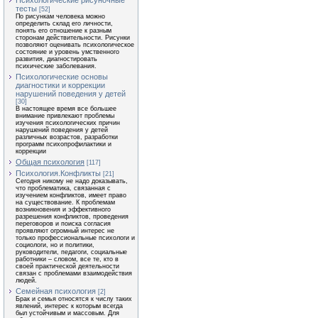
Психологические рисуночные
тесты
[52]
По рисункам человека можно
определить склад его личности,
понять его отношение к разным
сторонам действительности. Рисунки
позволяют оценивать психологическое
состояние и уровень умственного
развития, диагностировать
психические заболевания.
Психологические основы
диагностики и коррекции
нарушений поведения у детей
[30]
В настоящее время все большее
внимание привлекают проблемы
изучения психологических причин
нарушений поведения у детей
различных возрастов, разработки
программ психопрофилактики и
коррекции
Общая психология
[117]
Психология.Конфликты
[21]
Сегодня никому не надо доказывать,
что проблематика, связанная с
изучением конфликтов, имеет право
на существование. К проблемам
возникновения и эффективного
разрешения конфликтов, проведения
переговоров и поиска согласия
проявляют огромный интерес не
только профессиональные психологи и
социологи, но и политики,
руководители, педагоги, социальные
работники – словом, все те, кто в
своей практической деятельности
связан с проблемами взаимодействия
людей.
Семейная психология
[2]
Брак и семья относятся к числу таких
явлений, интерес к которым всегда
был устойчивым и массовым. Для