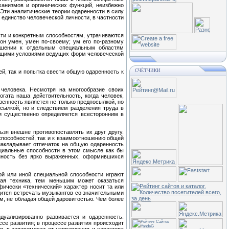
ханизмов и органических функций, неизбежно
Эти аналитические теории одаренности в силу
 единство человеческой личности, в частности
ти и конкретным спо­собностям, утрачиваются
он умен, умен по-своему; ум его по-разному
ношении к отдельным специальным областям
 общими условиями ведущих форм человеческой
СЧЁТЧИКИ
й, так и попытка свести общую одаренность к
человека. Несмотря на многооб­разие своих
гата наша действи­тельность, когда человек,
ренность является не только предпосылкой, но
осылкой, но и следствием разделения труда в
ти существенно определяется всесторонним в
зя внешне противопостав­лять их друг другу.
пособно­стей, так и к взаимоотношению общей
 накладывает отпечаток на общую одаренность
ециальные способности в этом смысле как бы
енность без ярко выраженных, оформившихся
ой или иной специальной способности играют
ная техника, тем меньшим может оказаться
ически «технический» характер носит та или
дится встречать музыкантов со значительными
, не обладая общей даровито­стью. Чем более
дуализированно развивается и одаренность.
ссе развития; в процессе развития происходит