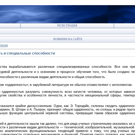
РЕГИСТРАЦИЯ
НОВИНКИ НА САЙТЕ
логия
ь и специальные способности
ества вырабатываются различные спе­циализированные способности. Все они пре
довой деятельности и к освоению в процессе обучения того, что было создано че
особности к различным видам деятельности и общая способность.
м «одаренность»; в зарубеж­ной литературе ее обычно отожествляют с интеллектом.
 одаренностью разуметь совокуп­ность всех качеств человека, от которых зависит
ругие свойства и особен­ности личности, в частности эмоциональной сферы, темпе
оказался крайне дискуссион­ным. Одни, как Э. Торндайк, склонны сводить одареннос
пирмен, В. Штерн и А. Пьерон, признают общую одаренность, но сплошь и рядом про
ьную функцию центральной нервной системы, превращая таким об­разом одареннос
 в деятельности зашла так далеко, что для ряда ученых утраченными оказались их о
сти к различным видам деятельности — технической, изобразительной, музыкальной и
ство аналитических функциональных тенденций привело к тому, что ряд ученых п
к совокупности отдельных механизмов и функций. Поня­тия такого порядка, как инт