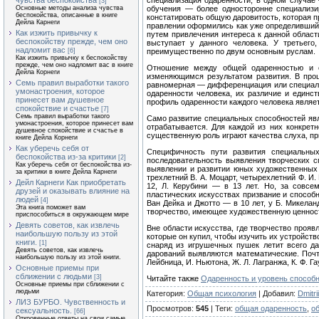
чувства беспокойства
специализация одаренности, в одном случае
[3]
Основные методы анализа чувства
обучения — более односторонне специализир
беспокойства, описанные в книге
констатировать об­щую даровитость, которая 
Дейла Карнеги
правлении оформились как уже определившийс
Как изжить привычку к
путем привлечения интереса к данной област
беспокойству прежде, чем оно
выступает у данного человека. У тре­тьег
надломит вас
[6]
преимущественно по двум ос­новным руслам.
Как изжить привычку к беспокойству
прежде, чем оно надломит вас в книге
Отношение между общей одаренностью и с
Дейла Корнеги
изменяющимся результатом развития. В проце
Семь правил выработки такого
равномерная — дифференциация или специали
умонастроения, которое
одаренности человека, их различие и единс
принесет вам душевное
профиль ода­ренности каждого человека являет
спокойствие и счастье
[7]
Семь правил выработки такого
Само развитие специальных способностей явл
умонастроения, которое принесет вам
отрабатывается. Для каждой из них конкретн
душевное спокойствие и счастье в
существенную роль играют качества слуха, пр
книге Дейла Корнеги
Как уберечь себя от
Специфичность пути развития специальны
беспокойства из-за критики
[2]
последовательность выявления творческих сп
Как уберечь себя от беспокойства из-
выявлении и развитии юных художественных 
за критики в книге Дейла Карнеги
трехлетний В. А. Моцарт, четырех­летний Ф. И.
Дейл Карнеги Как приобретать
12, Л. Керубини — в 13 лет. Но, за совсе
друзей и оказывать влияние на
пластических искусствах призвание и способно
людей
[4]
Ван Дейка и Джотто — в 10 лет, у Б. Микелан
Эта книга поможет вам
творчество, имеющее художествен­ную ценност
приспособиться в окружающем мире
Девять советов, как извлечь
Вне области искусства, где творчество проявл
наибольшую пользу из этой
которые он купил, чтобы изучить их устройств
книги.
[1]
снаряд из игрушечных пушек летит всего да
Девять советов, как извлечь
дарований выяв­ляются математические. Почт
наибольшую пользу из этой книги.
Лейбница, И. Ньютона, Ж. Л. Лагранжа, К. Ф. Га
Основные приемы при
сближении с людьми
[3]
Читайте также
Одаренность и уровень способн
Основные приемы при сближении с
людьми
Категория
:
Общая психология
|
Добавил
:
Dmitrii
ЛИЗ БУРБО. Чувственность и
Просмотров
:
545
|
Теги
:
общая одаренность
,
о
сексуальность.
[66]
Откровенные ответы на свои самые