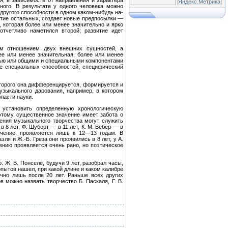
, в зависимости от направления и характера
ного. В результате у одного человека можно
другого способности в одном каком-нибудь на­
тие остальных, создает но­вые предпосылки —
кото­рая более или менее значительно и ярко
отчетливо наметился второй; развитие идет
им отношением двух внешних сущностей, а
лее или менее значительная, более или менее
тью или общими и специальными компонентами
ие специальных способностей, специфический
торого она дифференциру­ется, формируется и
узыкаль­ного дарования, например, в котором
ласти науки.
становить определенную хроно­логическую
оэтому существенное значение имеет забота о
­ния музыкального творчества могут служить
в 8 лет, Ф. Шуберт — в 11 лет, К. М. Вебер — в
ачение, проявляется лишь к 12—13 годам. В
ля и Ж.-Б. Греза они проявились в 8 лет, у А.
е­нию проявляется очень рано, но поэтическое
. Ж. В. Понселе, будучи 9 лет, разобрал часы,
опытов нашел, при какой длине и каком калибре
ычно лишь после 20 лет. Раньше всех других
 можно назвать творчество Б. Паскаля, Г. В.