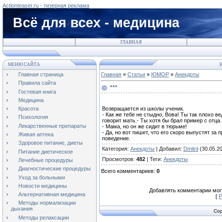
Actionteaser.ru - тизерная реклама
Всё для всех - медицина
ГЛАВНАЯ
МЕНЮ САЙТА
Н
Главная страница
Главная
»
Статьи
»
ЮМОР
»
Анекдоты
Правила сайта
***
Гостевая книга
Медицина
Возвращается из школы ученик.
Красота
- Как же тебе не стыдно, Вова! Ты так плохо в
Психология
говорит мать.- Ты хотя бы брал пример с отца.
Лекарственные препараты
- Мама, но он же сидит в тюрьме!
- Да, но вот пишет, что его скоро выпустят за
Живая аптека
поведение.
Здоровое питание, диеты
Категория
:
Анекдоты
|
Добавил
:
Dmitrii
(30.05.2
Питание диетическое
Просмотров
:
482
|
Теги
:
Анекдоты
Лечебные процедуры
Диагностические процедуры
Всего комментариев
:
0
Уход за больными
Новости медицины
Добавлять комментарии могу
Альтернативная медицина
[
Р
Методы нормализации
дыхания
Cop
Методы релаксации