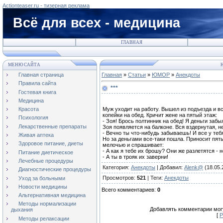
Actionteaser.ru - тизерная реклама
Всё для всех - медицина
ГЛАВНАЯ
МЕНЮ САЙТА
Н
Главная страница
Главная
»
Статьи
»
ЮМОР
»
Анекдоты
Правила сайта
***
Гостевая книга
Медицина
Муж уходит на работу. Вышел из подъезда и вс
Красота
копейки на обед. Кричит жене на пятый этаж:
Психология
- Зоя! Брось полтинник на обед! Я деньги забы
Лекарственные препараты
Зоя появляется на балконе. Вся вздернутая, н
- Вечно ты что-нибудь забываешь! И все у тебя
Живая аптека
Но за деньгами все-таки пошла. Приносит пят
Здоровое питание, диеты
мелочью и спрашивает:
- А как я тебе их брошу? Они же разлетятся - 
Питание диетическое
- А ты в трояк их заверни!
Лечебные процедуры
Категория
:
Анекдоты
|
Добавил
:
Alenk@
(18.05.
Диагностические процедуры
Просмотров
:
521
|
Теги
:
Анекдоты
Уход за больными
Новости медицины
Всего комментариев
:
0
Альтернативная медицина
Методы нормализации
Добавлять комментарии могу
дыхания
[
Р
Методы релаксации