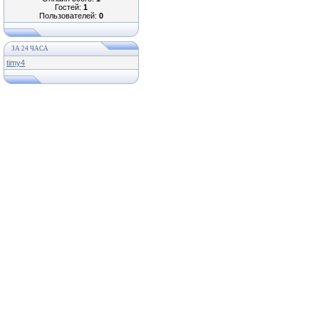
Гостей:
1
Пользователей:
0
ЗА 24 ЧАСА
timy4