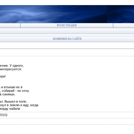
РЕГИСТРАЦИЯ
НОВИНКИ НА САЙТЕ
чник. У одного,
 интересуется:
ери!
 и втыкаю их в
 собирай - не хочу.
в синяках.
ьт. Вышел в поле,
нул в землю и жду, когда
 морду набили
2010)