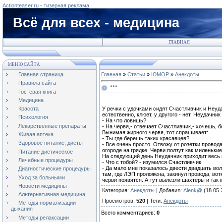
Actionteaser.ru - тизерная реклама
Всё для всех - медицина
ГЛАВНАЯ
МЕНЮ САЙТА
Главная страница
Главная
»
Статьи
»
ЮМОР
»
Анекдоты
Правила сайта
***
Гостевая книга
Медицина
У речки с удочками сидят Счастливчик и Неуда
Красота
естественно, клюет, у другого - нет. Неудачник
Психология
- На что ловишь?
Лекарственные препараты
- На червя,- отвечает Счастливчик,- хочешь, б
Вынимая жирного червя, тот спрашивает:
Живая аптека
- Ты где берешь таких красавцев?
Здоровое питание, диеты
- Все очень просто. Отвожу от розетки провода
огороде на грядке. Черви ползут как миленькие,
Питание диетическое
На следующий день Неудачник приходит весь 
Лечебные процедуры
- Что с тобой? - изумился Счастливчик.
- Да мало мне показалось двести двадцать вол
Диагностические процедуры
там, где ЛЭП проложена, закинул провода, вотк
Уход за больными
черви появятся. А тут вылезли шахтеры и так
Новости медицины
Категория
:
Анекдоты
|
Добавил
:
Alenk@
(18.05.
Альтернативная медицина
Просмотров
:
520
|
Теги
:
Анекдоты
Методы нормализации
дыхания
Всего комментариев
:
0
Методы релаксации