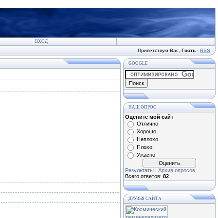
ВХОД
Приветствую Вас
,
Гость
·
RSS
GOOGLE
НАШ ОПРОС
Оцените мой сайт
Отлично
Хорошо
Неплохо
Плохо
Ужасно
Результаты
|
Архив опросов
Всего ответов:
82
ДРУЗЬЯ САЙТА