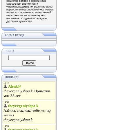
общества вопрос о знании этих
социальных институтов и
умениинаправлять их развитие имеет
первостепенное значение уже потому,
что от их состояния в значительной
мере зависит воспроизводство
населения, создание и передача
духовных ценностей.
ФОРМА ВХОДА
ПОИСК
МИНИ-ЧАТ