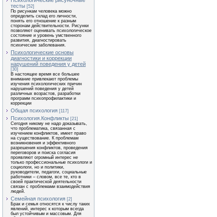
Психологические рисуночные
тесты
[52]
По рисункам человека можно
определить склад его личности,
понять его отношение к разным
сторонам действительности. Рисунки
позволяют оценивать психологическое
состояние и уровень умственного
развития, диагностировать
психические заболевания.
Психологические основы
диагностики и коррекции
нарушений поведения у детей
[30]
В настоящее время все большее
внимание привлекают проблемы
изучения психологических причин
нарушений поведения у детей
различных возрастов, разработки
программ психопрофилактики и
коррекции
Общая психология
[117]
Психология.Конфликты
[21]
Сегодня никому не надо доказывать,
что проблематика, связанная с
изучением конфликтов, имеет право
на существование. К проблемам
возникновения и эффективного
разрешения конфликтов, проведения
переговоров и поиска согласия
проявляют огромный интерес не
только профессиональные психологи и
социологи, но и политики,
руководители, педагоги, социальные
работники – словом, все те, кто в
своей практической деятельности
связан с проблемами взаимодействия
людей.
Семейная психология
[2]
Брак и семья относятся к числу таких
явлений, интерес к которым всегда
был устойчивым и массовым. Для