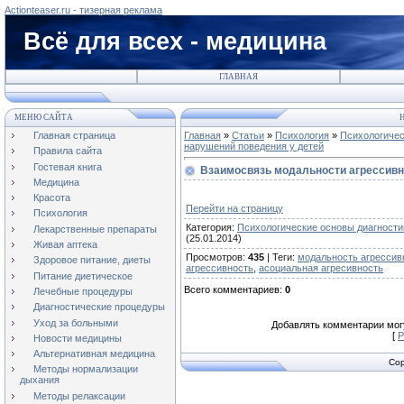
Actionteaser.ru - тизерная реклама
Всё для всех - медицина
ГЛАВНАЯ
МЕНЮ САЙТА
Н
Главная страница
Главная
»
Статьи
»
Психология
»
Психологичес
нарушений поведения у детей
Правила сайта
Гостевая книга
Взаимосвязь модальности агрессивн
Медицина
Красота
Перейти на страницу
Психология
Категория
:
Психологические основы диагности
Лекарственные препараты
(25.01.2014)
Живая аптека
Просмотров
:
435
|
Теги
:
модальность агрессив
Здоровое питание, диеты
агрессивность
,
асоциальная агресивность
Питание диетическое
Всего комментариев
:
0
Лечебные процедуры
Диагностические процедуры
Уход за больными
Добавлять комментарии могу
[
Р
Новости медицины
Альтернативная медицина
Cop
Методы нормализации
дыхания
Методы релаксации