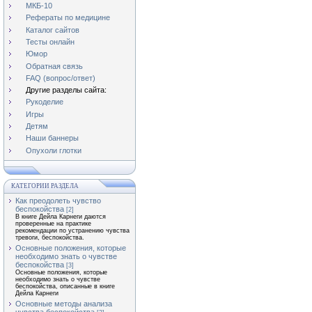
МКБ-10
Рефераты по медицине
Каталог сайтов
Тесты онлайн
Юмор
Обратная связь
FAQ (вопрос/ответ)
Другие разделы сайта:
Рукоделие
Игры
Детям
Наши баннеры
Опухоли глотки
КАТЕГОРИИ РАЗДЕЛА
Как преодолеть чувство
беспокойства
[2]
В книге Дейла Карнеги даются
проверенные на практике
рекомендации по устранению чувства
тревоги, беспокойства.
Основные положения, которые
необходимо знать о чувстве
беспокойства
[3]
Основные положения, которые
необходимо знать о чувстве
беспокойства, описанные в книге
Дейла Карнеги
Основные методы анализа