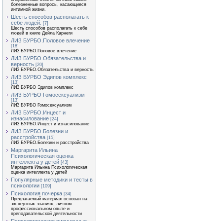
болезненные вопросы, касающиеся
интимной жизни.
Шесть способов располагать к
себе людей.
[7]
Шесть способов располагать к себе
людей в книге Дейла Карнеги
ЛИЗ БУРБО.Половое влечение
[18]
ЛИЗ БУРБО.Половое влечение
ЛИЗ БУРБО.Обязательства и
верность
[20]
ЛИЗ БУРБО.Обязательства и верность
ЛИЗ БУРБО Эдипов комплекс
[13]
ЛИЗ БУРБО Эдипов комплекс
ЛИЗ БУРБО Гомосексуализм
[13]
ЛИЗ БУРБО Гомосексуализм
ЛИЗ БУРБО.Инцест и
изнасилование
[24]
ЛИЗ БУРБО.Инцест и изнасилование
ЛИЗ БУРБО.Болезни и
расстройства
[15]
ЛИЗ БУРБО.Болезни и расстройства
Маргарита Ильина
Психологическая оценка
интеллекта у детей
[43]
Маргарита Ильина Психологическая
оценка интеллекта у детей
Популярные методики и тесты в
психологии
[109]
Психология почерка
[34]
Предлагаемый материал основан на
экспертных знаниях, личном
профессиональном опыте и
преподавательской деятельности