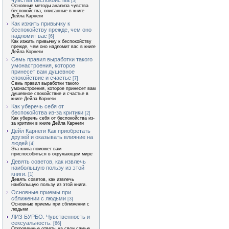
чувства беспокойства
[3]
Основные методы анализа чувства
беспокойства, описанные в книге
Дейла Карнеги
Как изжить привычку к
беспокойству прежде, чем оно
надломит вас
[6]
Как изжить привычку к беспокойству
прежде, чем оно надломит вас в книге
Дейла Корнеги
Семь правил выработки такого
умонастроения, которое
принесет вам душевное
спокойствие и счастье
[7]
Семь правил выработки такого
умонастроения, которое принесет вам
душевное спокойствие и счастье в
книге Дейла Корнеги
Как уберечь себя от
беспокойства из-за критики
[2]
Как уберечь себя от беспокойства из-
за критики в книге Дейла Карнеги
Дейл Карнеги Как приобретать
друзей и оказывать влияние на
людей
[4]
Эта книга поможет вам
приспособиться в окружающем мире
Девять советов, как извлечь
наибольшую пользу из этой
книги.
[1]
Девять советов, как извлечь
наибольшую пользу из этой книги.
Основные приемы при
сближении с людьми
[3]
Основные приемы при сближении с
людьми
ЛИЗ БУРБО. Чувственность и
сексуальность.
[66]
Откровенные ответы на свои самые