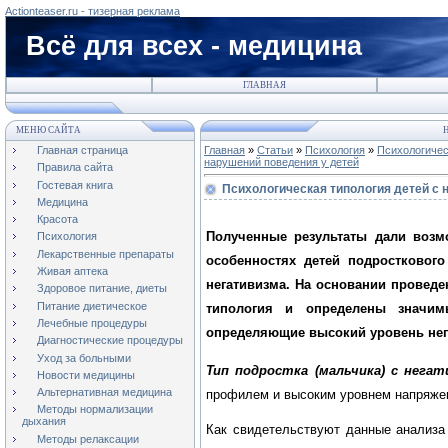
Actionteaser.ru - тизерная реклама
Всё для всех - медицина
ГЛАВНАЯ
МЕНЮ САЙТА
Н
Главная страница
Главная
»
Статьи
»
Психология
»
Психологичес
нарушений поведения у детей
Правила сайта
Гостевая книга
Психологическая типология детей с 
Медицина
Красота
Полученные результаты дали возм
Психология
Лекарственные препараты
особенностях детей подростковог
Живая аптека
негативизма. На основании проведе
Здоровое питание, диеты
Питание диетическое
типология и определены значим
Лечебные процедуры
определяющие высокий уровень нег
Диагностические процедуры
Уход за больными
Тип подростка (мальчика) с нега
Новости медицины
Альтернативная медицина
профилем и высоким уровнем напряже
Методы нормализации
дыхания
Как свидетельствуют данные анализа
Методы релаксации