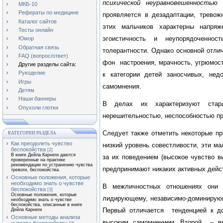
психической неуравновешенностью 
МКБ-10
Рефераты по медицине
проявляется в дезадаптации, тревож
Каталог сайтов
этих мальчиков характерны напряже
Тесты онлайн
эгоистичность и неупорядоченнос
Юмор
Обратная связь
толерантности. Однако основной отли
FAQ (вопрос/ответ)
фон настроения, мрачность, угрюмост
Другие разделы сайта:
Рукоделие
к категории детей заносчивых, нед
Игры
самомнения.
Детям
Наши баннеры
В делах их характеризуют стар
Опухоли глотки
нерешительностью, неспособностью пр
Следует также отметить некоторые п
КАТЕГОРИИ РАЗДЕЛА
Как преодолеть чувство
низкий уровень совестливости, эти м
беспокойства
[2]
В книге Дейла Карнеги даются
за их поведением (высокое чувство ви
проверенные на практике
рекомендации по устранению чувства
предпринимают никаких активных дейст
тревоги, беспокойства.
Основные положения, которые
необходимо знать о чувстве
В межличностных отношениях они
беспокойства
[3]
Основные положения, которые
лидирующему, независимо-доминирую
необходимо знать о чувстве
беспокойства, описанные в книге
Первый отличается тенденцией к до
Дейла Карнеги
Основные методы анализа
высоким самомнением. Второй – вы