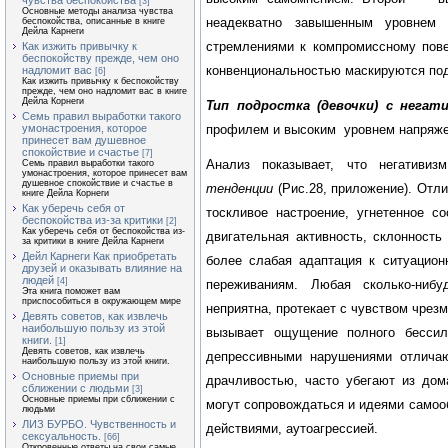
чувства беспокойства
[3]
Основные методы анализа чувства
неадекватно завышенным уровнем 
беспокойства, описанные в книге
Дейла Карнеги
стремлениями к компромиссному пов
Как изжить привычку к
беспокойству прежде, чем оно
конвенциональностью маскируются под
надломит вас
[6]
Как изжить привычку к беспокойству
прежде, чем оно надломит вас в книге
Дейла Корнеги
Тип подростка (девочки) с нега
Семь правил выработки такого
профилем и высоким уровнем напряже
умонастроения, которое
принесет вам душевное
спокойствие и счастье
[7]
Анализ показывает, что негативи
Семь правил выработки такого
умонастроения, которое принесет вам
душевное спокойствие и счастье в
тенденции
(Рис.28, приложение). Отл
книге Дейла Корнеги
Как уберечь себя от
тоскливое настроение, угнетенное с
беспокойства из-за критики
[2]
Как уберечь себя от беспокойства из-
двигательная активность, склонност
за критики в книге Дейла Карнеги
Дейл Карнеги Как приобретать
более слабая адаптация к ситуацио
друзей и оказывать влияние на
людей
[4]
переживаниям. Любая сколько-ниб
Эта книга поможет вам
приспособиться в окружающем мире
неприятна, протекает с чувством чрез
Девять советов, как извлечь
наибольшую пользу из этой
вызывает ощущение полного бессил
книги.
[1]
Девять советов, как извлечь
депрессивными нарушениями отличаю
наибольшую пользу из этой книги.
Основные приемы при
драчливостью, часто убегают из дом
сближении с людьми
[3]
Основные приемы при сближении с
могут сопровождаться и идеями само
людьми
ЛИЗ БУРБО. Чувственность и
действиями, аутоагрессией.
сексуальность.
[66]
Откровенные ответы на свои самые