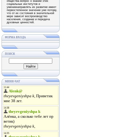
общества вопрос о знании этих
социальных институтов и
умениинаправлять их развитие имеет
первостепенное значение уже потому,
что от их состояния в значительной
мере зависит воспроизводство
населения, создание и передача
духовных ценностей.
ФОРМА ВХОДА
ПОИСК
МИНИ-ЧАТ