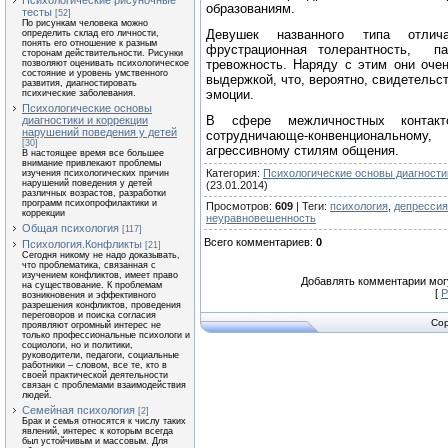
Психологические рисуночные
образованиям.
тесты
[52]
По рисункам человека можно
Девушек названного типа отлич
определить склад его личности,
понять его отношение к разным
фрустрационная толерантность, па
сторонам действительности. Рисунки
тревожность. Наряду с этим они оче
позволяют оценивать психологическое
состояние и уровень умственного
выдержкой, что, вероятно, свидетельс
развития, диагностировать
эмоции.
психические заболевания.
Психологические основы
В сфере межличностных контакто
диагностики и коррекции
нарушений поведения у детей
сотрудничающе-конвенциональному
[30]
агрессивному стилям общения.
В настоящее время все большее
внимание привлекают проблемы
Категория
:
Психологические основы диагности
изучения психологических причин
нарушений поведения у детей
(23.01.2014)
различных возрастов, разработки
программ психопрофилактики и
Просмотров
:
609
|
Теги
:
психология
,
депрессия
коррекции
неуравновешенность
Общая психология
[117]
Всего комментариев
:
0
Психология.Конфликты
[21]
Сегодня никому не надо доказывать,
что проблематика, связанная с
изучением конфликтов, имеет право
Добавлять комментарии могу
на существование. К проблемам
[
Р
возникновения и эффективного
разрешения конфликтов, проведения
переговоров и поиска согласия
Cop
проявляют огромный интерес не
только профессиональные психологи и
социологи, но и политики,
руководители, педагоги, социальные
работники – словом, все те, кто в
своей практической деятельности
связан с проблемами взаимодействия
людей.
Семейная психология
[2]
Брак и семья относятся к числу таких
явлений, интерес к которым всегда
был устойчивым и массовым. Для