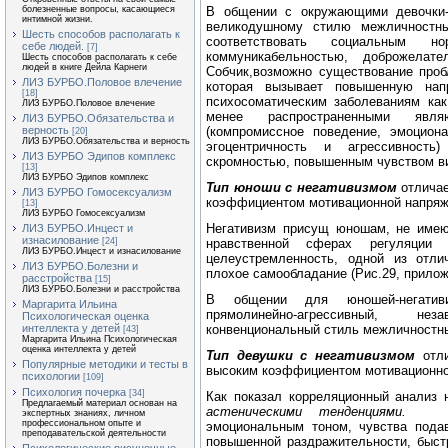
В общении с окружающими девочки-н
болезненные вопросы, касающиеся
интимной жизни.
великодушному стилю межличностны
Шесть способов располагать к
соответствовать социальным н
себе людей.
[7]
коммуникабельностью, доброжела
Шесть способов располагать к себе
людей в книге Дейла Карнеги
Собчик,возможно существование проб
ЛИЗ БУРБО.Половое влечение
которая вызывает повышенную напр
[18]
психосоматическим заболеваниям как
ЛИЗ БУРБО.Половое влечение
менее распространенными являю
ЛИЗ БУРБО.Обязательства и
(компромиссное поведение, эмоциона
верность
[20]
ЛИЗ БУРБО.Обязательства и верность
эгоцентричность и агрессивность
ЛИЗ БУРБО Эдипов комплекс
скромностью, повышенным чувством в
[13]
ЛИЗ БУРБО Эдипов комплекс
Тип юноши с негативизмом
отлича
ЛИЗ БУРБО Гомосексуализм
коэффициентом мотивационной напряж
[13]
ЛИЗ БУРБО Гомосексуализм
Негативизм присущ юношам, не име
ЛИЗ БУРБО.Инцест и
изнасилование
нравственной сферах регуляци
[24]
ЛИЗ БУРБО.Инцест и изнасилование
целеустремленность, одной из отл
ЛИЗ БУРБО.Болезни и
плохое самообладание (Рис.29, прилож
расстройства
[15]
ЛИЗ БУРБО.Болезни и расстройства
В общении для юношей-негативи
Маргарита Ильина
прямолинейно-агрессивный, не
Психологическая оценка
конвенциональный стиль межличностн
интеллекта у детей
[43]
Маргарита Ильина Психологическая
оценка интеллекта у детей
Тип девушки с негативизмом
отл
Популярные методики и тесты в
высоким коэффициентом мотивационно
психологии
[109]
Психология почерка
[34]
Как показал корреляционный анализ 
Предлагаемый материал основан на
астеническими тенденциями.
И
экспертных знаниях, личном
профессиональном опыте и
эмоциональным тоном, чувства подав
преподавательской деятельности
повышенной раздражительности, быст