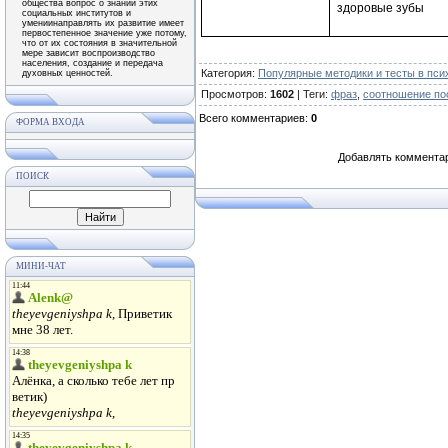
общества вопрос о знании этих
здоровые зубы
социальных институтов и
умениинаправлять их развитие имеет
первостепенное значение уже потому,
что от их состояния в значительной
мере зависит воспроизводство
населения, создание и передача
Категория
:
Популярные методики и тесты в пси
духовных ценностей.
Просмотров
:
1602
|
Теги
:
фраз
,
соотношение по
Всего комментариев
:
0
ФОРМА ВХОДА
Добавлять комментар
ПОИСК
МИНИ-ЧАТ