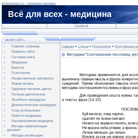
Actionteaser.ru - тизерная реклама
Всё для всех - медицина
ГЛАВНАЯ
МЕНЮ САЙТА
Главная страница
Главная
»
Статьи
»
Психология
»
Популярные ме
Правила сайта
Методика"Соотношение пословиц, ме
Гостевая книга
Медицина
Красота
Психология
Методика применяется для исс
Лекарственные препараты
вычленить главную мысль
в фразе конкретн
суждений.
Прием объяснения смысла посло
Живая аптека
методика соотношения пословиц и фраз раз
Здоровое питание, диеты
Питание диетическое
Для проведения опыта нужны таб
Лечебные процедуры
и тексты фраз (14‑15).
Диагностические процедуры
ПОСЛОВ
Уход за больными
Куй железо, пока горячо.
Новости медицины
Цыплят по осени считают.
Альтернативная медицина
Нечего на зеркало пенять, коли 
Методы нормализации
Не красна изба углами, а красна
дыхания
Лучше меньше, да лучше.
Методы релаксации
Взялся за гуж, не говори, что не