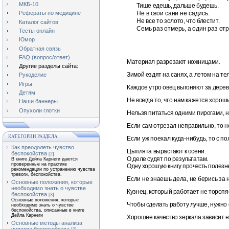
МКБ-10
Тише едешь, дальше будешь.
Не в свои сани не садись.
Рефераты по медицине
Не все то золото, что блестит.
Каталог сайтов
Семь раз отмерь, а один раз отр
Тесты онлайн
Юмор
Обратная связь
FAQ (вопрос/ответ)
Материал разрезают ножницами.
Другие разделы сайта:
Зимой ездят на санях, а летом на тел
Рукоделие
Игры
Каждое утро овец выгоняют за дерев
Детям
Не всегда то, что нам кажется хоро
Наши баннеры
Опухоли глотки
Нельзя питаться одними пирогами, н
Если сам отрезал неправильно, то н
КАТЕГОРИИ РАЗДЕЛА
Если уж поехал куда-нибудь, то с п
Как преодолеть чувство
Цыплята вырастают к осени.
беспокойства
[2]
О деле судят по результатам.
В книге Дейла Карнеги даются
проверенные на практике
Одну хорошую книгу прочесть полезне
рекомендации по устранению чувства
тревоги, беспокойства.
Если не знаешь дела, не берись за н
Основные положения, которые
необходимо знать о чувстве
Кузнец, который работает не торопяс
беспокойства
[3]
Основные положения, которые
Чтобы сделать работу лучше, нужно 
необходимо знать о чувстве
беспокойства, описанные в книге
Дейла Карнеги
Хорошее качество зеркала зависит не
Основные методы анализа