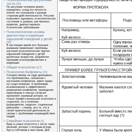
свидетельствующие о диффузности, нечетк
Психологические рисуночные
тесты
[52]
По рисункам человека можно
ФОРМА ПРОТОКОЛА
определить склад его личности,
понять его отношение к разным
сторонам действительности. Рисунки
позволяют оценивать психологическое
Пословицы или метафоры
Подо
состояние и уровень умственного
развития, диагностировать
психические заболевания.
Например,
Кузнец, ко
Психологические основы
диагностики и коррекции
Куй железо …
нарушений поведения у детей
Семь раз отмерь
Одну хорошу
[30]
В настоящее время все большее
полезнее, ч
внимание привлекают проблемы
Куй железо
Если уж пое
изучения психологических причин
нарушений поведения у детей
полдороги 
различных возрастов, разработки
Лучше меньше, да лучше
Чтобы сдел
программ психопрофилактики и
коррекции
нужно о не
Общая психология
[117]
ПРИМЕР БОЛЕЕ ГРУБОГО РАССТРО
Психология.Конфликты
[21]
Сегодня никому не надо доказывать,
Золотая голова
Человек высек на ск
что проблематика, связанная с
изучением конфликтов, имеет право
на существование. К проблемам
Ядовитый человек
Мальчик наелся сл
возникновения и эффективного
разрешения конфликтов, проведения
заболел
переговоров и поиска согласия
проявляют огромный интерес не
только профессиональные психологи и
социологи, но и политики,
руководители, педагоги, социальные
работники – словом, все те, кто в
своей практической деятельности
Зубастый парень
Больной вместо ле
связан с проблемами взаимодействия
глотнул яду (?)
людей.
Семейная психология
[2]
Брак и семья относятся к числу таких
явлений, интерес к которым всегда
Глухая ночь
У Ивана были креп
был устойчивым и массовым. Для