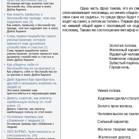
чувства беспокойства
[3]
Основные методы анализа чувства
беспокойства, описанные в книге
Одна часть фраз такова, что их с
Дейла Карнеги
слов напоминают пословицы,
но ничего общего 
Как изжить привычку к
свои сани не садись», то среди фраз будет
т
беспокойству прежде, чем оно
ездят на санях, а летом на телеге». Первая ф
надломит вас
[6]
Как изжить привычку к беспокойству
но никакой общей идеи с пословицей не соде
прежде, чем оно надломит вас в книге
пословиц. Таково же соотношение
метафор и
Дейла Корнеги
Семь правил выработки такого
умонастроения, которое
принесет вам душевное
Золотая голова.
спокойствие и счастье
[7]
Железный характ
Семь правил выработки такого
умонастроения, которое принесет вам
Ядовитый челове
душевное спокойствие и счастье в
Каменное сердце
книге Дейла Корнеги
Зубастый парень
Как уберечь себя от
Глухая ночь.
беспокойства из-за критики
[2]
Как уберечь себя от беспокойства из-
за критики в книге Дейла Карнеги
Дейл Карнеги Как приобретать
друзей и оказывать влияние на
людей
[4]
Умная голова.
Эта книга поможет вам
приспособиться в окружающем мире
Девять советов, как извлечь
Художник сделал статуэт
наибольшую пользу из этой
книги.
Золото ярче железа.
[1]
Девять советов, как извлечь
наибольшую пользу из этой книги.
Человек высек на скале
Основные приемы при
сближении с людьми
[3]
Сильный характер.
Основные приемы при сближении с
людьми
Железо тверже меди.
ЛИЗ БУРБО. Чувственность и
сексуальность.
[66]
Железная дорога.
Откровенные ответы на свои самые