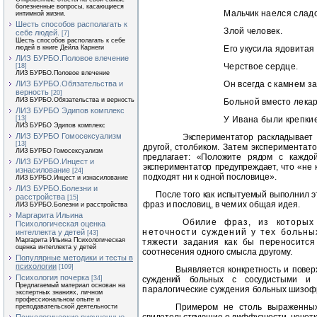
болезненные вопросы, касающиеся
Мальчик наелся сладо
интимной жизни.
Шесть способов располагать к
Злой человек.
себе людей.
[7]
Шесть способов располагать к себе
людей в книге Дейла Карнеги
Его укусила ядовитая
ЛИЗ БУРБО.Половое влечение
Черствое сердце.
[18]
ЛИЗ БУРБО.Половое влечение
ЛИЗ БУРБО.Обязательства и
Он всегда с камнем за
верность
[20]
ЛИЗ БУРБО.Обязательства и верность
Больной вместо лекар
ЛИЗ БУРБО Эдипов комплекс
[13]
У Ивана были крепкие
ЛИЗ БУРБО Эдипов комплекс
ЛИЗ БУРБО Гомосексуализм
Экспериментатор раскладывает
[13]
другой, столбиком. Затем эксперимента
ЛИЗ БУРБО Гомосексуализм
предлагает: «Положите рядом с
каждо
ЛИЗ БУРБО.Инцест и
экспери
ментатор предупреждает, что «не 
изнасилование
[24]
подходят ни к одной пословице».
ЛИЗ БУРБО.Инцест и изнасилование
ЛИЗ БУРБО.Болезни и
После того как испытуемый выполнил 
расстройства
[15]
фраз и пословиц, в чем их общая идея.
ЛИЗ БУРБО.Болезни и расстройства
Маргарита Ильина
Обилие фраз, из которых
Психологическая оценка
неточности суждений у тех больны
интеллекта у детей
[43]
Маргарита Ильина Психологическая
тяжести задания как бы
переносится
оценка интеллекта у детей
соотнесения одного смысла другому.
Популярные методики и тесты в
психологии
[109]
Выявляется конкретность и повер
Психология почерка
[34]
суждений больных с сосудистыми и
Предлагаемый материал основан на
паралогические суждения
больных шизоф
экспертных знаниях, личном
профессиональном опыте и
Примером не столь выраженных
преподавательской деятельности