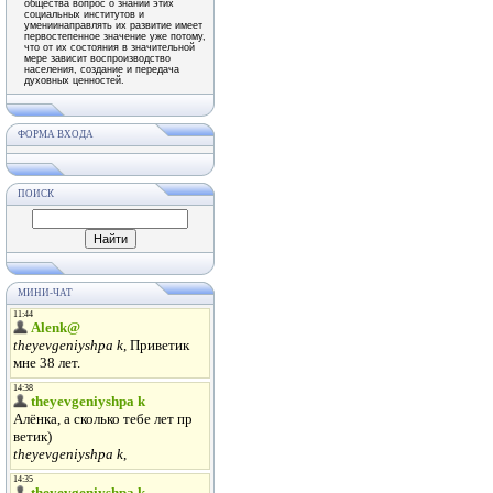
общества вопрос о знании этих
социальных институтов и
умениинаправлять их развитие имеет
первостепенное значение уже потому,
что от их состояния в значительной
мере зависит воспроизводство
населения, создание и передача
духовных ценностей.
ФОРМА ВХОДА
ПОИСК
МИНИ-ЧАТ