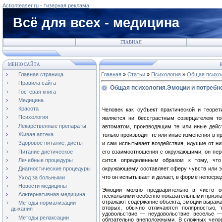
Actionteaser.ru - тизерная реклама
Всё для всех - медицина
ГЛАВНАЯ
МЕНЮ САЙТА
Н
Главная страница
Главная
»
Статьи
»
Психология
»
Общая психо
Правила сайта
Общая психология.Эмоции и потребн
Гостевая книга
Медицина
Красота
Человек как субъект практической и теорет
Психология
является ни бесстрастным созерцателем тог
Лекарственные препараты
автоматом, производящим те или иные дейс
Живая аптека
только производит те или иные изменения в пр
Здоровое питание, диеты
и сам испытывает воздействия, идущие от ни
Питание диетическое
его взаимоотношения с окру­жающими; он пере
Лечебные процедуры
сится определенным образом к тому, что 
окружающему составляет сферу чувств или эмо
Диагностические процедуры
что он испытывает и делает, в форме непосре
Уход за больными
Новости медицины
Эмоции можно предварительно в чисто оп
Альтернативная медицина
несколькими особенно показательными признак
отражают содержание объекта, эмоции выражаю
Методы нормализации
вторых, обычно отличаются полярностью, 
дыхания
удовольствие — неудовольствие, веселье —
Методы релаксации
обязательно внеположными. В сложных челов