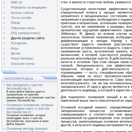
ство: в ревности страстная любовь уживается 
МКБ-10
Рефераты по медицине
Существенными качествами аффективно-эм
отрицательный полюса в эмоции, являются
Каталог сайтов
неприятного в эмоциональ­ных состояниях ск
Тесты онлайн
напряжения и разрядки, возбуждения и подавле
Юмор
приятным и неприятным, основными «измере­ни
чувств), или же напряжение и разрядка, во
Обратная связь
органические ощущения аффективного характе
FAQ (вопрос/ответ)
Эббингауз, Ж. Дюма), во всяком случае н
значительна. Наличие напряжения, возбужде
Другие разделы сайта:
дифференциацию в эмоции. Наряду с воз
Рукоделие
существует радость покойная (растроганн
исполненная устремленности (радость страстн
Игры
напряженная грусть, исполненная тревоги, в
Детям
меланхолия, в которой чувствуется разрядк
реальное многообразие чувств. В дей­ствител
Наши баннеры
качеств и оттенков. При этом эмоции никак 
Опухоли глотки
таковой. Эмоциональность, или аффективн
процессов, которые в действительности
отражающими — пусть специфическим обра
образом, никак не могут противопоставля
КАТЕГОРИИ РАЗДЕЛА
исключающие противоположности. Сами эмоц
интеллектуального, так же как познаватель
Как преодолеть чувство
эмо­ционального. И одни и другие являются в
беспокойства
[2]
деятельности индивида, в которой в единстве
В книге Дейла Карнеги даются
проверенные на практике
Для подлинного понимания эмоций в их от
рекомендации по устранению чувства
намеченной выше чисто описательной их харак
тревоги, беспокойства.
Основные положения, которые
Основной исходный момент, определяющий
необходимо знать о чувстве
эмоциональных процессах устанавлива
беспокойства
[3]
совершающимся в соответствии или вразр
Основные положения, которые
направленной на удовлетворе­ние этих потреб
необходимо знать о чувстве
беспокойства, описанные в книге
процессов, захватывающих основные витальны
Дейла Карнеги
другой; в результате индивид настраивается 
Основные методы анализа
Соотношение между этими двумя рядами яв