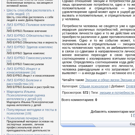
Однако отношение эмоций и потребностей дал
болезненные вопросы, касающиеся
лишь органические потребности, одно и то 
интимной жизни.
положительное и отрицательное — значе
Шесть способов располагать к
удовлетворение одной может идти в ущерб дру
себе людей.
[7]
вызвать и положительные, и отрицательные э
Шесть способов располагать к себе
у человека.
людей в книге Дейла Карнеги
ЛИЗ БУРБО.Половое влечение
Потребности человека не сводятся уже к одн
[18]
иерархия различных потребностей, интересов
ЛИЗ БУРБО.Половое влечение
установок личности одно и то же действие и
ЛИЗ БУРБО.Обязательства и
приобрести различное и даже противоположное
верность
[20]
значение. Одно и то же событие может, т
ЛИЗ БУРБО.Обязательства и верность
положительным и отрица­тельным — эмоцион
ЛИЗ БУРБО Эдипов комплекс
ность человеческих чувств, их амбивалентнос
[13]
в связи со сдвигами в направленности личнос
ЛИЗ БУРБО Эдипов комплекс
менее внезапно переходит в свою проти
ЛИЗ БУРБО Гомосексуализм
соотношением с изолированно взятыми потре
[13]
целом. Определяясь соотношением хода действ
ЛИЗ БУРБО Гомосексуализм
человека отражают строение его лич­ности
ЛИЗ БУРБО.Инцест и
человека равно­душным и что затрагивает ег
изнасилование
[24]
выявляет — а иногда выдает — истинное его 
ЛИЗ БУРБО.Инцест и изнасилование
Читайте также
Эмоции и образ жизни.Эмоции и
ЛИЗ БУРБО.Болезни и
расстройства
[15]
Категория
:
Общая психология
|
Добавил
:
Dmitrii
ЛИЗ БУРБО.Болезни и расстройства
Маргарита Ильина
Просмотров
:
572
|
Теги
:
эмоции и потребности
Психологическая оценка
интеллекта у детей
[43]
Всего комментариев
:
0
Маргарита Ильина Психологическая
оценка интеллекта у детей
Популярные методики и тесты в
Добавлять комментарии могу
психологии
[109]
[
Р
Психология почерка
[34]
Предлагаемый материал основан на
Cop
экспертных знаниях, личном
профессиональном опыте и
преподавательской деятельности