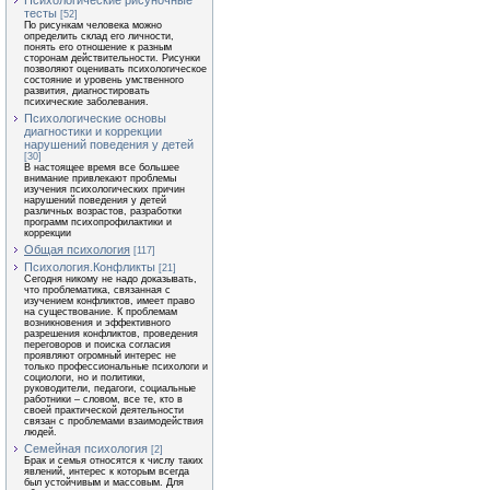
Психологические рисуночные
тесты
[52]
По рисункам человека можно
определить склад его личности,
понять его отношение к разным
сторонам действительности. Рисунки
позволяют оценивать психологическое
состояние и уровень умственного
развития, диагностировать
психические заболевания.
Психологические основы
диагностики и коррекции
нарушений поведения у детей
[30]
В настоящее время все большее
внимание привлекают проблемы
изучения психологических причин
нарушений поведения у детей
различных возрастов, разработки
программ психопрофилактики и
коррекции
Общая психология
[117]
Психология.Конфликты
[21]
Сегодня никому не надо доказывать,
что проблематика, связанная с
изучением конфликтов, имеет право
на существование. К проблемам
возникновения и эффективного
разрешения конфликтов, проведения
переговоров и поиска согласия
проявляют огромный интерес не
только профессиональные психологи и
социологи, но и политики,
руководители, педагоги, социальные
работники – словом, все те, кто в
своей практической деятельности
связан с проблемами взаимодействия
людей.
Семейная психология
[2]
Брак и семья относятся к числу таких
явлений, интерес к которым всегда
был устойчивым и массовым. Для