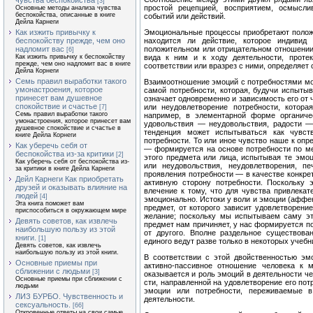
чувства беспокойства
[3]
простой рецепцией, восприятием, осмысли
Основные методы анализа чувства
беспокойства, описанные в книге
событий или действий.
Дейла Карнеги
Как изжить привычку к
Эмоциональные процессы приобретают положи
беспокойству прежде, чем оно
находится ли действие, которое индивид п
надломит вас
положительном или отрица­тельном отношении 
[6]
Как изжить привычку к беспокойству
вида к ним и к ходу деятельности, протек
прежде, чем оно надломит вас в книге
соответствии или вразрез с ними, определяет 
Дейла Корнеги
Семь правил выработки такого
Взаимоотношение эмоций с потребностями мо
умонастроения, которое
самой потребности, которая, будучи испыты
принесет вам душевное
означает одновремен­но и зависимость его от 
спокойствие и счастье
или неудовлетворение потребности, котор
[7]
Семь правил выработки такого
например, в элементарной форме органиче
умонастроения, которое принесет вам
удовольствия — неудо­вольствия, радости —
душевное спокойствие и счастье в
тенденция может испытываться как чувств
книге Дейла Корнеги
потребности. То или иное чувство наше к опр
Как уберечь себя от
— формируется на основе по­требности по ме
беспокойства из-за критики
[2]
этого предмета или лица, испытывая те эмо
Как уберечь себя от беспокойства из-
или неудовольствия, неудовлетворения, п
за критики в книге Дейла Карнеги
проявления потребности — в каче­стве конкр
Дейл Карнеги Как приобретать
актив­ную сторону потребности. Поскольку
друзей и оказывать влияние на
влечение к тому, что для чувства привлекат
людей
[4]
эмоционально. Истоки у воли и эмо­ции (аффе
Эта книга поможет вам
пред­мет, от которого зависит удовлетворени
приспособиться в окружающем мире
желание; поскольку мы испытываем саму эт
Девять советов, как извлечь
предмет нам причиняет, у нас фор­мируется п
наибольшую пользу из этой
от другого. Вполне раздельное существов
книги.
[1]
единого ведут разве только в некоторых учебн
Девять советов, как извлечь
наибольшую пользу из этой книги.
В соответствии с этой двойственностью эм
Основные приемы при
активно-пассивное отношение человека к ми
сближении с людьми
[3]
оказывается и роль эмоций в деятельности ч
Основные приемы при сближении с
сти, направленной на удовлетворение его потр
людьми
эмоции или потребности, переживаемые 
ЛИЗ БУРБО. Чувственность и
деятельности.
сексуальность.
[66]
Откровенные ответы на свои самые