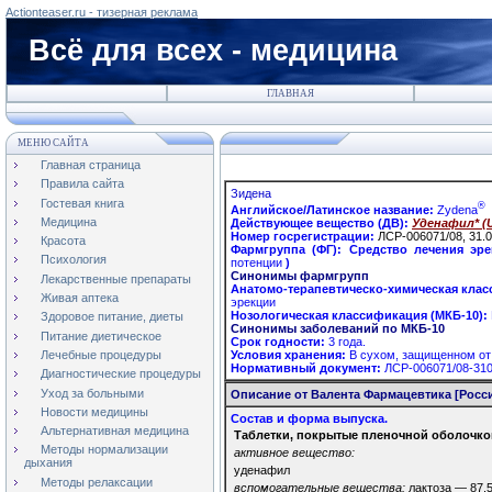
Actionteaser.ru - тизерная реклама
Всё для всех - медицина
ГЛАВНАЯ
МЕНЮ САЙТА
Главная страница
Правила сайта
Зидена
Гостевая книга
®
Английское/Латинское название:
Zydena
Медицина
Действующее вещество (ДВ):
Уденафил* (U
Номер госрегистрации:
ЛСР-006071/08, 31.0
Красота
Фармгруппа (ФГ):
Средство лечения эр
Психология
потенции
)
Синонимы фармгрупп
Лекарственные препараты
Анатомо-терапевтическо-химическая клас
Живая аптека
эрекции
Нозологическая классификация (МКБ-10):
Здоровое питание, диеты
Синонимы заболеваний по МКБ-10
Питание диетическое
Срок годности:
3 года.
Условия хранения:
В сухом, защищенном от
Лечебные процедуры
Нормативный документ:
ЛСР-006071/08-31
Диагностические процедуры
Уход за больными
Описание от Валента Фармацевтика [Росс
Новости медицины
Состав и форма выпуска.
Альтернативная медицина
Таблетки, покрытые пленочной оболочко
Методы нормализации
активное вещество:
дыхания
уденафил
Методы релаксации
вспомогательные вещества:
лактоза — 87,5