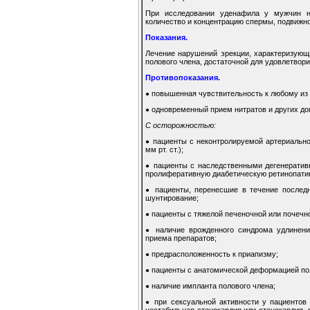
При исследовании уденафила у мужчин н
количество и концентрацию спермы, подвижн
Показания.
Лечение нарушений эрекции, характеризующ
полового члена, достаточной для удовлетвори
Противопоказания.
повышенная чувствительность к любому из 
●
одновременный прием нитратов и других дон
●
С осторожностью:
пациенты с неконтролируемой артериальной
●
мм рт. ст.);
пациенты с наследственными дегенератив
●
пролиферативную диабетическую ретинопати
пациенты, перенесшие в течение последн
●
шунтирование;
пациенты с тяжелой печеночной или почечн
●
наличие врожденного синдрома удлинен
●
приема препаратов;
предрасположенность к приапизму;
●
пациенты с анатомической деформацией по
●
наличие импланта полового члена;
●
при сексуальной активности у пациентов
●
нестабильная стенокардия или стенокардия, 