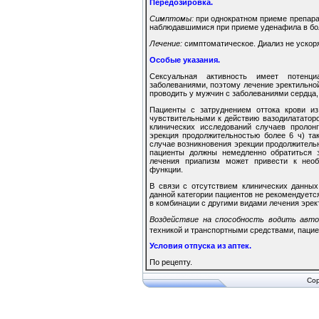
Передозировка.
Симптомы:
при однократном приеме препара
наблюдавшимися при приеме уденафила в бол
Лечение:
симптоматическое. Диализ не ускор
Особые указания.
Сексуальная активность имеет потенц
заболеваниями, поэтому лечение эректильной
проводить у мужчин с заболеваниями сердца,
Пациенты с затруднением оттока крови из
чувствительными к действию вазодилататоро
клинических исследований случаев пролон
эрекция продолжительностью более 6 ч) та
случае возникновения эрекции продолжитель
пациенты должны немедленно обратиться 
лечения приапизм может привести к необ
функции.
В связи с отсутствием клинических данны
данной категории пациентов не рекомендуетс
в комбинации с другими видами лечения эрек
Воздействие на способность водить авто
техникой и транспортными средствами, пацие
Условия отпуска из аптек.
По рецепту.
Cop