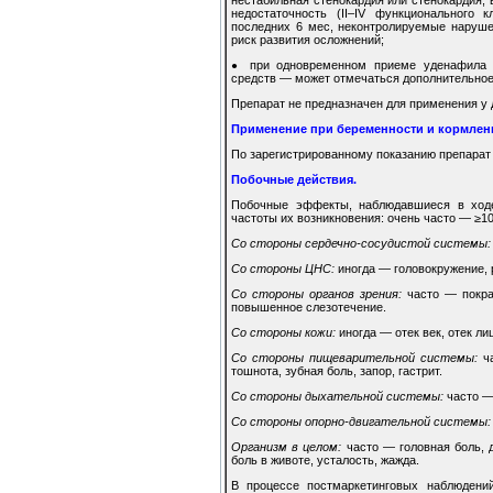
недостаточность (II–IV функционального
последних 6 мес, неконтролируемые наруш
риск развития осложнений;
при одновременном приеме уденафила и
●
средств — может отмечаться дополнительное 
Препарат не предназначен для применения у д
Применение при беременности и кормлен
По зарегистрированному показанию препарат
Побочные действия.
Побочные эффекты, наблюдавшиеся в ходе
частоты их возникновения: очень часто — ≥1
Со стороны сердечно-сосудистой системы:
Со стороны ЦНС:
иногда — головокружение, 
Со стороны органов зрения:
часто — покрас
повышенное слезотечение.
Со стороны кожи:
иногда — отек век, отек ли
Со стороны пищеварительной системы:
ча
тошнота, зубная боль, запор, гастрит.
Со стороны дыхательной системы:
часто — 
Со стороны опорно-двигательной системы:
Организм в целом:
часто — головная боль, 
боль в животе, усталость, жажда.
В процессе постмаркетинговых наблюдени