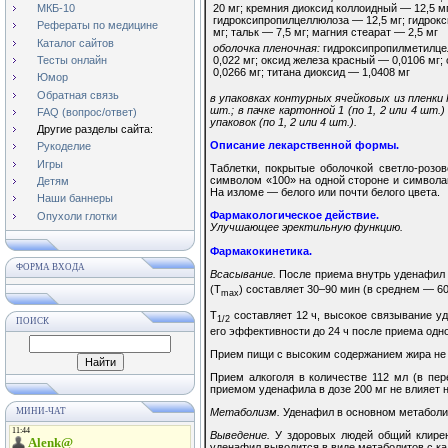
20 мг; кремния диоксид коллоидный — 12,5 мг
МКБ-10
гидроксипропилцеллюлоза — 12,5 мг; гидрок
Рефераты по медицине
мг; тальк — 7,5 мг; магния стеарат — 2,5 мг
Каталог сайтов
оболочка пленочная:
гидроксипропилметилцел
Тесты онлайн
0,022 мг; оксид железа красный — 0,0106 мг
0,0266 мг; титана диоксид — 1,0408 мг
Юмор
Обратная связь
в упаковках контурных ячейковых из пленки 
шт.; в пачке картонной 1 (по 1, 2 или 4 шт.)
FAQ (вопрос/ответ)
упаковок (по 1, 2 или 4 шт.).
Другие разделы сайта:
Описание лекарственной формы.
Рукоделие
Игры
Таблетки, покрытые оболочкой светло-розо
символом «100» на одной стороне и символам
Детям
На изломе — белого или почти белого цвета.
Наши баннеры
Фармакологическое действие.
Опухоли глотки
Улучшающее эректильную функцию.
Фармакокинетика.
ФОРМА ВХОДА
Всасывание.
После приема внутрь уденафил 
(T
) составляет 30–90 мин (в среднем — 60
max
T
составляет 12 ч, высокое связывание у
1/2
ПОИСК
его эффективности до 24 ч после приема одн
Прием пищи с высоким содержанием жира не 
Прием алкоголя в количестве 112 мл (в пе
приемом уденафила в дозе 200 мг не влияет
Метаболизм.
Уденафил в основном метаболи
МИНИ-ЧАТ
Выведение.
У здоровых людей общий клирен
уденафил выводится в виде метаболитов с ка