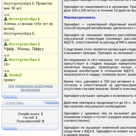
Уденафил не накапливается в организме. П
дозе 100 и 200 мг/сут в течение 10 дней не
Фармакодинамика.
Уденафил — селективный обратимый ингиб
способствующей метаболизму циклического 
Уденафил не оказывает прямого расслабляю
сексуальной стимуляции усиливает рассла
ФДЭ-5, ответственной за распад цГМФ в каве
Следствием этого является релаксация гладк
и вызывает эрекцию. Препарат не оказывает 
Исследования
in vitro
показали, что уденафи
присутствует в гладких мышцах кавернозно
скелетных мышцах, тромбоцитах, почках, 
мощным ингибитором в отношении ФДЭ-5, 
локализуются в сердце, головном мозге, кров
Кроме того, уденафил в 700 раз активнее 
сетчатке и ответственной за цветовоспри
Для добавления необходима
отсутствие случаев миалгии, болей в поясниц
авторизация
Уденафил улучшает эрекцию и возможность п
Действие препарата продолжается до 24 ч. Э
СТАТИСТИКА
при наличии сексуального возбуждения.
Уденафил у здоровых лиц не вызывает дос
Онлайн всего:
1
положении «лежа» и «стоя» (среднее максималь
Гостей:
1
соответственно).
Пользователей:
0
Уденафил не вызывает изменений распознава
сродством к ФДЭ-6. Уденафил не влияет на о
и размер зрачка.