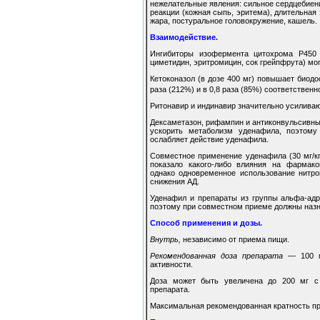
нежелательные явления: сильное сердцебиени
реакции (кожная сыпь, эритема), длительная
жара, постуральное головокружение, кашель.
Взаимодействие.
Ингибиторы изофермента цитохрома Р450 C
циметидин, эритромицин, сок грейпфрута) мо
Кетоконазол (в дозе 400 мг) повышает биодо
раза (212%) и в 0,8 раза (85%) соответственн
Ритонавир и индинавир значительно усилива
Дексаметазон, рифампин и антиконвульсивны
ускорить метаболизм уденафила, поэтом
ослабляет действие уденафила.
Совместное применение уденафила (30 мг/кг 
показало какого-либо влияния на фармако
однако одновременное использование нитро
снижения АД.
Уденафил и препараты из группы альфа-ад
поэтому при совместном приеме должны назн
Способ применения и дозы.
Внутрь,
независимо от приема пищи.
Рекомендованная доза препарата
— 100 мг
активности.
Доза может быть увеличена до 200 мг с
препарата.
Максимальная рекомендованная кратность пр