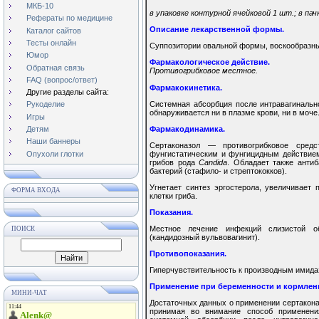
МКБ-10
в упаковке контурной ячейковой 1 шт.; в пач
Рефераты по медицине
Описание лекарственной формы.
Каталог сайтов
Тесты онлайн
Суппозитории овальной формы, воскообразные
Юмор
Фармакологическое действие.
Обратная связь
Противогрибковое местное.
FAQ (вопрос/ответ)
Фармакокинетика.
Другие разделы сайта:
Системная абсорбция после интравагинальн
Рукоделие
обнаруживается ни в плазме крови, ни в моче
Игры
Фармакодинамика.
Детям
Наши баннеры
Сертаконазол — противогрибковое средс
Опухоли глотки
фунгистатическим и фунгицидным действием
грибов рода
Candida
. Обладает также анти
бактерий (стафило- и стрептококков).
Угнетает синтез эргостерола, увеличивает
ФОРМА ВХОДА
клетки гриба.
Показания.
Местное лечение инфекций слизистой 
ПОИСК
(кандидозный вульвовагинит).
Противопоказания.
Гиперчувствительность к производным имида
Применение при беременности и кормлен
МИНИ-ЧАТ
Достаточных данных о применении сертаконаз
принимая во внимание способ применения