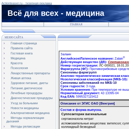
Actionteaser.ru - тизерная реклама
Всё для всех - медицина
ГЛАВНАЯ
МЕНЮ САЙТА
Главная страница
Правила сайта
Гостевая книга
Залаин
®
Медицина
Английское/Латинское название:
Zalain
Действующее вещество (ДВ):
Сертаконазол
Красота
Номер госрегистрации:
ЛС-000021, 18.01.20
Психология
Фармгруппа (ФГ):
Противогрибковые средс
Синонимы фармгрупп
Лекарственные препараты
Анатомо-терапевтическо-химическая клас
Живая аптека
Нозологическая классификация (МКБ-10):
Синонимы заболеваний по МКБ-10
Здоровое питание, диеты
Срок годности:
3 года.
Питание диетическое
Условия хранения:
При температуре не выш
Нормативный документ:
42-13395-04
Лечебные процедуры
Код EAN:
5995327115412
Диагностические процедуры
Уход за больными
Описание от ЭГИС ОАО [Венгрия]
Новости медицины
Состав и форма выпуска.
Альтернативная медицина
Суппозитории вагинальные
Методы нормализации
сертаконазола нитрат
дыхания
вспомогательные вещества:
витепсол; суп
Методы релаксации
коллоидный безводный