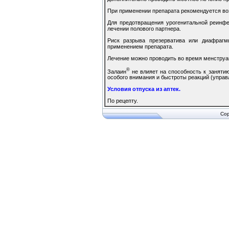
При применении препарата рекомендуется воз
Для предотвращения урогенитальной реинф
лечении полового партнера.
Риск разрыва презерватива или диафрагм
применением препарата.
Лечение можно проводить во время менструа
®
Залаин
не влияет на способность к заняти
особого внимания и быстроты реакций (управл
Условия отпуска из аптек.
По рецепту.
Cop