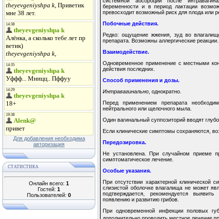
системной абсорбции после интравагин
беременности и в период лактации возмож
превосходит возможный риск для плода или р
Побочные действия.
Редко: ощущение жжения, зуд во влагалищ
препарата. Возможны аллергические реакции.
Взаимодействие.
Одновременное применение с местными кон
действия последних.
Способ применения и дозы.
Интравагинально
, однократно.
Перед применением препарата необходи
нейтрального или щелочного мыла.
Один вагинальный суппозиторий вводят глубок
Если клинические симптомы сохраняются, воз
Для добавления необходима
Передозировка.
авторизация
Не установлена. При случайном приеме п
симптоматическое лечение.
СТАТИСТИКА
Особые указания.
При отсутствии характерной клинической с
Онлайн всего:
1
слизистой оболочке влагалища не может явл
Гостей:
1
подтверждается, рекомендуется выявить
Пользователей:
0
появлению и развитию грибов.
При одновременной инфекции половых губ
дополнительно проводить местное лечение п