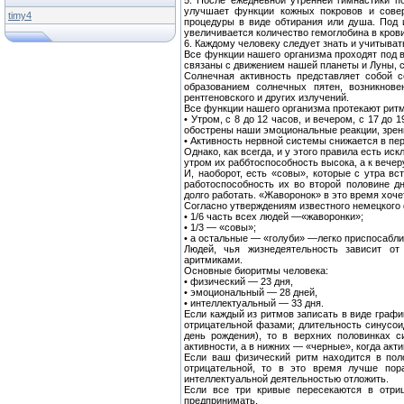
5. После ежедневной утренней гимнастики п
улучшает функции кожных покровов и сове
timy4
процедуры в виде обтирания или душа. Под 
увеличивается количество гемоглобина в крови
6. Каждому человеку следует знать и учитыват
Все функции нашего организма проходят под в
связаны с движением нашей планеты и Луны, с
Солнечная активность представляет собой 
образованием солнечных пятен, возникнове
рентгеновского и других излучений.
Все функции нашего организма протекают ритм
• Утром, с 8 до 12 часов, и вечером, с 17 до
обострены наши эмоциональные реакции, зрени
• Активность нервной системы снижается в пер
Однако, как всегда, и у этого правила есть и
утром их раббтоспособность высока, а к вече
И, наоборот, есть «совы», которые с утра в
работоспособность их во второй половине д
долго работать. «Жаворонок» в это время хоче
Согласно утверждениям известного немецкого 
• 1/6 часть всех людей —«жаворонки»;
• 1/3 — «совы»;
• а остальные — «голуби» —легко приспосаблив
Людей, чья жизнедеятельность зависит о
аритмиками.
Основные биоритмы человека:
• физический — 23 дня,
• эмоциональный — 28 дней,
• интеллектуальный — 33 дня.
Если каждый из ритмов записать в виде графи
отрицательной фазами; длительность синусои
день рождения), то в верхних половинках с
активности, а в нижних — «черные», когда акт
Если ваш физический ритм находится в пол
отрицательной, то в это время лучше пор
интеллектуальной деятельностью отложить.
Если все три кривые пересекаются в отриц
предпринимать.