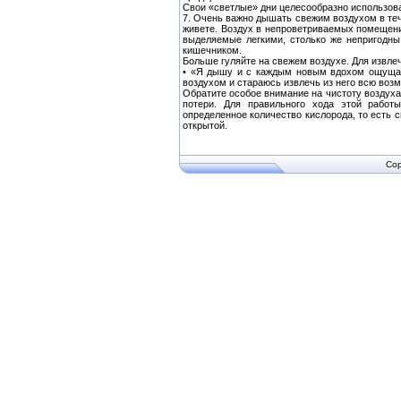
Свои «светлые» дни целесообразно использоват
7. Очень важно дышать свежим воздухом в теч
живете. Воздух в непроветриваемых помещен
выделяемые легкими, столько же непригодны
кишечником.
Больше гуляйте на свежем воздухе. Для извле
• «Я дышу и с каждым новым вдохом ощущаю
воздухом и стараюсь извлечь из него всю воз
Обратите особое внимание на чистоту воздуха
потери. Для правильного хода этой работ
определенное количество кислорода, то есть 
открытой.
Cop