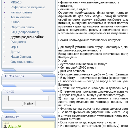
• физическая и умственная деятельность,
МКБ-10
• питание,
Рефераты по медицине
• очищение, в отдых.
Каталог сайтов
Освоение необходимых физических нагрузо
одинаковым для всех людей. Каждый человек
Тесты онлайн
своей психики должен выбрать наиболее ща
Юмор
питания, очищения организма и затем постеп
изменять характер нагрузок, питания и очищен
Обратная связь
Можно предложить режимы физических нагру
FAQ (вопрос/ответ)
максимальными по напряженности моделями, к
Другие разделы сайта:
Режим необходимых физических нагрузок
Рукоделие
Игры
Для людей умственного труда необходимо, чт
на физическую деятельность.
Детям
Ежедневные и периодические физические нагр
Наши баннеры
Каждый день
Утром:
Опухоли глотки
• суставная гимнастика 10 минут,
• бег трусцой 15-60 минут.
Днем или вечером:
• быстрая энергичная ходьба — 1 час. Еженед
ФОРМА ВХОДА
• В субботу — физическая работа (в квартире и
• В воскресенье — поход за город в лес на цел
Ежегодно
• В течение отпуска 2-3 похода на длительные 
• В течение дня проявлять физическую активно
ПОИСК
1) через каждые 50 минут умственного труда 
2) там, где только можно, заменять пассивно
лифта подниматься по лестнице пешком, вм
пешком).
• Физическая нагрузка на организм должна вво
• Во всех физических упражнениях и беге не 
в случае перенапряжения уменьшать нагрузки.
МИНИ-ЧАТ
Режим питания
• Есть только тогда, когда хочется есть.
• Не переедать, есть столько (по объему), ско