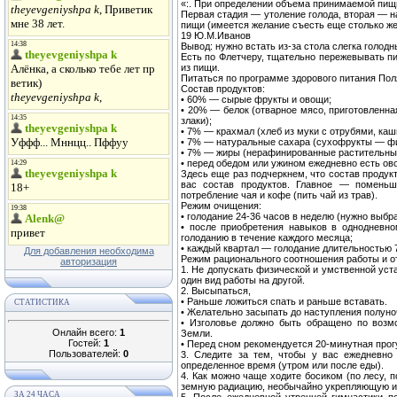
«:. При определении объема принимаемой пищи
Первая стадия — утоление голода, вторая — н
пищи (имеется желание съесть еще столько же)
19 Ю.М.Иванов
Вывод: нужно встать из-за стола слегка голод
Есть по Флетчеру, тщательно пережевывать п
из пищи.
Питаться по программе здорового питания Поля
Состав продуктов:
• 60% — сырые фрукты и овощи;
• 20% — белок (отварное мясо, приготовленна
злаки);
• 7% — крахмал (хлеб из муки с отрубями, каш
• 7% — натуральные сахара (сухофрукты — фи
• 7% — жиры (нерафинированные растительны
• перед обедом или ужином ежедневно есть ов
Здесь еще раз подчеркнем, что состав продук
вас состав продуктов. Главное — поменьше
потребление чая и кофе (пить чай из трав).
Режим очищения:
• голодание 24-36 часов в неделю (нужно выбр
• после приобретения навыков в однодневно
голоданию в течение каждого месяца;
• каждый квартал — голодание длительностью 7
Для добавления необходима
Режим рационального соотношения работы и о
авторизация
1. Не допускать физической и умственной уст
один вид работы на другой.
2. Высыпаться,
• Раньше ложиться спать и раньше вставать.
СТАТИСТИКА
• Желательно засыпать до наступления полуно
• Изголовье должно быть обращено по возм
Онлайн всего:
1
Земли.
Гостей:
1
• Перед сном рекомендуется 20-минутная про
Пользователей:
0
3. Следите за тем, чтобы у вас ежедневно
определенное время (утром или после еды).
4. Как можно чаще ходите босиком (по лесу, 
земную радиацию, необычайно укрепляющую и
ЗА 24 ЧАСА