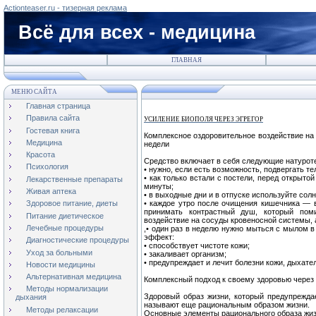
Actionteaser.ru - тизерная реклама
Всё для всех - медицина
ГЛАВНАЯ
МЕНЮ САЙТА
Главная страница
Правила сайта
УСИЛЕНИЕ БИОПОЛЯ ЧЕРЕЗ ЭГРЕГОР
Гостевая книга
Комплексное оздоровительное воздействие на 
Медицина
недели
Красота
Средство включает в себя следующие натурот
Психология
• нужно, если есть возможность, подвергать 
• как только встали с постели, перед открыто
Лекарственные препараты
минуты;
Живая аптека
• в выходные дни и в отпуске используйте сол
• каждое утро после очищения кишечника — 
Здоровое питание, диеты
принимать контрастный душ, который пом
Питание диетическое
воздействие на сосуды кровеносной системы, а
Лечебные процедуры
,• один раз в неделю нужно мыться с мылом в
эффект:
Диагностические процедуры
• способствует чистоте кожи;
Уход за больными
• закаливает организм;
• предупреждает и лечит болезни кожи, дыхат
Новости медицины
Альтернативная медицина
Комплексный подход к своему здоровью через 
Методы нормализации
Здоровый образ жизни, который предупрежда
дыхания
называют еще рациональным образом жизни.
Методы релаксации
Основные элементы рационального образа жи