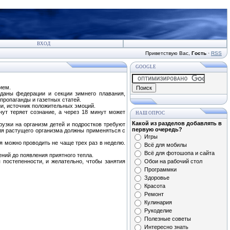
ВХОД
Приветствую Вас
,
Гость
·
RSS
GOOGLE
ием.
зданы федерации и секции зимнего плавания,
пропаганды и газетных статей.
и, источник положительных эмоций.
ут теряет сознание, а через 18 минут может
НАШ ОПРОС
Какой из разделов добавлять в
узки на организм детей и подростков требуют
первую очередь?
ля растущего организма должны применяться с
Игры
я можно проводить не чаще трех раз в неделю.
Всё для мобилы
Всё для фотошопа и сайта
ний до появления приятного тепла.
постепенности, и желательно, чтобы занятия
Обои на рабочий стол
Программки
Здоровье
Красота
Ремонт
Кулинария
Рукоделие
Полезные советы
Интересно знать