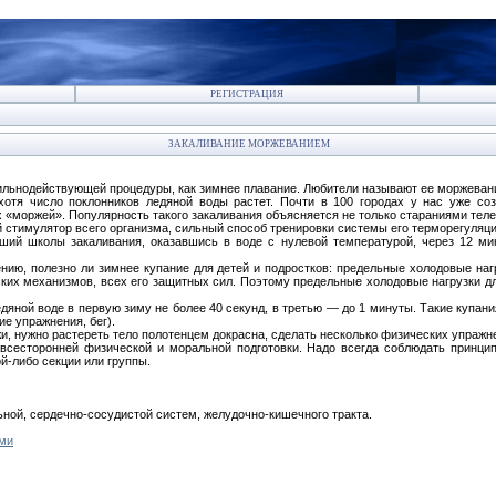
РЕГИСТРАЦИЯ
ЗАКАЛИВАНИЕ МОРЖЕВАНИЕМ
сильнодействующей процедуры, как зимнее плавание. Любители называют ее моржеван
отя число поклонников ледяной воды растет. Почти в 100 городах у нас уже со
«моржей». Популярность такого закаливания объясняется не только стараниями теле
стимулятор всего организма, сильный способ тренировки системы его терморегуляци
дший школы закаливания, оказавшись в воде с нулевой температурой, через 12 мин
ию, полезно ли зимнее купание для детей и подростков: предельные холодовые нагр
ких механизмов, всех его защитных сил. Поэтому предельные холодовые нагрузки д
дяной воде в первую зиму не более 40 секунд, в третью — до 1 минуты. Такие купани
е упражнения, бег).
и, нужно растереть тело полотенцем докрасна, сделать несколько физических упражне
всесторонней физической и моральной подготовки. Надо всегда соблюдать принцип 
й-либо секции или группы.
ьной, сердечно-сосудистой систем, желудочно-кишечного тракта.
ми