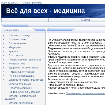
Actionteaser.ru - тизерная реклама
Всё для всех - медицина
ГЛАВНАЯ
МЕНЮ САЙТА
Главная страница
Правила сайта
Не утихают споры вокруг такой чрезвычайно 
Зимнее плавание пока не стало массовым, х
Гостевая книга
объединяющие более 50 тысяч организованных 
Медицина
Ледяная вода
— великолепный бездопинговый 
Однако установлено, что человек, не проше
Красота
погибнуть.
Психология
Ученые медики не пришли еще к единому мнен
Лекарственные препараты
чрезвычайного напряжения всех физиологичес
большой осторожностью.
Живая аптека
Для взрослых продолжительность купания в ле
Здоровое питание, диеты
До купания необходимо разогреться (физически
После купания в зависимости от состояния кож
Питание диетическое
Зимнее плавание требует от занимающегося 
Лечебные процедуры
зимним плаванием проводились в составе како
Терапевтический эффект:
Диагностические процедуры
• стимулирует защитные силы организма;
Уход за больными
• поднимает жизненный тонус;
• предотвращает и лечит заболевания дыхател
Новости медицины
Альтернативная медицина
Читайте также
Закаливание солнечными ванна
Методы нормализации
дыхания
Методы релаксации