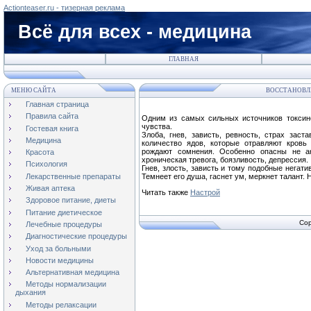
Actionteaser.ru - тизерная реклама
Всё для всех - медицина
ГЛАВНАЯ
МЕНЮ САЙТА
ВОССТАНОВЛЕ
Главная страница
Правила сайта
Одним из самых сильных источников токсин
чувства.
Гостевая книга
Злоба, гнев, зависть, ревность, страх зас
Медицина
количество ядов, которые отравляют кровь
рождают сомнения. Особенно опасны не а
Красота
хроническая тревога, боязливость, депрессия.
Психология
Гнев, злость, зависть и тому подобные негат
Лекарственные препараты
Темнеет его душа, гаснет ум, меркнет талант.
Живая аптека
Читать также
Настрой
Здоровое питание, диеты
Питание диетическое
Cop
Лечебные процедуры
Диагностические процедуры
Уход за больными
Новости медицины
Альтернативная медицина
Методы нормализации
дыхания
Методы релаксации