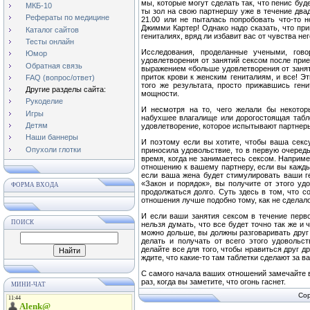
мы, которые могут сделать так, что пенис буд
МКБ-10
ты зол на свою партнершу уже в течение двад
Рефераты по медицине
21.00 или не пыталась попробовать что-то 
Джимми Картер! Однако надо сказать, что при
Каталог сайтов
гениталиях, вряд ли избавит вас от чувства не
Тесты онлайн
Исследования, проделанные учеными, го
Юмор
удовлетворения от занятий сексом после прие
Обратная связь
выражением «больше удовлетворения от заняти
приток крови к женским гениталиям, и все! Э
FAQ (вопрос/ответ)
того же результата, просто прижавшись ген
Другие разделы сайта:
мощности.
Рукоделие
И несмотря на то, чего желали бы некотор
Игры
набухшее влагалище или дорогостоящая табл
Детям
удовлетворение, которое испытывают партнер
Наши баннеры
И поэтому если вы хотите, чтобы ваша секс
Опухоли глотки
приносила удовольствие, то в первую очередь
время, когда не занимаетесь сексом. Наприме
отношению к вашему партнеру, если вы кажды
если ваша жена будет стимулировать ваши г
«Закон и порядок», вы получите от этого удо
ФОРМА ВХОДА
продолжаться долго. Суть здесь в том, что 
отношения лучше подобно тому, как не сделало
И если ваши занятия сексом в течение перво
ПОИСК
нельзя думать, что все будет точно так же и
можно дольше, вы должны разговаривать друг 
делать и получать от всего этого удовольс
делайте все для того, чтобы нравиться друг д
ждите, что какие-то там таблетки сделают за ва
С самого начала ваших отношений замечайте в
раз, когда вы заметите, что огонь гаснет.
МИНИ-ЧАТ
Cop