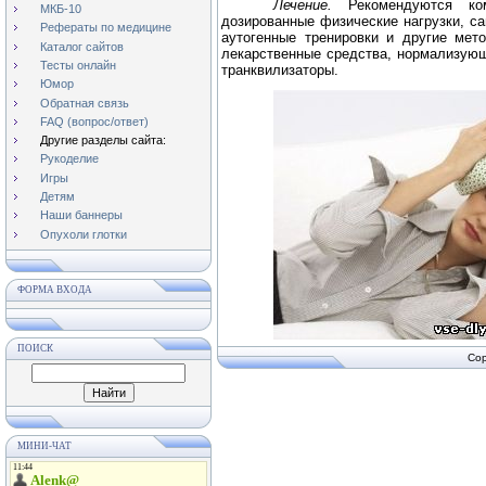
Лечение.
Рекомендуются ко
МКБ-10
дозированные физические нагрузки, са
Рефераты по медицине
аутогенные
тренировки и другие мет
Каталог сайтов
лекарственные средства, нормализующ
Тесты онлайн
транквилизаторы.
Юмор
Обратная связь
FAQ (вопрос/ответ)
Другие разделы сайта:
Рукоделие
Игры
Детям
Наши баннеры
Опухоли глотки
ФОРМА ВХОДА
ПОИСК
Cop
МИНИ-ЧАТ