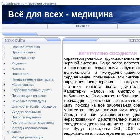
Actionteaser.ru - тизерная реклама
Всё для всех - медицина
ГЛАВНАЯ
МЕНЮ САЙТА
ВЕГЕТО
Главная страница
Правила сайта
ВЕГЕТАТИВНО-СОСУДИСТ
Гостевая книга
характеризующийся функциональными
нервной системы. Чаще всего вегетат
Медицина
и проявляется различными нарушения
Красота
деятельности и желудочно-кишечн
Психология
сердцебиение, повышение или снижени
Лекарственные препараты
нарушения пищеварения — отсутств
Живая аптека
глотании, тошнота, икота; дыхате
Здоровое питание, диеты
Характерны жалобы на быструю ут
лабильность. Отмечаются небольшое 
Питание диетическое
тахикардия. Проявления вегетативно-
Лечебные процедуры
быть похожи на все заболевания сра
Диагностические процедуры
множество предъявляемых ими несур
Уход за больными
Иногда же при установленном диаг
Новости медицины
нераспознанным действительно имеющ
Альтернативная медицина
сосудистой дистонии является диагно
Методы нормализации
как будут проведены ЭКГ, ЭЭГ, и
дыхания
эндокринолога, психотерапевта, сдела
Методы релаксации