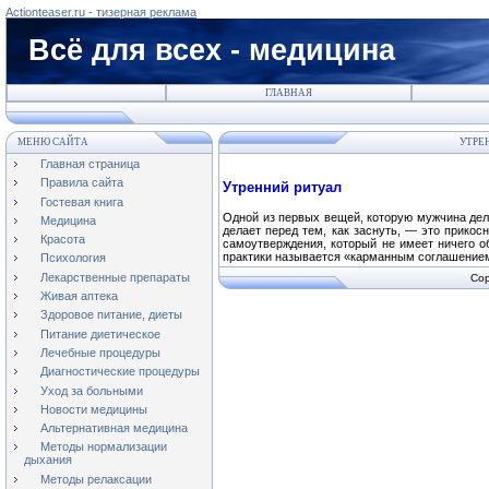
Actionteaser.ru - тизерная реклама
Всё для всех - медицина
ГЛАВНАЯ
МЕНЮ САЙТА
УТРЕ
Главная страница
Правила сайта
Утренний ритуал
Гостевая книга
Одной из первых вещей, которую мужчина дела
Медицина
делает перед тем, как заснуть, — это прикос
Красота
самоутверждения, который не имеет ничего о
практики называется «карманным соглашение
Психология
Лекарственные препараты
Cop
Живая аптека
Здоровое питание, диеты
Питание диетическое
Лечебные процедуры
Диагностические процедуры
Уход за больными
Новости медицины
Альтернативная медицина
Методы нормализации
дыхания
Методы релаксации