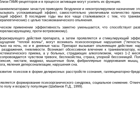
лизи ГАМК-рецепторов и в процессе активации могут усилить их функцию.
ранквилиза­торами зачастую приводило бездумное и неконтролируемое на­значение эт
вызывать успокаивающий эффект, самостоятельно увеличивали количество прин
щий эффект. В последние годы мы все чаще сталкиваемся с тем, что транкви
­рапевтические) с целью токсикоманического опьянения.
ческом приме­нении эффективность заметно уменьшается, что способствует ра
миорелаксирующему, проти-вотревожному).
оризирующего действия препарата, а затем проявляется и стимулирующий эф­фе
щущение "теплой волны", могут воз­никать психосензорные нарушения ("легкость,
только на ночь, но и в дневные часы. Препарат вызывает опьяняющее действие: на
и раз­дражения, гневливости. Возникает обсессивное влечение к транквилизатору, 
систематического приема, а у больных, страдающих алкоголизмом, через 1-2 ме­с
сопровождается чувством тре­воги, беспокойства, страха, упорной бессонницей. Поя
анорексия, нистагм, мидриаз, мышечные боли, фибриллярные подергивания мышц,
ога, явления деперсонализации, нарушения сна.
звитие пси­хозов в форме делириозных расстройств сознания, галлюцинаторно-бред
является фор­мирование психоорганического синдрома, социальное сниже­ние. Отмеч
о полу и возрасту попу­ляции (Шабанов П.Д., 1999).