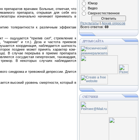
Юмор
Видео
их препаратов врачами. Больные, отмечая, что
имаемого препарата, открывая для себя его
Сверхестественное
лизаторы изначально начинают принимать в
Результаты
|
Архив опросов
Всего ответов:
69
звитию толерантности к различным эффектам
кт — ощущается "прилив сил", стремление к
ДРУЗЬЯ САЙТА
 "парение" и т.п.). Доза и частота приемов
рушается координация, наблюдается шаткость
которое позднее может принять характер ком-
яца). В случае перерыва в приеме препарата
вляют­ся сосудистая гипертензия, тахикардия,
 тремор. В некото­рых случаях наблюдаются
ового синдрома и тревожной депрессии. Длится
ается высокий уровень смертности, который в
СЧЁТЧИКИ