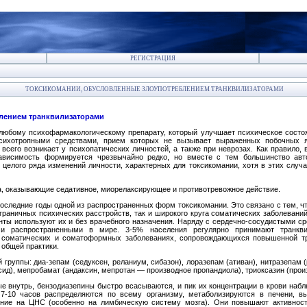
РЕГИСТРАЦИЯ
ТОКСИКОМАНИИ, ОБУСЛОВЛЕННЫЕ ЗЛОУПОТРЕБЛЕНИЕМ ТРАНКВИЛИЗАТОРАМИ
лением транквилизаторами
любому пси­хофармакологическому препарату, который улучшает психи­ческое состо
психотропными средст­вами, прием которых не вызывает выраженных побочных яв­
сего возникает у психопатических личностей, а также при неврозах. Как правило,
зависимость формируется чрезвычайно редко, но вместе с тем большинство авт
це­лого ряда изменений личности, характерных для токсикома­нии, хотя в этих слу
а, оказывающие седативное, миорелаксирующее и противотревожное действие.
оследние годы одной из распространенных форм токсикомании. Это связано с тем, ч
граничных психических расстройств, так и широкого круга соматических заболевани
нты используют их и без врачебного назначения. Наряду с сердечно-сосудистыми ср
и распространенными в мире. 3-5% насе­ления регулярно принимают транкви
х соматических и соматоформных заболеваниях, сопровождающих­ся повышенной тр
 общей практики.
группы: диа-зепам (седуксен, реланиум, сибазон), лоразепам (ативан), нитразепам 
ксид), мепробамат (андаксин, мепротан — производное пропандиола), триоксазин (про
 внутрь, бензодиазепины быстро всасываются, и пик их концентрации в кро­ви наб
7-10 часов распределяются по всему организму, метаболизируются в печени, вы
ние на ЦНС (особенно на лимбическую сис­тему мозга). Они повышают активнос