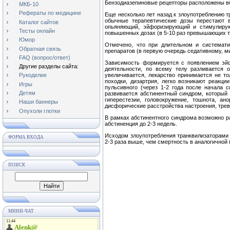
Бензодиазепиновые рецепторы рас­положены вб
МКБ-10
Рефераты по медицине
Еще несколько лет назад к злоупотреблению т
обыч­ные терапевтические дозы перестают 
Каталог сайтов
опьяняющий, эйфоризирующий и стимулирую
Тесты онлайн
повышенных дозах (в 5-10 раз превышающих те
Юмор
Отмечено, что при длительном и системати
Обратная связь
препаратов (в первую очередь седативному, 
FAQ (вопрос/ответ)
Зависимость формируется с появлением эйф
Другие разделы сайта:
деятельности, по всему телу разливается о
увеличивается, лекарство принимает­ся не 
Рукоделие
походки, дизартрия, легко возникают реакци
Игры
пульсивного (через 1-2 года после начала 
Детям
развивается аб­стинентный синдром, который 
гиперестезии, голово­кружение, тошнота, 
Наши баннеры
дисфорические расстройства на­строения, трев
Опухоли глотки
В рамках абстинентного синдрома возможно ра
абстиненция до 2-3 недель.
Исходом злоупотребления транквилизаторами 
ФОРМА ВХОДА
2-3 раза выше, чем смертность в аналогичной п
ПОИСК
МИНИ-ЧАТ