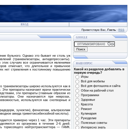
ВХОД
Приветствую Вас
,
Гость
·
RSS
GOOGLE
яние больного. Однако это бывает не столь уж
лений (транквилизаторы, антидепрессанты).
 в этих случаях все ограничивается явлениями
НАШ ОПРОС
оров отмечает, что длительное и привычное
Какой из разделов добавлять в
чаях нет стремления к постоянному повы­шению
первую очередь?
Игры
Всё для мобилы
Всё для фотошопа и сайта
то транквилизаторы широко используются как в
й. Эти препараты назначают врачи практически
Обои на рабочий стол
едст­вами, эти препараты (главным образом из
Программки
лизаторы. Они назначают­ся при неврозах,
Здоровье
евожностью, используются как снотворные и
Красота
Ремонт
(радедорм, эуноктин), феназепам, альпразолам
изводное амида триметоксибензойной кислоты).
Кулинария
Рукоделие
людается примерно через 1 час. Эти препараты
Полезные советы
деляются из организма в течение 2-6 дней.
ть тормозящего нейтротрансмиттера — ГАМК.
Интересно знать