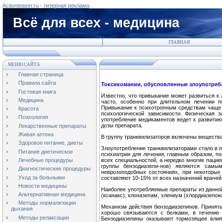
Actionteaser.ru - тизерная реклама
Всё для всех - медицина
ГЛАВНАЯ
МЕНЮ САЙТА
Главная страница
Правила сайта
Токсикомании, обусловленные злоупотреб
Гостевая книга
Известно, что привыкание может развиться к 
Медицина
час­то, особенно при длительном лечении 
Привыкание к пси­хотропным средствам чаще в
Красота
психологической зависимости. Физическая 
Психология
употребление медикаментов ведет к развитию 
дозы препарата.
Лекарственные препараты
Живая аптека
В группу транквилизаторов включены веществ
Здоровое питание, диеты
Злоупотребление транквилизаторами стало в п
Питание диетическое
психиатрии для лечения, главным образом, по
Лечебные процедуры
всех специальностей, а нередко многие пацие
группы бензодиазепи-нов) являются самым
Диагностические процедуры
неврозоподобных состояниях, при некоторы
Уход за больными
составляют 10-15% от всех назначений врачей
Новости медицины
Наиболее употребляемые препараты из данной 
Альтернативная медицина
(ксанакс), клоназепам, элениум (хлордиазепо
Методы нормализации
Механизм действия бензодиазепинов. Принятые
дыхания
хорошо связываются с белками, в течение 
Методы релаксации
Бензодиазепины оказывают тормозящее влия