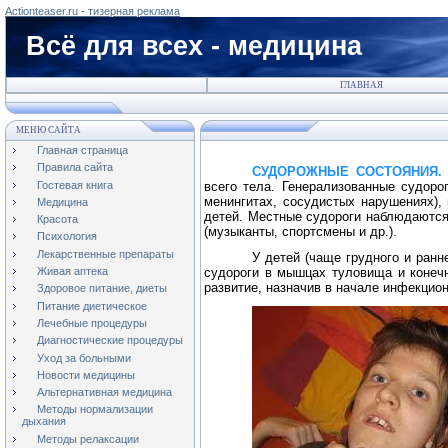
Actionteaser.ru - тизерная реклама
Всё для всех - медицина
ГЛАВНАЯ
МЕНЮ САЙТА
Главная страница
Правила сайта
СУДОРОЖНЫЕ СОСТОЯНИЯ.
Гостевая книга
всего тела. Генерализованные судоро
менингитах, сосудистых нарушениях),
Медицина
детей. Местные судороги наблюдаютс
Красота
(музыканты, спортсмены и др.).
Психология
Лекарственные препараты
У детей (чаще грудного и ранн
судороги в мышцах туловища и конечн
Живая аптека
развитие, назначив в начале инфекцио
Здоровое питание, диеты
Питание диетическое
Лечебные процедуры
Диагностические процедуры
Уход за больными
Новости медицины
Альтернативная медицина
Методы нормализации
дыхания
Методы релаксации