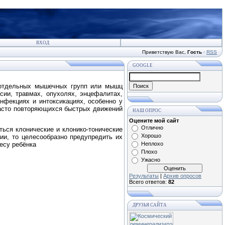
ВХОД
Приветствую Вас
,
Гость
·
RSS
GOOGLE
 отдельных мышечных групп или мышц
сии, травмах, опухолях, энцефалитах,
нфекциях и интоксикациях, особенно у
асто повторяющихся быстрых движений
НАШ ОПРОС
Оцените мой сайт
Отлично
ться клонические и клонико-тонические
Хорошо
ии, то целесообразно предупредить их
есу ребёнка
Неплохо
Плохо
Ужасно
Результаты
|
Архив опросов
Всего ответов:
82
ДРУЗЬЯ САЙТА