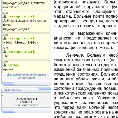
(старческая походка). Боль
морщинистой, нарушается фу
этап старческого слабоумия
маразма. Больные почти полнос
прожорливы, неопрятны, посто
стадии часто возникают пролежн
При выраженной клинич
диагноза не представляет о
диагноза используются соврем
томография головного мозга).
Лечение.
Больным необ
симптоматических средств (по
болезни желательно содержа
изменений жизненных привыче
ухудшение состояния. Больном
Для добавления необходима
авторизация
активного образа жизни, что
дневное время, больше был з
состоянии возбуждения, повыше
СТАТИСТИКА
и психотических явлениях пока
в небольших дозах. Ухаживая
Онлайн всего:
1
Гостей:
1
упрямством, сварливостью, раз
Пользователей:
0
что перед вами больной челов
конфликты, не реагировать на ч
изобилии выдвигаемые старик