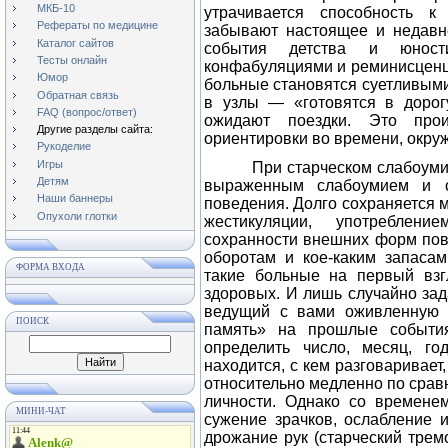
МКБ-10
утрачивается способность к
Рефераты по медицине
забывают настоящее и недавн
Каталог сайтов
события детства и юност
Тесты онлайн
конфабуляциями и реминисценц
Юмор
больные становятся суетливыми
Обратная связь
в узлы — «готовятся в дорогу
FAQ (вопрос/ответ)
ожидают поездки. Это прои
Другие разделы сайта:
ориентировки во времени, окру
Рукоделие
Игры
При старческом слабоуми
Детям
выраженным слабоумием и с
Наши баннеры
поведения. Долго сохраняется 
Опухоли глотки
жестикуляции, употреблен
сохранности внешних форм пов
оборотам и кое-каким запаса
ФОРМА ВХОДА
такие больные на первый взг
здоровых. И лишь случайно зад
ведущий с вами оживленную 
ПОИСК
память» на прошлые события
определить число, месяц, го
находится, с кем разговаривает,
относительно медленно по срав
личности. Однако со времене
МИНИ-ЧАТ
сужение зрачков, ослабление 
дрожание рук (старческий трем