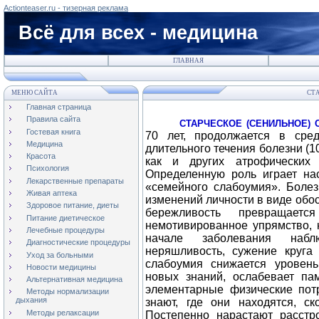
Actionteaser.ru - тизерная реклама
Всё для всех - медицина
ГЛАВНАЯ
МЕНЮ САЙТА
СТА
Главная страница
Правила сайта
СТАРЧЕСКОЕ (СЕНИЛЬНОЕ)
Гостевая книга
70 лет, продолжается в сре
Медицина
длительного течения болезни (1
Красота
как и других атрофических
Психология
Определенную роль играет нас
Лекарственные препараты
«семейного слабоумия». Болез
Живая аптека
изменений личности в виде обо
Здоровое питание, диеты
бережливость превращает
Питание диетическое
немотивированное упрямство, н
Лечебные процедуры
начале заболевания наблю
Диагностические процедуры
неряшливость, сужение круга 
Уход за больными
слабоумия снижается уровень
Новости медицины
новых знаний, ослабевает пам
Альтернативная медицина
элементарные физические пот
Методы нормализации
дыхания
знают, где они находятся, ск
Методы релаксации
Постепенно нарастают расстр