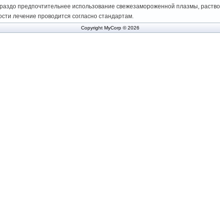
ораздо предпочтительнее использование свежезамороженной плазмы, раство
ости лечение проводится согласно стандартам.
Copyright MyCorp © 2026