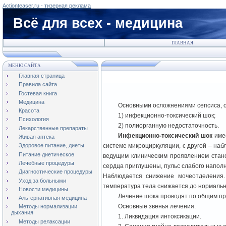
Actionteaser.ru - тизерная реклама
Всё для всех - медицина
ГЛАВНАЯ
МЕНЮ САЙТА
Главная страница
Правила сайта
Гостевая книга
Медицина
Основными осложнениями сепсиса, от
Красота
1) инфекционно-токсический шок;
Психология
2) полиорганную недостаточность.
Лекарственные препараты
Инфекционно-токсический шок
име
Живая аптека
системе микроциркуляции, с другой – на
Здоровое питание, диеты
Питание диетическое
ведущим клиническим проявлением стано
Лечебные процедуры
сердца приглушены, пульс слабого наполн
Диагностические процедуры
Наблюдается снижение мочеотделения.
Уход за больными
температура тела снижается до нормальн
Новости медицины
Лечение шока проводят по общим пр
Альтернативная медицина
Основные звенья лечения.
Методы нормализации
дыхания
1. Ликвидация интоксикации.
Методы релаксации