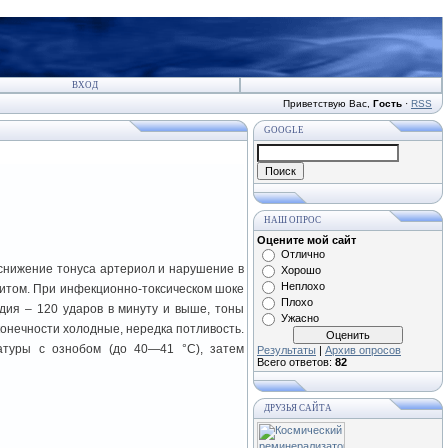
ВХОД
Приветствую Вас
,
Гость
·
RSS
GOOGLE
НАШ ОПРОС
Оцените мой сайт
Отлично
снижение тонуса артериол и нарушение в
Хорошо
Неплохо
дитом. При инфекционно-токсическом шоке
Плохо
дия – 120 ударов в минуту и выше, тоны
Ужасно
конечности холодные, нередка потливость.
атуры с ознобом (до 40—41 °С), затем
Результаты
|
Архив опросов
Всего ответов:
82
ДРУЗЬЯ САЙТА