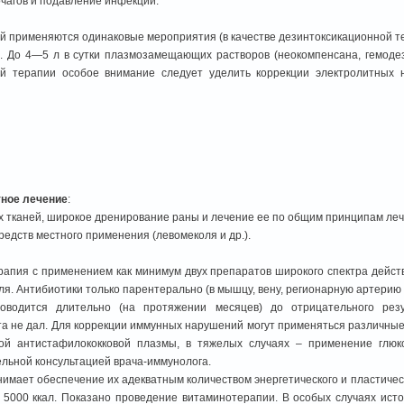
чагов и подавление инфекции.
ей применяются одинаковые мероприятия (в качестве дезинтоксикационной т
. До 4—5 л в сутки плазмозамещающих растворов (неокомпенсана, гемодез
й терапии особое внимание следует уделить коррекции электролитных н
ное лечение
:
ых тканей, широкое дренирование раны и лечение ее по общим принципам леч
едств местного применения (левомеколя и др.).
рапия с применением как минимум двух препаратов широкого спектра дейст
ля. Антибиотики только парентерально (в мышцу, вену, регионарную артерию
оводится длительно (на протяжении месяцев) до отрицательного резу
та не дал. Для коррекции иммунных нарушений могут применяться различные
ой антистафилококковой плазмы, в тяжелых случаях – применение глюко
льной консультацией врача-иммунолога.
имает обеспечение их адекватным количеством энергетического и пластичес
 5000 ккал. Показано проведение витаминотерапии. В особых случаях и