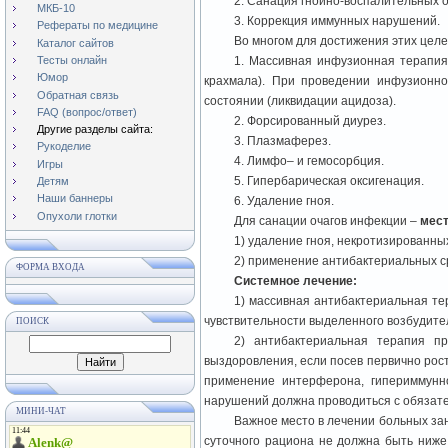
2. Санация гнойно-воспалительных о
МКБ-10
3. Коррекция иммунных нарушений.
Рефераты по медицине
Во многом для достижения этих цел
Каталог сайтов
Тесты онлайн
1. Массивная инфузионная терапия
Юмор
крахмала). При проведении инфузионно
Обратная связь
состоянии (ликвидации ацидоза).
FAQ (вопрос/ответ)
2. Форсированный диурез.
Другие разделы сайта:
3. Плазмаферез.
Рукоделие
4. Лимфо– и гемосорбция.
Игры
5. Гипербарическая оксигенация.
Детям
Наши баннеры
6. Удаление гноя.
Опухоли глотки
Для санации очагов инфекции –
мест
1) удаление гноя, некротизированн
2) применение антибактериальных ср
ФОРМА ВХОДА
Системное лечение:
1) массивная антибактериальная те
чувствительности выделенного возбудите
ПОИСК
2) антибактериальная терапия пр
выздоровления, если посев первично рос
применение интерферона, гипериммунн
нарушений должна проводиться с обязате
МИНИ-ЧАТ
Важное место в лечении больных зан
суточного рациона не должна быть ниже