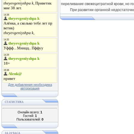
переливание свежецитратной крови, но г
При развитии органной недостаточн
Для добавления необходима
авторизация
СТАТИСТИКА
Онлайн всего:
1
Гостей:
1
Пользователей:
0
ЗА 24 ЧАСА