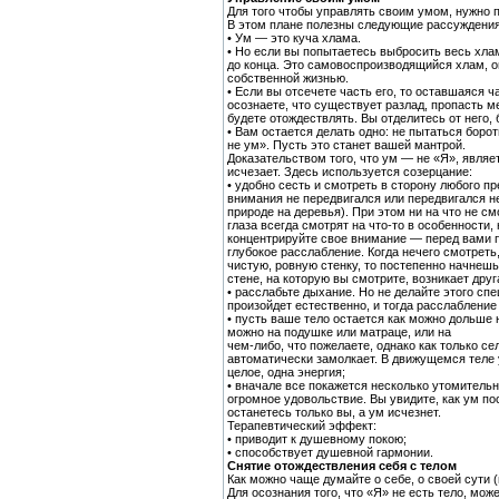
Для того чтобы управлять своим умом, нужно п
В этом плане полезны следующие рассуждения
• Ум — это куча хлама.
• Но если вы попытаетесь выбросить весь хлам,
до конца. Это самовоспроизводящийся хлам, он
собственной жизнью.
• Если вы отсечете часть его, то оставшаяся 
осознаете, что существует разлад, пропасть м
будете отождествлять. Вы отделитесь от него, 
• Вам остается делать одно: не пытаться боро
не ум». Пусть это станет вашей мантрой.
Доказательством того, что ум — не «Я», являе
исчезает. Здесь используется созерцание:
• удобно сесть и смотреть в сторону любого пр
внимания не передвигался или передвигался не
природе на деревья). При этом ни на что не см
глаза всегда смотрят на что-то в особенности,
концентрируйте свое внимание — перед вами п
глубокое расслабление. Когда нечего смотреть
чистую, ровную стенку, то постепенно начнешь
стене, на которую вы смотрите, возникает дру
• расслабьте дыхание. Но не делайте этого сп
произойдет естественно, и тогда расслабление
• пусть ваше тело остается как можно дольше
можно на подушке или матраце, или на
чем-либо, что пожелаете, однако как только се
автоматически замолкает. В движущемся теле у
целое, одна энергия;
• вначале все покажется несколько утомительн
огромное удовольствие. Вы увидите, как ум по
останетесь только вы, а ум исчезнет.
Терапевтический эффект:
• приводит к душевному покою;
• способствует душевной гармонии.
Снятие отождествления себя с телом
Как можно чаще думайте о себе, о своей сути 
Для осознания того, что «Я» не есть тело, мож