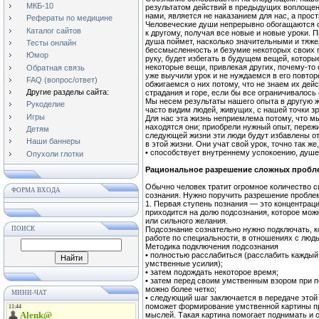
МКБ-10
результатом действий в предыдущих воплощени
нами, является не наказанием для нас, а про
Рефераты по медицине
Человеческие души непрерывно обогащаются о
Каталог сайтов
к другому, получая все новые и новые уроки. 
душа поймет, насколько значительными и тяж
Тесты онлайн
бессмысленность и безумие некоторых своих п
Юмор
руку, будет избегать в будущем вещей, которы
некоторые вещи, привлекая других, почему-то 
Обратная связь
уже выучили урок и не нуждаемся в его повторе
FAQ (вопрос/ответ)
обжигаемся о них потому, что не знаем их де
Другие разделы сайта:
страдания и горе, если бы все ограничивалось 
Мы несем результаты нашего опыта в другую 
Рукоделие
часто видим людей, живущих, с нашей точки зр
Игры
Для нас эта жизнь неприемлема потому, что мы
находятся они; приобрели нужный опыт, пережи
Детям
следующей жизни эти люди будут избавлены от 
Наши баннеры
в этой жизни. Они учат свой урок, точно так ж
• способствует внутреннему успокоению, душ
Опухоли глотки
Рациональное разрешение сложных пробл
Обычно человек тратит огромное количество 
ФОРМА ВХОДА
сознания. Нужно поручить разрешение проблем
1. Первая ступень познания — это концентрац
приходится на долю подсознания, которое мож
или сильного желания.
ПОИСК
Подсознание сознательно нужно подключать, 
работе по специальности, в отношениях с люд
Методика подключения подсознания
• полностью расслабиться (расслабить каждый 
умственные усилия);
• затем подождать некоторое время;
• затем перед своим умственным взором при 
можно более четко;
МИНИ-ЧАТ
• следующий шаг заключается в передаче этой
поможет формирование умственной картины пре
мыслей. Такая картина помогает поднимать и о