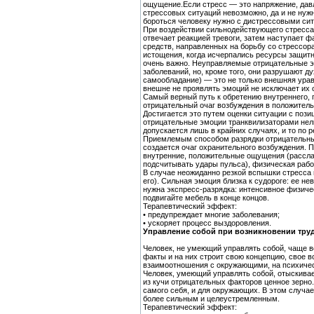
ощущение.Если стресс — это напряжение, давл
стрессовых ситуаций невозможно, да и не нуж
бороться человеку нужно с дистрессовыми сит
При воздействии сильнодействующего стресса
отвечает реакцией тревоги, затем наступает ф
средств, направленных на борьбу со стрессо
истощения, когда исчерпались ресурсы защитн
очень важно. Неуправляемые отрицательные э
заболеваний, но, кроме того, они разрушают д
самообладание) — это не только внешняя ура
внешне не проявлять эмоций не исключает их 
Самый верный путь к обретению внутреннего,
отрицательный очаг возбуждения в положител
Достигается это путем оценки ситуации с пози
отрицательные эмоции транквилизаторами нел
допускается лишь в крайних случаях, и то по 
Приемлемым способом разрядки отрицательны
создается очаг охранительного возбуждения. 
внутренние, положительные ощущения (рассла
подсчитывать удары пульса), физическая работ
В случае неожиданно резкой вспышки стресса 
его). Сильная эмоция близка к судороге: ее н
нужна экспресс-разрядка: интенсивное физиче
подвигайте мебель в конце концов.
Терапевтический эффект:
• предупреждает многие заболевания;
• ускоряет процесс выздоровления.
Управление собой при возникновении тру
Человек, не умеющий управлять собой, чаще вс
факты и на них строит свою концепцию, свое в
взаимоотношения с окружающими, на психичес
Человек, умеющий управлять собой, отыскивае
из кучи отрицательных факторов ценное зерно
самого себя, и для окружающих. В этом случае
более сильным и целеустремленным.
Терапевтический эффект: