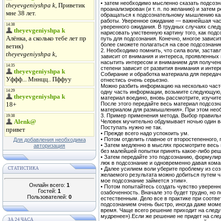
• затем необходимо мысленно сказать подсозн
проанализирован (и т. п. по желанию) и затем
обращаться к подсознательному мышлению ка
работы. Уверенное ожидание — важнейшая част
уверенного ожидания. В трудных случаях след
нарисовать умственную картину того, как под
путь для подсознания. Конечно, многое зависит
более сможете полагаться на свое подсознани
2. Необходимо помнить, что сила воли, застав
зависит от внимания и интереса, проявленны
насытить интересом и вниманием для получени
степени зависит от развития внимания и интер
Собирание и обработка материала для передач
отнестись очень серьезно.
Можно разбить информацию на несколько част
одну часть информации, возьмите следующую, и
материал воедино, вновь рассмотрите, изучите
После этого передайте весь материал подсозн
материалом для размышления». При этом необ
3. Пример применения метода. Выбор правильн
Человек мучительно обдумывает ночью один вар
Поступать нужно не так.
• Прежде всего надо успокоить ум.
• Потом отделить главное от второстепенного, 
Для добавления необходима
• Затем медленно в мыслях просмотрите весь 
авторизация
без малейшей попытки принять какое-либо реш
• Затем передайте это подсознанию, формулир
люк в подсознание и одновременно давая кома
СТАТИСТИКА
• Далее усилием воли уберите проблему из соз
желаемого результата можно добиться путем ча
мое подсознание займется этим».
Онлайн всего:
1
• Потом попытайтесь создать чувство уверенн
Гостей:
1
озабоченность. Вначале это будет трудно, но 
Пользователей:
0
естественным. Дело все в практике при соотв
подсознанием очень быстро, иногда даже моме
время. Чаще всего решение приходит на след
мудренее»).Если же решение не придет на сле
ЗА 24 ЧАСА