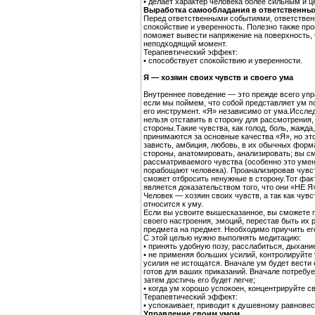
• делает характер человека более сильным и 
Выработка самообладания в ответственных
Перед ответственными событиями, ответствен
спокойствие и уверенность. Полезно также пр
поможет вывести напряжение на поверхность, 
неподходящий момент.
Терапевтический эффект:
• способствует спокойствию и уверенности.
Я — хозяин своих чувств и своего ума
Внутреннее поведение — это прежде всего упр
если мы поймем, что собой представляет ум по
его инструмент. «Я» независимо от ума.Иссл
нельзя отставить в сторону для рассмотрения
стороны.Такие чувства, как голод, боль, жаж
принимаются за основные качества «Я», но это
зависть, амбиция, любовь, в их обычных форма
стороны, анатомировать, анализировать; вы см
рассматриваемого чувства (особенно это умени
порабощают человека). Проанализировав чувст
сможет отбросить ненужные в сторону.Тот факт
является доказательством того, что они «НЕ Я
Человек — хозяин своих чувств, а так как чувс
относится к уму.
Если вы усвоите вышесказанное, вы сможете 
своего настроения, эмоций, перестав быть их
предмета на предмет. Необходимо приучить ег
С этой целью нужно выполнять медитацию:
• принять удобную позу, расслабиться, дыхани
• не применяя больших усилий, контролируйте
усилия не истощатся. Вначале ум будет вести 
готов для ваших приказаний. Вначале потребуе
затем достичь его будет легче;
• когда ум хорошо успокоен, концентрируйте 
Терапевтический эффект:
• успокаивает, приводит к душевному равнове
Управление своим умом