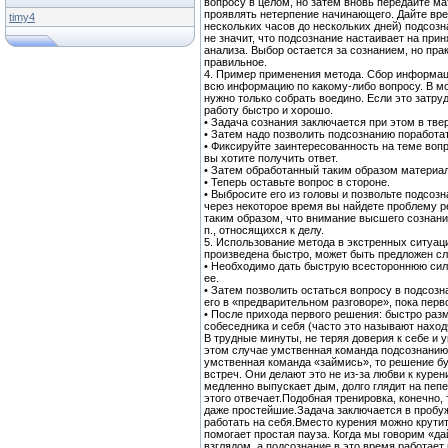
вопросу в целом, но затем вновь передайте м
проявлять нетерпение начинающего. Дайте вре
timy4
нескольких часов до нескольких дней) подсоз
не значит, что подсознание настаивает на прин
анализа. Выбор остается за сознанием, но пра
правильное.
4. Пример применения метода. Сбор информаци
всю информацию по какому-либо вопросу. В мо
нужно только собрать воедино. Если это затру
работу быстро и хорошо.
• Задача сознания заключается при этом в тв
• Затем надо позволить подсознанию поработат
• Фиксируйте заинтересованность на теме вопро
вы хотите получить ответ.
• Затем обработанный таким образом материал
• Теперь оставьте вопрос в стороне.
• Выбросите его из головы и позвольте подсоз
через некоторое время вы найдете проблему р
таким образом, что внимание высшего сознания
п., относящихся к делу.
5. Использование метода в экстренных ситуаци
произведена быстро, может быть предложен с
• Необходимо дать быструю всестороннюю сил
ее.
• Затем позволить остаться вопросу в подсозн
его в «предварительном разговоре», пока перв
• После прихода первого решения: быстро раз
собеседника и себя (часто это называют наход
В трудные минуты, не теряя доверия к себе и у
этом случае умственная команда подсознанию 
умственная команда «займись», то решение б
встреч. Они делают это не из-за любви к куре
медленно выпускает дым, долго глядит на пепе
этого отвечает.Подобная тренировка, конечно,
даже простейшие.Задача заключается в пробуж
работать на себя.Вместо курения можно крутит
помогает простая пауза. Когда мы говорим «д
взглядом, а подсознание в это время работает 