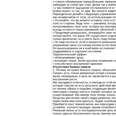
• станьте обнаженным перед большим зеркалом
наблюдая за собой при этом. Делая так и наблю
• у вас появится ощущение отстраненности от 
можно играть то так, то эдак. Вы начнете видет
Периодически делайте следующее упражнение.
как независимом от тела, но использующим тел
• Осознайте, что вы можете оставить тело и ос
тело со стороны. Ведь тело — раковина, котор
контролировать свое тело, которое вы оккупир
всегда остается только раковиной, оболочкой 
• Продолжая размышлять, игнорируйте свое те
почувствуйте, что ваше «Я» существует отдель
только физически, но и уметь быть «над телом
• Не надо пугаться, если в процессе размышле
упражнении такое состояние вполне естествен
Но вышеуказанное ни в коей мере не означает 
поддерживать в хорошем состоянии.
Терапевтический эффект:
• облагораживает душу;
• возникает новое, более высокое понимание с
• способствует внутренней гармонии.
Отсутствие боязни смерти
1. Почему не нужно бояться смерти, объясняет
Смерть есть только временная потеря сознани
жизнь непрерывна, и цель ее заключается в ра
внутреннем росте.
Мы находимся в вечности, и никогда из этой в
которая совсем не есть результат действия фи
по своему образу и подобию создающая физиче
некоторые стороны опыта и знаний, которые о
существования. Мы имеем тела теперь только 
Когда мы достигнем такой стадии развития, ко
перестанем ими пользоваться, будем освобожд
Приобретя опыт земной жизни, мы переходим в
условиях, соответствующих нашим потребност
Реальная жизнь есть последовательная цепь ж
только одна из бесконечного числа, причем ка