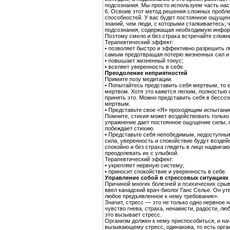
подсознания. Мы просто используем часть нас
6. Освоив этот метод решения сложных пробл
способностей. У вас будет постоянное ощущен
знаний, чем люди, с которыми сталкиваетесь; 
подсознания, содержащая необходимую инфор
Поэтому смело и без страха встречайте сложн
Терапевтический эффект:
• позволяет быстро и эффективно разрешить 
самым предотвращая потерю жизненных сил и 
• повышает жизненный тонус;
• вселяет уверенность в себе.
Преодоление неприятностей
Примите позу медитации.
• Попытайтесь представить себя мертвым, то 
мертвом. Хотя это кажется легким, полностью 
принять это. Можно представить себя в бессоз
мертвым.
• Представьте свое «Я» проходящим испытани
Помните, стихия может воздействовать только
упражнение дает постоянное ощущение силы, с
побеждает стихию.
• Представьте себя непобедимым, недоступны
сила, уверенность и спокойствие будут возде
спокойно и без страха глядеть в лицо надвиг
преодолевать их с улыбкой.
Терапевтический эффект:
• укрепляет нервную систему;
• приносит спокойствие и уверенность в себе.
Управление собой в стрессовых ситуациях
Причиной многих болезней и психических срыв
ввел канадский врач-биолог Ганс Селье. Он ут
любое предъявленное к нему требование».
Значит, стресс — это не только одно нервное
чувство гнева, страха, ненависти, радости, л
это вызывает стресс.
Организм должен к нему приспособиться, и на
вызывающему стресс, одинакова, то есть орга