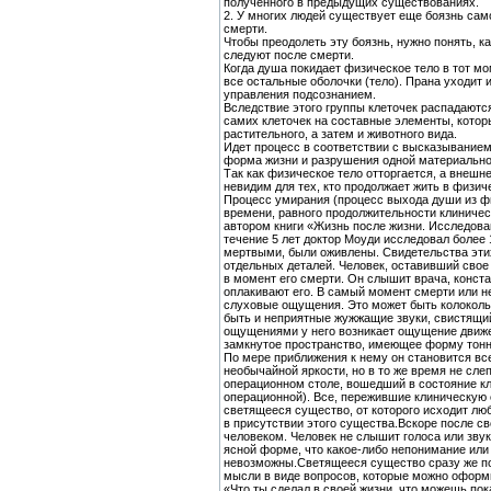
полученного в предыдущих существованиях.
2. У многих людей существует еще боязнь сам
смерти.
Чтобы преодолеть эту боязнь, нужно понять, к
следуют после смерти.
Когда душа покидает физическое тело в тот мо
все остальные оболочки (тело). Прана уходит 
управления подсознанием.
Вследствие этого группы клеточек распадаются
самих клеточек на составные элементы, котор
растительного, а затем и животного вида.
Идет процесс в соответствии с высказыванием
форма жизни и разрушения одной материальной
Так как физическое тело отторгается, а внешн
невидим для тех, кто продолжает жить в физич
Процесс умирания (процесс выхода души из ф
времени, равного продолжительности клиничес
автором книги «Жизнь после жизни. Исследова
течение 5 лет доктор Моуди исследовал более 
мертвыми, были оживлены. Свидетельства этих
отдельных деталей. Человек, оставивший свое
в момент его смерти. Он слышит врача, конст
оплакивают его. В самый момент смерти или 
слуховые ощущения. Это может быть колокольн
быть и неприятные жужжащие звуки, свистящий
ощущениями у него возникает ощущение движе
замкнутое пространство, имеющее форму тонне
По мере приближения к нему он становится вс
необычайной яркости, но в то же время не слеп
операционном столе, вошедший в состояние кли
операционной). Все, пережившие клиническую с
светящееся существо, от которого исходит люб
в присутствии этого существа.Вскоре после св
человеком. Человек не слышит голоса или звук
ясной форме, что какое-либо непонимание ил
невозможны.Светящееся существо сразу же по
мысли в виде вопросов, которые можно оформ
«Что ты сделал в своей жизни, что можешь пок