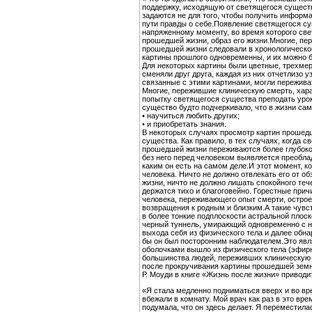
поддержку, исходящую от светящегося существа
задаются не для того, чтобы получить информа
пути правды о себе.Появление светящегося с
напряженному моменту, во время которого све
прошедшей жизни, образ его жизни.Многие, пе
прошедшей жизни следовали в хронологическо
картины прошлого одновременны, и их можно 
Для некоторых картины были цветные, трехмер
сменяли друг друга, каждая из них отчетлизо 
связанные с этими картинами, могли переживат
Многие, пережившие клиническую смерть, хар
попытку светящегося существа преподать уро
существо будто подчеркивало, что в жизни с
• научиться любить других;
• и приобретать знания.
В некоторых случаях просмотр картин прошед
существа. Как правило, в тех случаях, когда 
прошедшей жизни переживаются более глубоко.
без него перед человеком выявляется преобл
каким он есть на самом деле.И этот момент, ко
человека. Ничто не должно отвлекать его от 
жизни, ничто не должно лишать спокойного те
держатся тихо и благоговейно. Горестные при
человека, переживающего опыт смерти, острое
возвращения к родным и близким.А такие чувс
в более тонкие подплоскости астральной плос
черный туннель, умирающий одновременно с 
выхода себя из физического тела и далее обна
бы он был посторонним наблюдателем.Это явля
оболочками вышло из физического тела (эфирн
большинства людей, переживших клиническую с
после прокручивания картины прошедшей земн
Р. Моуди в книге «Жизнь после жизни» привод
«Я стала медленно подниматься вверх и во вр
вбежали в комнату. Мой врач как раз в это врем
подумала, что он здесь делает. Я переместилас