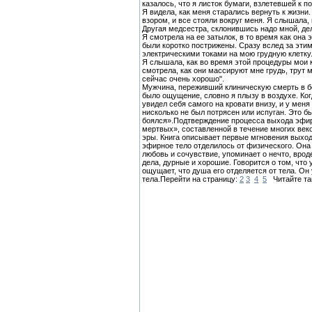
казалось, что я листок бумаги, взлетевшей к по
Я видела, как меня старались вернуть к жизни
взором, и все стояли вокруг меня. Я слышала, 
Другая медсестра, склонившись надо мной, дел
Я смотрела на ее затылок, в то время как она 
были коротко пострижены. Сразу вслед за этим 
электрическими токами на мою грудную клетку
Я слышала, как во время этой процедуры мои к
смотрела, как они массируют мне грудь, трут 
сейчас очень хорошо".
Мужчина, переживший клиническую смерть в бол
было ощущение, словно я плызу в воздухе. Ког
увидел себя самого на кровати внизу, и у мен
нисколько не был потрясен или испуган. Это бы
боялся».Подтверждение процесса выхода эфирн
мертвых», составленной в течение многих веко
эры. Книга описывает первые мгновения выход
эфирное тело отделилось от физического. Она 
любовь и сочувствие, упоминает о нечто, вроде
дела, дурные и хорошие. Говорится о том, чт
ощущает, что душа его отделяется от тела. Он
тела.Перейти на страницу:
2
3
4
5
Читайте т