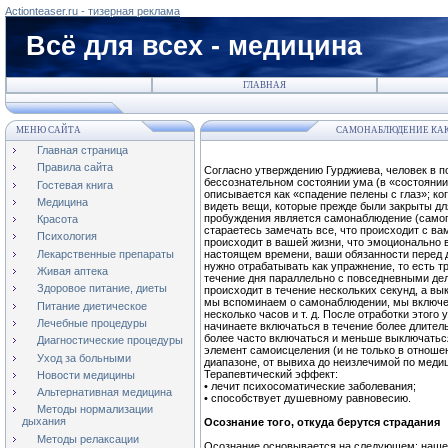
Actionteaser.ru - тизерная реклама
Всё для всех - медицина
ГЛАВНАЯ
МЕНЮ САЙТА
САМОНАБЛЮДЕНИЕ КАК 
Главная страница
Правила сайта
Согласно утверждению Гурджиева, человек в п
бессознательном состоянии ума (в «состояни
Гостевая книга
описывается как «спадение пелены с глаз»; ко
Медицина
видеть вещи, которые прежде были закрыты дл
пробуждения является самонаблюдение (самоп
Красота
стараетесь замечать все, что происходит с вам
Психология
происходит в вашей жизни, что эмоционально в
Лекарственные препараты
настоящем времени, ваши обязанности перед 
нужно отрабатывать как упражнение, то есть 
Живая аптека
течение дня параллельно с повседневными де
Здоровое питание, диеты
происходит в течение нескольких секунд, а вык
мы вспоминаем о самонаблюдении, мы включен
Питание диетическое
несколько часов и т. д. После отработки этого
Лечебные процедуры
начинаете включаться в течение более длитель
более часто включаться и меньше выключатьс
Диагностические процедуры
элемент самоисцеления (и не только в отноше
Уход за больными
диапазоне, от вывиха до неизлечимой по меди
Терапевтический эффект:
Новости медицины
• лечит психосоматические заболевания;
Альтернативная медицина
• способствует душевному равновесию.
Методы нормализации
дыхания
Осознание того, откуда берутся страдания
Методы релаксации
Осознание основывается на следующем: наше 