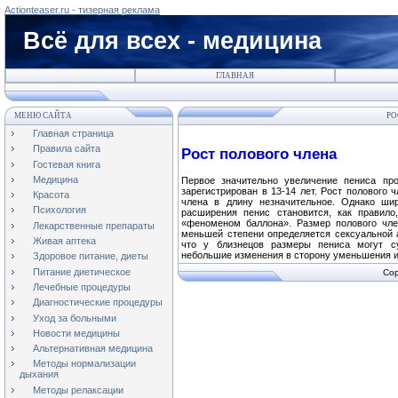
Actionteaser.ru - тизерная реклама
Всё для всех - медицина
ГЛАВНАЯ
МЕНЮ САЙТА
РО
Главная страница
Правила сайта
Рост полового члена
Гостевая книга
Медицина
Первое значительно увеличение пениса пр
зарегистрирован в 13-14 лет. Рост полового 
Красота
члена
в длину
незначительное.
Однако шири
Психология
расширения пенис становится, как правил
«феноменом баллона». Размер полового член
Лекарственные препараты
меньшей степени определяется сексуальной 
Живая аптека
что у близнецов размеры пениса могут су
небольшие изменения в сторону уменьшения и
Здоровое питание, диеты
Питание диетическое
Cop
Лечебные процедуры
Диагностические процедуры
Уход за больными
Новости медицины
Альтернативная медицина
Методы нормализации
дыхания
Методы релаксации